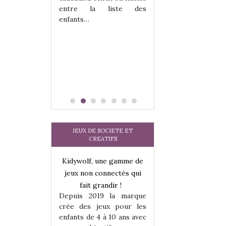
tits peuvent
matérialise le tipi 
entre la liste des
 s’y initier.
tissu, plastique…)
enfants…
te…
petite tente posé
JEUX DE SOCIETE ET
CREATIFS
une gamme de
Kidywolf, une gamme de
Kidywolf, une ga
onnectés qui
jeux non connectés qui
jeux non connecté
randir !
fait grandir !
fait grandir 
9 la marque
Depuis 2019 la marque
Depuis 2019 la 
eux pour les
crée des jeux pour les
crée des jeux po
 à 10 ans avec
enfants de 4 à 10 ans avec
enfants de 4 à 10 a