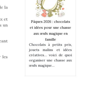
e la
ux et
 : chocolats
Pâques 2026 : chocolats
Pâques 2026 : cho
s un
ur une chasse
et idées pour une chasse
et idées pour une
magique en
aux œufs magique en
aux œufs magiqu
ille
famille
famille
eant
 petits prix,
Chocolats à petits prix,
Chocolats à petit
ins et idées
jouets malins et idées
jouets malins et
voici de quoi
créatives… voici de quoi
créatives… voici 
 les
ne chasse aux
organiser une chasse aux
organiser une cha
ue…
œufs magique…
œufs magique…