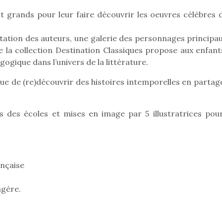
t grands pour leur faire découvrir les oeuvres célèbres d
entation des auteurs, une galerie des personnages principa
Pâques 2026 : chocolats
Pâques 2026
e la collection Destination Classiques propose aux enfant
et idées pour une chasse
et idées po
gogique dans l’univers de la littérature.
aux œufs magique en
aux œufs 
famille
fam
que de (re)découvrir des histoires intemporelles en partag
Chocolats à petits prix,
Chocolats à
jouets malins et idées
jouets mal
créatives… voici de quoi
créatives… 
 des écoles et mises en image par 5 illustratrices pour
organiser une chasse aux
organiser u
œufs magique…
œufs magiq
ançaise
ngère.