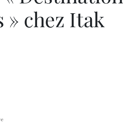
 » chez Itak
re