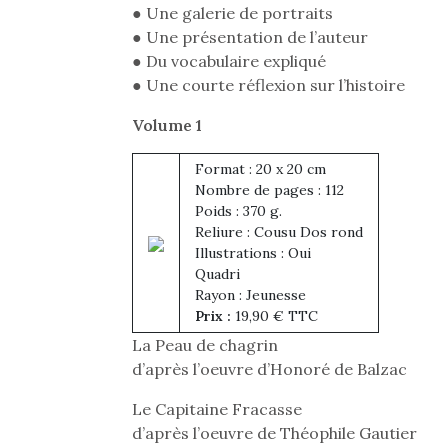
● Une galerie de portraits
● Une présentation de l’auteur
● Du vocabulaire expliqué
● Une courte réflexion sur l’histoire
Volume 1
Format : 20 x 20 cm
Nombre de pages : 112
Poids : 370 g.
Une 
Reliure : Cousu Dos rond
pou
Illustrations : Oui
anim
Quadri
Rayon : Jeunesse
gr
Prix :
19,90 € TTC
Les p
qu’ell
La Peau de chagrin
comp
d’après l’oeuvre d’Honoré de Balzac
enfant
ami, 
Le Capitaine Fracasse
confid
d’après l’oeuvre de Théophile Gautier