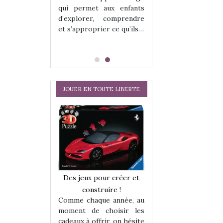
qui permet aux enfants
d’explorer, comprendre
et s’approprier ce qu’ils…
JOUER EN TOUTE LIBERTE
a trottinette
Comment choisir
Des jeux pour créer et
 : bien plus
cabanes et des tip
construire !
 jeu !
les enfants ?
Comme chaque année, au
our la glisse
Quelle que soit l
moment de choisir les
sel, et même
sous laquel
cadeaux à offrir, on hésite