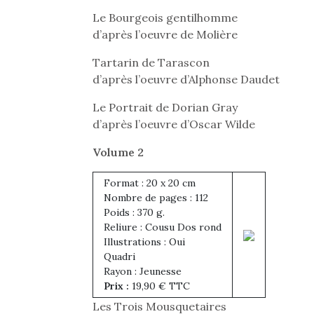
Le Bourgeois gentilhomme
d’après l’oeuvre de Molière
Tartarin de Tarascon
d’après l’oeuvre d’Alphonse Daudet
Le Portrait de Dorian Gray
d’après l’oeuvre d’Oscar Wilde
Volume 2
Des trampolines pour les
Et si
grands et les petits !
b
Format : 20 x 20 cm
Durant les vacances
Après 
Nombre de pages : 112
estivales et avec le
succe
Poids : 370 g.
retour des beaux jours,
feux
Reliure : Cousu Dos rond
c’est l’occasion rêvée
diff
Illustrations : Oui
pour les enfants de…
res
Quadri
NextGen, une nouvelle
d’élo
Rayon : Jeunesse
presqu
trottinette mécanique
Prix :
19,90 € TTC
Beeper
Les Trois Mousquetaires
Les enfants débordent