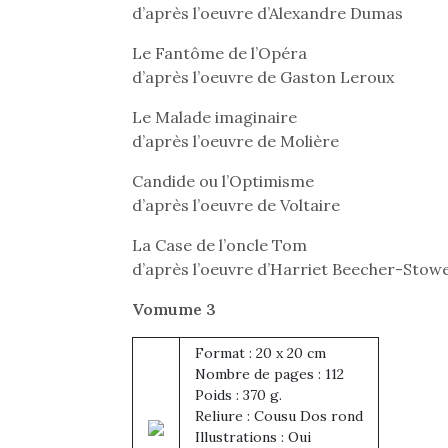
d’après l’oeuvre d’Alexandre Dumas
souvent d’énergie. Varier
les occupations n’est pas
Le Fantôme de l’Opéra
toujours simple.
Conjuguer
d’après l’oeuvre de Gaston Leroux
divertissement, activité
Le Malade imaginaire
physique ou
apprentissage…
d’après l’oeuvre de Molière
Candide ou l’Optimisme
d’après l’oeuvre de Voltaire
La Case de l’oncle Tom
d’après l’oeuvre d’Harriet Beecher-Stow
Vomume 3
Format : 20 x 20 cm
Nombre de pages : 112
Poids : 370 g.
Reliure : Cousu Dos rond
Illustrations : Oui