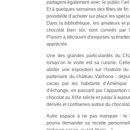
partagent également avec le public l’art d
qu
Et à quelques semaines des fêtes de fin d
so
s
possibilité d’acheter sur place les spéci
c
Dans la bibliothèque, les amateurs et p
p
chocolat bien sûr, sont conviés pa
en
Plaisirs à découvrir d’exquises scénette
Do
appréciée.
me
am
Une des grandes particularités du Ch
à 
lorsqu’on le visite est sa cuisine. Cell
co
abriter une exposition sur l’histoire d
…
partenaire du château Valrhona : depuis
cacao par les habitants d’Amérique
d’échange, en passant par l’apparition 
chocolat au XIXe siècle et jusqu’à aujo
dérivés et confiseries autour du chocolat
Autre espace à ne pas manquer : le 
pourra demander sa recette personnell
(riche en cacao, au lait, blanc…).