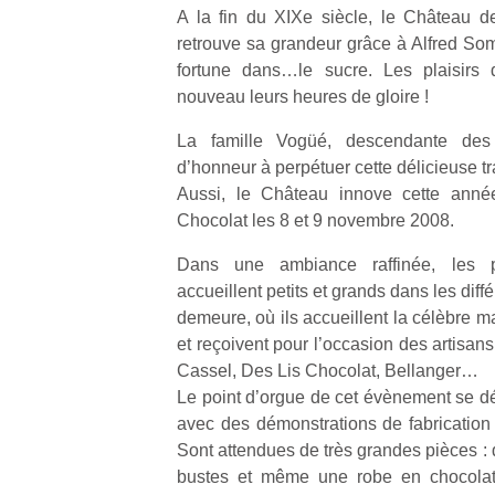
A la fin du XIXe siècle, le Château d
retrouve sa grandeur grâce à Alfred Sommi
fortune dans…le sucre. Les plaisirs 
nouveau leurs heures de gloire !
La famille Vogüé, descendante des
Un
d’honneur à perpétuer cette délicieuse tr
Aussi, le Château innove cette ann
Chocolat les 8 et 9 novembre 2008.
p
e
Dans une ambiance raffinée, les p
u
accueillent petits et grands dans les diff
demeure, où ils accueillent la célèbre 
et reçoivent pour l’occasion des artisan
Cassel, Des Lis Chocolat, Bellanger…
Le point d’orgue de cet évènement se d
cl
avec des démonstrations de fabrication 
Le
Sont attendues de très grandes pièces : 
pe
bustes et même une robe en chocolat. 
qu