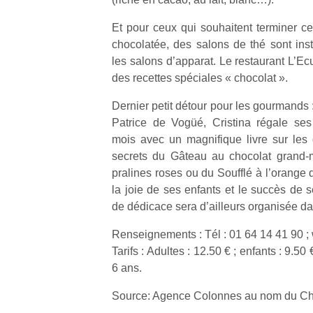
Et pour ceux qui souhaitent terminer ce
NextGen,
l’
Des
chocolatée, des salons de thé sont inst
une
trampolines
les salons d’apparat. Le restaurant L’E
nouvelle
pour les
des recettes spéciales « chocolat ».
trottinette
grands et
mécanique
Ap
Dernier petit détour pour les gourmands :
les petits !
Beeper
co
Patrice de Vogüé, Cristina régale ses
Durant les
Les
su
vacances
mois avec un magnifique livre sur les d
enfants
de
estivales
secrets du Gâteau au chocolat grand-mè
débordent
co
et avec le
pralines roses ou du Soufflé à l’orange 
souvent
fe
retour des
la joie de ses enfants et le succès de 
d’énergie.
he
beaux
Varier les
de dédicace sera d’ailleurs organisée da
di
jours, c’est
occupations
de
l’occasion
Renseignements : Tél : 01 64 14 41 90 
n’est pas
re
rêvée
toujours
Tarifs : Adultes : 12.50 € ; enfants : 9.50
de
pour les
simple.
d’
6 ans.
enfants
Conjuguer
pe
de…
divertissement,
Source: Agence Colonnes au nom du Ch
pr
activité
15