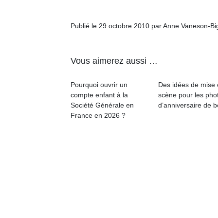
qu
so
s
Publié le 29 octobre 2010 par Anne Vaneson-B
c
p
en
Vous aimerez aussi …
Do
me
Pourquoi ouvrir un
Des idées de mise
am
compte enfant à la
scène pour les pho
à 
Société Générale en
d’anniversaire de 
co
France en 2026 ?
…
Des