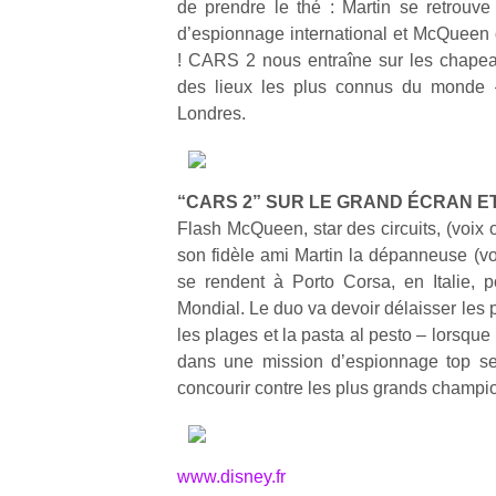
de prendre le thé : Martin se retrouve
d’espionnage international et McQueen d
! CARS 2 nous entraîne sur les chapea
des lieux les plus connus du monde 
Londres.
Un
“CARS 2” SUR LE GRAND ÉCRAN ET
p
Flash McQueen, star des circuits, (voix 
e
son fidèle ami Martin la dépanneuse (vo
u
se rendent à Porto Corsa, en Italie, 
Mondial. Le duo va devoir délaisser les p
les plages et la pasta al pesto – lorsque
dans une mission d’espionnage top s
concourir contre les plus grands champi
cl
Le
pe
www.disney.fr
qu