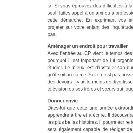
là. Si vous éprouvez des difficultés à fai
seul, faites appel à un ami ou à profess
cette démarche. En exprimant vos ém
projeter sur votre enfant des inquiétud
pas.
Un
Aménager un endroit pour travailler
Avec l’entrée au CP vient le temps des 
pourquoi il est important de lui organi
p
étudier. Le mieux, est d’installer son 
e
qu’il soit au calme. Si ce n’est pas possi
u
des devoirs il y ait le moins de diverti
télévision ou ses frères et sœurs qui joue
Donner envie
Dites-lui que cette une année extraordi
cl
apprendre à lire et à écrire. Il découvri
Le
les plus belles histoires. Il pourra écrire t
pe
sera également capable de rédiger de b
qu