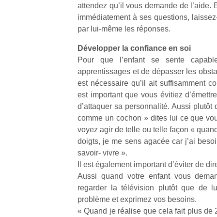
attendez qu’il vous demande de l’aide. E
immédiatement à ses questions, laissez-l
NextGen,
l’
Des
par lui-même les réponses.
une
trampolines
nouvelle
Développer la confiance en soi
pour les
trottinette
Pour que l’enfant se sente capabl
grands et
mécanique
apprentissages et de dépasser les obstacl
Ap
les petits !
Beeper
est nécessaire qu’il ait suffisamment co
co
Durant les
Les
su
est important que vous évitiez d’émettr
vacances
enfants
de
estivales
d’attaquer sa personnalité. Aussi plutôt
débordent
co
et avec le
comme un cochon » dites lui ce que vo
souvent
fe
retour des
voyez agir de telle ou telle façon « quan
d’énergie.
he
beaux
doigts, je me sens agacée car j’ai beso
Varier les
di
jours, c’est
savoir- vivre ».
occupations
de
l’occasion
n’est pas
Il est également important d’éviter de di
re
rêvée
toujours
de
Aussi quand votre enfant vous demand
pour les
simple.
d’
enfants
regarder la télévision plutôt que de lu
Conjuguer
pe
de…
problème et exprimez vos besoins.
divertissement,
pr
« Quand je réalise que cela fait plus de 2
activité
15