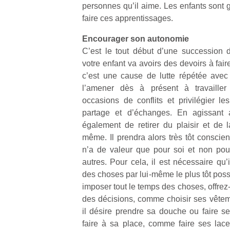
qu
personnes qu’il aime. Les enfants sont 
so
faire ces apprentissages.
s
c
Encourager son autonomie
p
C’est le tout début d’une succession 
en
votre enfant va avoirs des devoirs à fai
Do
c’est une cause de lutte répétée avec s
me
l’amener dès à présent à travaille
am
occasions de conflits et privilégier 
à 
partage et d’échanges. En agissant a
co
…
également de retirer du plaisir et de la
même. Il prendra alors très tôt conscien
n’a de valeur que pour soi et non pour
autres. Pour cela, il est nécessaire qu’i
des choses par lui-même le plus tôt possi
imposer tout le temps des choses, offrez-l
des décisions, comme choisir ses vêtem
il désire prendre sa douche ou faire s
faire à sa place, comme faire ses lacet