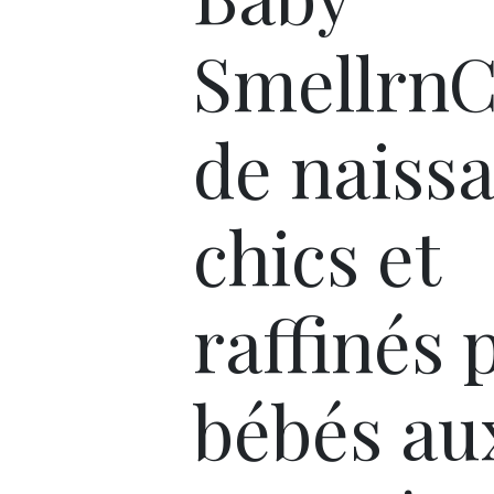
Smellrn
de naiss
chics et
raffinés 
bébés au