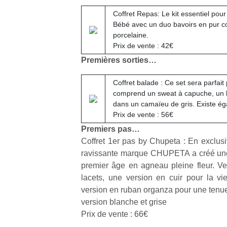
Coffret Repas: Le kit essentiel pou
Bébé avec un duo bavoirs en pur c
porcelaine.
Prix de vente : 42€
Premières sorties…
Un
Coffret balade : Ce set sera parfait
comprend un sweat à capuche, un 
dans un camaïeu de gris. Existe é
p
Prix de vente : 56€
e
u
Premiers pas…
Coffret 1er pas by Chupeta : En exclu
ravissante marque CHUPETA a créé une 
premier âge en agneau pleine fleur. V
lacets, une version en cuir pour la vi
cl
version en ruban organza pour une tenu
Le
version blanche et grise
pe
Prix de vente : 66€
qu