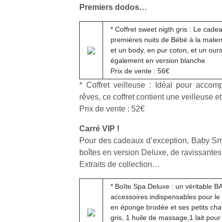
qu
Premiers dodos…
so
s
* Coffret sweet nigth gris : Le cade
c
premières nuits de Bébé à la mater
p
et un body, en pur coton, et un our
en
également en version blanche
Do
Prix de vente : 56€
me
* Coffret veilleuse : Idéal pour acc
am
rêves, ce coffret contient une veilleuse 
à 
Prix de vente : 52€
co
…
Carré VIP !
Pour des cadeaux d’exception, Baby Sm
boîtes en version Deluxe, de ravissantes
Extraits de collection…
* Boîte Spa Deluxe : un véritable B
accessoires indispensables pour le r
en éponge brodée et ses petits ch
Des
gris, 1 huile de massage,1 lait pour