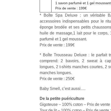
1 savon parfumé et 1 gel moussant
trampolines
l’
Prix de vente : 199€
pour les
NextGen,
* Boîte Spa Deluxe : un véritable 
grands et
une
accessoires indispensables pour le ritu
les petits !
nouvelle
Durant les
Ap
éponge brodée et ses petits chaussons
trottinette
vacances
co
huile de massage,1 lait pour le corps, 
mécanique
estivales
su
parfumé et 1 gel moussant.
Beeper
et avec le
de
Prix de vente : 199€
Les
retour des
co
enfants
beaux
fe
* Boîte Trousseau Deluxe : le parfait t
débordent
jours, c’est
he
comprend: 2 bavoirs, 2 sweat à cap
souvent
l’occasion
di
longues, 2 t-shirts manches courtes, 2 s
d’énergie.
rêvée
de
manches longues.
Varier les
pour les
re
occupations
Prix de vente : 250€
enfants
de
n’est pas
de…
d’
Baby Smell, c’est aussi….
toujours
pe
simple.
pr
De la petite puériculture
Conjuguer
15
divertissement,
Gigoteuse – 100% coton – Prix de vente 
activité
Tour de lit – 100% coton – Prix de vente 