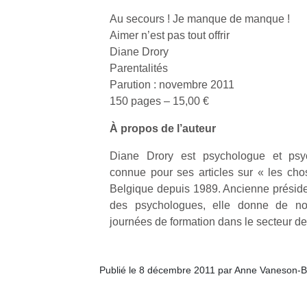
Au secours ! Je manque de manque !
Aimer n’est pas tout offrir
Diane Drory
Parentalités
Parution : novembre 2011
Un
150 pages – 15,00 €
À propos de l’auteur
p
Diane Drory est psychologue et psyc
e
connue pour ses articles sur « les cho
u
Belgique depuis 1989. Ancienne préside
des psychologues, elle donne de no
journées de formation dans le secteur de 
cl
Publié le 8 décembre 2011 par Anne Vaneson-B
Le
pe
qu