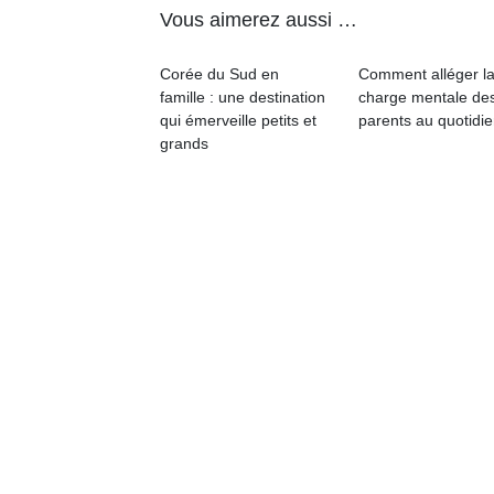
qu
Vous aimerez aussi …
so
s
Corée du Sud en
Comment alléger l
c
famille : une destination
charge mentale de
p
qui émerveille petits et
parents au quotidie
en
grands
Do
me
am
à 
co
…
NextGen,
Des