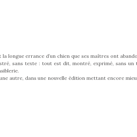
qu’un
L’attrait p
est univer
les plus pe
commencer à
La trottinet
t la longue errance d’un chien que ses maîtres ont aband
stré, sans texte : tout est dit, montré, exprimé, sans un 
siblerie.
une autre, dans une nouvelle édition mettant encore mieu
Kidywolf, une gamme de
Kidywolf, 
jeux non connectés qui
jeux non c
fait grandir !
fait g
Depuis 2019 la marque
Depuis 201
crée des jeux pour les
crée des j
enfants de 4 à 10 ans avec
enfants de 4
comme objectif…
comme objec