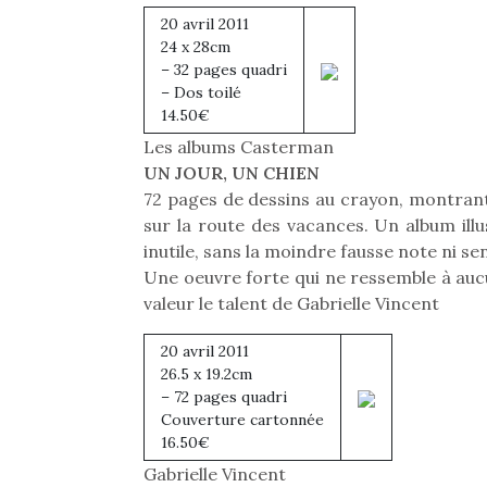
physique ou
20 avril 2011
apprentissage…
24 x 28cm
– 32 pages quadri
– Dos toilé
14.50€
Les albums Casterman
UN JOUR, UN CHIEN
72 pages de dessins au crayon, montran
sur la route des vacances. Un album illu
inutile, sans la moindre fausse note ni sen
Une oeuvre forte qui ne ressemble à auc
valeur le talent de Gabrielle Vincent
20 avril 2011
26.5 x 19.2cm
– 72 pages quadri
Couverture cartonnée
16.50€
Gabrielle Vincent