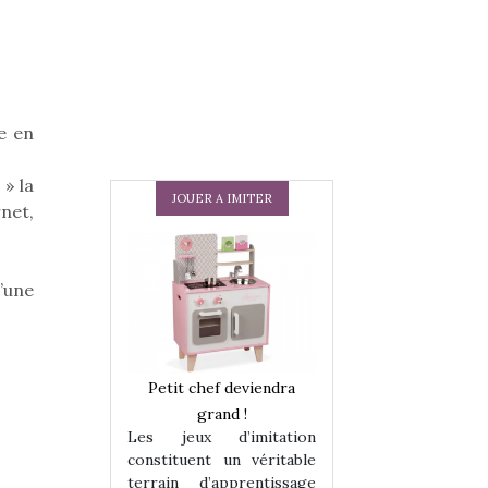
e en
 » la
JOUER A IMITER
rnet,
d’une
 en peluche
Petit chef deviendra
Une loutre en pe
enfants, un
grand !
pour les enfants
Les jeux d’imitation
 change des
animal qui chang
constituent un véritable
assiques !
grands classiqu
terrain d’apprentissage