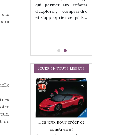
hes quelles
Les peluches q
qui permet aux enfants
ent, sont des
qu’elles soient, s
d’explorer, comprendre
s pour les
compagnons pou
r ses
et s’approprier ce qu’ils…
dou, meilleur
enfants. Doudou, m
 son
 à câliner,
ami, objet à câ
confident,…
JOUER EN TOUTE LIBERTE
elle
tres
oire
eux.
a trottinette
Comment choisir
t de
Des jeux pour créer et
 : bien plus
cabanes et des tip
construire !