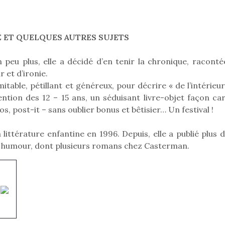
E ET QUELQUES AUTRES SUJETS
 peu plus, elle a décidé d’en tenir la chronique, raconté
 et d’ironie.
table, pétillant et généreux, pour décrire « de l’intérieur
ttention des 12 – 15 ans, un séduisant livre-objet façon ca
s, post-it – sans oublier bonus et bêtisier… Un festival !
 littérature enfantine en 1996. Depuis, elle a publié plus 
ur humour, dont plusieurs romans chez Casterman.
loutre en peluche
Petit chef deviendra
Une loutre
r les enfants, un
grand !
pour les 
Les jeux d’imitation
al qui change des
animal qui
constituent un véritable
ands classiques !
grands cl
terrain d’apprentissage