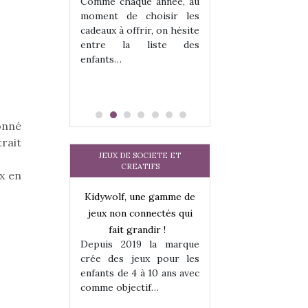
 jeu !
les enfants ?
Comme chaque année, au
our la glisse
Quelle que soit l
moment de choisir les
sel, et même
sous laquel
cadeaux à offrir, on hésite
tits peuvent
matérialise le tipi 
entre la liste des
 s’y initier.
tissu, plastique…)
enfants…
te…
petite tente posé
onné
trait
JEUX DE SOCIETE ET
CREATIFS
x en
une gamme de
Kidywolf, une gamme de
Kidywolf, une ga
onnectés qui
jeux non connectés qui
jeux non connecté
randir !
fait grandir !
fait grandir 
9 la marque
Depuis 2019 la marque
Depuis 2019 la 
eux pour les
crée des jeux pour les
crée des jeux po
 à 10 ans avec
enfants de 4 à 10 ans avec
enfants de 4 à 10 a
tif…
comme objectif…
comme objectif…