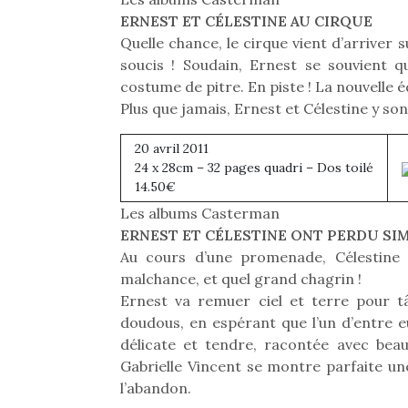
Les p
qu’ell
ERNEST ET CÉLESTINE AU CIRQUE
comp
Quelle chance, le cirque vient d’arriver sur
enfant
soucis ! Soudain, Ernest se souvient qu
ami, 
costume de pitre. En piste ! La nouvelle é
confid
Plus que jamais, Ernest et Célestine y sont
20 avril 2011
24 x 28cm – 32 pages quadri – Dos toilé
14.50€
Les albums Casterman
ERNEST ET CÉLESTINE ONT PERDU SI
NextGen, une nouvelle
Des trampolines pour les
Et si
Au cours d’une promenade, Célestine 
trottinette mécanique
grands et les petits !
b
malchance, et quel grand chagrin !
Durant les vacances
Après 
Beeper
Ernest va remuer ciel et terre pour tâ
estivales et avec le
succe
Les enfants débordent
doudous, en espérant que l’un d’entre e
retour des beaux jours,
feux
souvent d’énergie. Varier
délicate et tendre, racontée avec bea
c’est l’occasion rêvée
diff
les occupations n’est pas
pour les enfants de…
res
Gabrielle Vincent se montre parfaite une
toujours simple.
d’élo
Conjuguer
l’abandon.
presqu
divertissement, activité