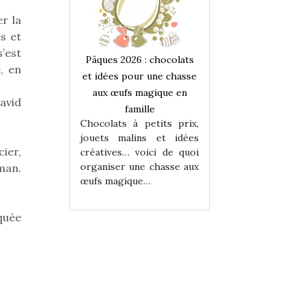
er la
es et
s’est
 : chocolats
Pâques 2026 : chocolats
Pâques 2026 : cho
e, en
ur une chasse
et idées pour une chasse
et idées pour une
magique en
aux œufs magique en
aux œufs magiqu
David
ille
famille
famille
 petits prix,
Chocolats à petits prix,
Chocolats à petit
ins et idées
jouets malins et idées
jouets malins et
ier,
voici de quoi
créatives… voici de quoi
créatives… voici 
ne chasse aux
organiser une chasse aux
organiser une cha
rman.
ue…
œufs magique…
œufs magique…
quée