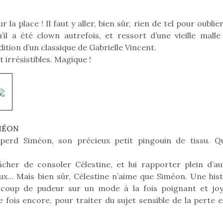
eluches quelles
Les peluc
qui permet aux enfants
es soient, sont des
qu’elles soi
d’explorer, comprendre
agnons pour les
compagnon
 la place ! Il faut y aller, bien sûr, rien de tel pour oublie
et s’approprier ce qu’ils…
s. Doudou, meilleur
enfants. Dou
’il a été clown autrefois, et ressort d’une vieille malle
objet à câliner,
ami, objet
dition d’un classique de Gabrielle Vincent.
ent,…
confident,…
 irrésistibles. Magique !
MÉON
 l’aventure était au
T’AS TON NERF ?
perd Siméon, son précieux petit pingouin de tissu. Qu
A l’heure du
out du jardin ?
déconfinement, des
trois confinements
cher de consoler Célestine, et lui rapporter plein d’au
premières grosses
ssifs, des couvre-
ux… Mais bien sûr, Célestine n’aime que Siméon. Une hist
chaleurs et des futures
 à des heures
vacances estivales, le
ucoup de pudeur sur un mode à la fois poignant et joy
érentes, des
parc, le jardin, la…
trictions de
Le boom de l
 fois encore, pour traiter du sujet sensible de la perte e
ignement pendant
pour enfant
e 15 mois,…