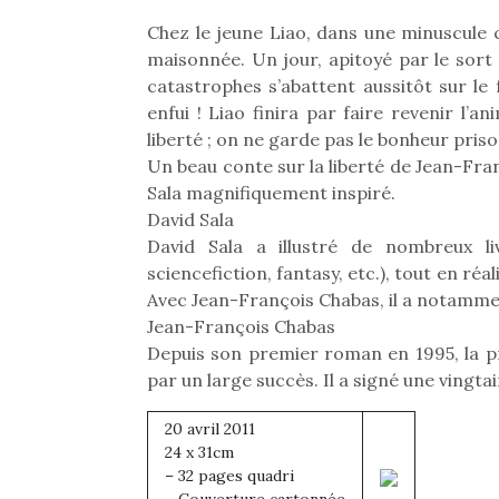
Chez le jeune Liao, dans une minuscule ca
maisonnée. Un jour, apitoyé par le sort d
catastrophes s’abattent aussitôt sur le f
enfui ! Liao finira par faire revenir l’
liberté ; on ne garde pas le bonheur priso
Un beau conte sur la liberté de Jean-Fra
Sala magnifiquement inspiré.
David Sala
David Sala a illustré de nombreux li
sciencefiction, fantasy, etc.), tout en ré
Avec Jean-François Chabas, il a notamme
Jean-François Chabas
Depuis son premier roman en 1995, la p
par un large succès. Il a signé une ving
20 avril 2011
24 x 31cm
– 32 pages quadri