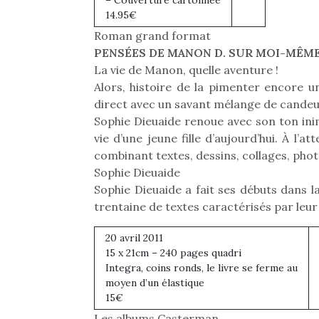
– Couverture cartonnée
14.95€
Roman grand format
PENSÉES DE MANON D. SUR MOI-MÊM
La vie de Manon, quelle aventure !
Alors, histoire de la pimenter encore un
direct avec un savant mélange de candeur
Sophie Dieuaide renoue avec son ton inimi
vie d’une jeune fille d’aujourd’hui. À l’a
combinant textes, dessins, collages, photo
Sophie Dieuaide
Sophie Dieuaide a fait ses débuts dans la
trentaine de textes caractérisés par le
20 avril 2011
15 x 21cm – 240 pages quadri
Une 
Integra, coins ronds, le livre se ferme au
pou
moyen d’un élastique
anim
15€
gr
Les albums Casterman