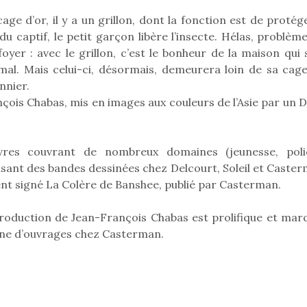
ge d’or, il y a un grillon, dont la fonction est de protég
u captif, le petit garçon libère l’insecte. Hélas, problèm
oyer : avec le grillon, c’est le bonheur de la maison qui 
Pâques 2026 : chocolats
Pâques 2026
animal. Mais celui-ci, désormais, demeurera loin de sa cag
et idées pour une chasse
et idées po
nnier.
aux œufs magique en
aux œufs 
nçois Chabas, mis en images aux couleurs de l’Asie par un 
famille
fam
Chocolats à petits prix,
Chocolats à
jouets malins et idées
jouets mal
vres couvrant de nombreux domaines (jeunesse, polic
créatives… voici de quoi
créatives… 
organiser une chasse aux
organiser u
alisant des bandes dessinées chez Delcourt, Soleil et Caste
œufs magique…
œufs magiq
nt signé La Colère de Banshee, publié par Casterman.
roduction de Jean-François Chabas est prolifique et mar
taine d’ouvrages chez Casterman.