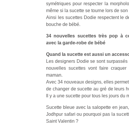
qu
symétriques pour respecter la morphol
so
même si la sucette se tourne lors de son u
s
Ainsi les sucettes Dodie respectent le 
c
bouche de bébé.
p
en
34 nouvelles sucettes très pop à col
Do
avec la garde-robe de bébé
me
am
Quand la sucette est aussi un access
à 
Les designers Dodie se sont surpassés :
co
nouvelles sucettes vont faire craque
…
maman.
Avec 34 nouveaux designs, elles perme
de changer de sucette au gré de leurs h
Il y a une sucette pour tous les jours du
Sucette bleue avec la salopette en jean,
Jodhpur safari ou pourquoi pas la sucette
Saint Valentin ?