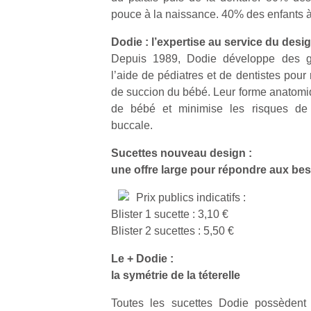
pouce à la naissance. 40% des enfants à
Dodie : l’expertise au service du desig
Depuis 1989, Dodie développe des 
l’aide de pédiatres et de dentistes pour
de succion du bébé. Leur forme anatomiq
Un
de bébé et minimise les risques de 
buccale.
p
Sucettes nouveau design :
e
une offre large pour répondre aux bes
u
Prix publics indicatifs :
Blister 1 sucette : 3,10 €
Blister 2 sucettes : 5,50 €
Le + Dodie :
cl
Le
la symétrie de la téterelle
pe
Toutes les sucettes Dodie possèdent u
qu