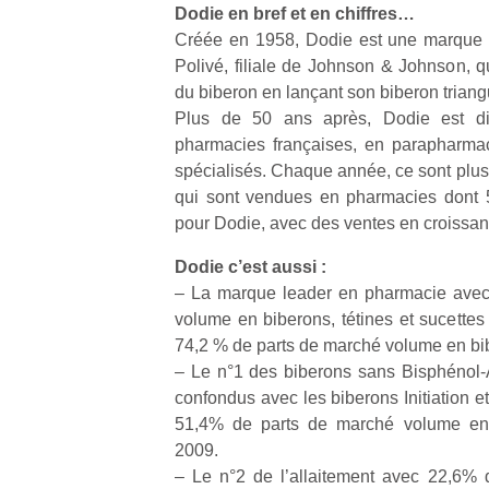
Dodie en bref et en chiffres…
Créée en 1958, Dodie est une marque f
NextGen,
l’
Des
Polivé, filiale de Johnson & Johnson, q
une
trampolines
du biberon en lançant son biberon triangu
nouvelle
pour les
Plus de 50 ans après, Dodie est di
trottinette
grands et
pharmacies françaises, en parapharma
mécanique
Ap
les petits !
spécialisés. Chaque année, ce sont plus 
Beeper
co
Durant les
qui sont vendues en pharmacies dont 
Les
su
vacances
pour Dodie, avec des ventes en croissan
enfants
de
estivales
débordent
co
et avec le
Dodie c’est aussi :
souvent
fe
retour des
– La marque leader en pharmacie avec
d’énergie.
he
beaux
volume en biberons, tétines et sucettes
Varier les
di
jours, c’est
occupations
74,2 % de parts de marché volume en bi
de
l’occasion
n’est pas
re
– Le n°1 des biberons sans Bisphénol-A 
rêvée
toujours
de
confondus avec les biberons Initiation e
pour les
simple.
d’
enfants
51,4% de parts de marché volume en
Conjuguer
pe
de…
2009.
divertissement,
pr
– Le n°2 de l’allaitement avec 22,6% 
activité
15