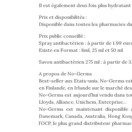
Il est également deux fois plus hydratant
Beeper
grands et les petits !
feux
Les enfants débordent
Durant les vacances
diff
Prix et disponibilités :
souvent d’énergie. Varier
estivales et avec le
res
Disponible dans toutes les pharmacies d
les occupations n’est pas
retour des beaux jours,
d’élo
toujours simple.
c’est l’occasion rêvée
presqu
Prix public conseillé :
Conjuguer
pour les enfants de…
divertissement, activité
Spray antibactérien : à partir de 1.99 eur
physique ou
Existe en Format : 8ml, 25 ml et 50 ml
apprentissage…
Savon antibactérien 275 ml : à partir de 
A propos de No-Germs
Best-seller aux Etats-unis, No-Germs est
en Finlande, en Irlande sur le marché des
No-Germs est aujourd’hui vendu dans tout
Lloyds, Alliance, Unichem, Enterprise…
No-Germs est maintenant disponible a
Danemark, Canada, Australia, Hong Kong,
l’OCP, le plus grand distributeur pharma