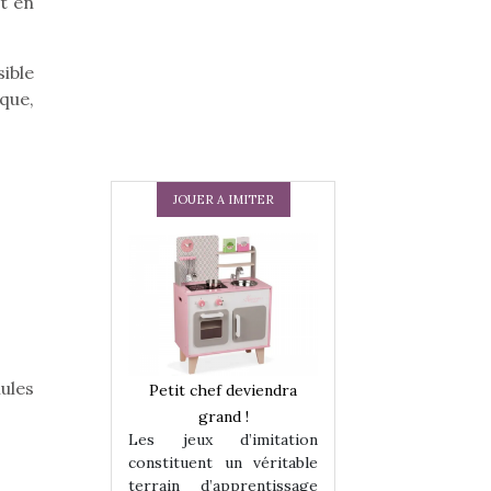
st en
sible
que,
JOUER A IMITER
mules
 en peluche
Petit chef deviendra
Une loutre en pe
enfants, un
grand !
pour les enfants
Les jeux d’imitation
 change des
animal qui chang
constituent un véritable
assiques !
grands classiqu
terrain d’apprentissage