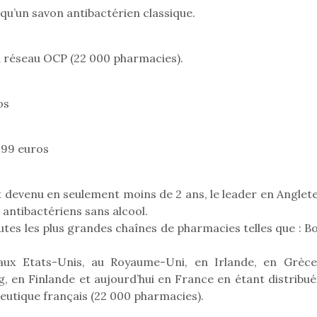
qu’un
premières grosses
 qu’un savon antibactérien classique.
 à des heures
L’attrait p
chaleurs et des futures
érentes, des
est univer
vacances estivales, le
trictions de
les plus pe
parc, le jardin, la…
u réseau OCP (22 000 pharmacies).
ignement pendant
commencer à
e 15 mois,…
La trottinet
os
3.99 euros
 devenu en seulement moins de 2 ans, le leader en Anglete
 antibactériens sans alcool.
es les plus grandes chaînes de pharmacies telles que : Bo
ux Etats-Unis, au Royaume-Uni, en Irlande, en Grèce
 en Finlande et aujourd’hui en France en étant distribué
ceutique français (22 000 pharmacies).