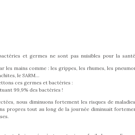
Pâques 2026 : chocolats
Pâques 2026
et idées pour une chasse
et idées po
aux œufs magique en
aux œufs 
famille
fam
Chocolats à petits prix,
Chocolats à
 bactéries et germes ne sont pas nuisibles pour la santé
jouets malins et idées
jouets mal
créatives… voici de quoi
créatives… 
r les mains comme : les grippes, les rhumes, les pneumon
organiser une chasse aux
organiser u
onchites, le SARM…
œufs magique…
œufs magiq
tons ces germes et bactéries :
uant 99,9% des bactéries !
ectées, nous diminuons fortement les risques de maladies
ins propres tout au long de la journée diminuait fortemen
ses.