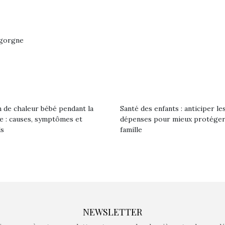
Kidywolf, une gamme de
Kidywolf, 
jeux non connectés qui
jeux non c
igorgne
fait grandir !
fait g
Depuis 2019 la marque
Depuis 201
crée des jeux pour les
crée des j
enfants de 4 à 10 ans avec
enfants de 4
comme objectif…
comme objec
 de chaleur bébé pendant la
Santé des enfants : anticiper le
le : causes, symptômes et
dépenses pour mieux protéger
ls
famille
NEWSLETTER