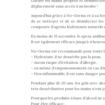
Garder les mains propres et désinfectées
déplacement sans accès à un lavabo !
Aujourd’hui grâce à No-Germs et à sa form
de se nettoyer et de se désinfecter les
composée d’agents hydratants naturels c
En moins de 15 secondes, le spray antib
Il est également efficace jusqu’à 4 heures 
No-Germs est recommandé pour toute la 
– Hydratant, il ne dessèche pas la peau.
– Aucun risque d’irritation, d’allergie,
– ou même d’empoisonnement en cas d’in
– Non inflammable, il est sans danger pou
Pendant plus de 20 ans, les gels avec alc
Une 
très desséchantes pour les mains n’ont j
pou
anim
Pourquoi les produits à base d’alcool ne 
gr
Pour être efficace :