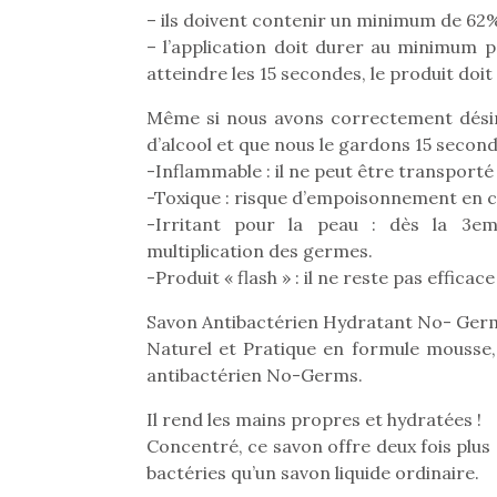
Les p
– ils doivent contenir un minimum de 62%
qu’ell
– l’application doit durer au minimum 
comp
enfant
atteindre les 15 secondes, le produit doit 
ami, 
Même si nous avons correctement dési
confid
d’alcool et que nous le gardons 15 secon
-Inflammable : il ne peut être transporté
-Toxique : risque d’empoisonnement en c
-Irritant pour la peau : dès la 3em
multiplication des germes.
-Produit « flash » : il ne reste pas efficac
Savon Antibactérien Hydratant No- Germ
Naturel et Pratique en formule mousse,
antibactérien No-Germs.
Il rend les mains propres et hydratées !
Et si
Concentré, ce savon offre deux fois plus d
b
NextGen, une nouvelle
bactéries qu’un savon liquide ordinaire.
Après 
trottinette mécanique
Des trampolines pour les
succe