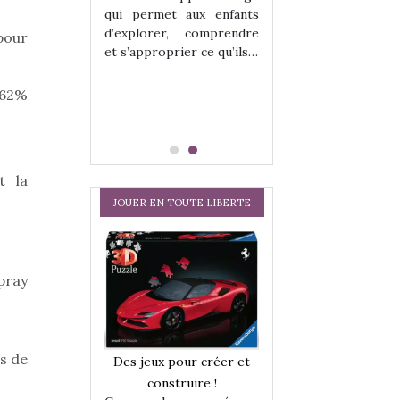
hes quelles
Les peluches q
qui permet aux enfants
ent, sont des
qu’elles soient, s
d’explorer, comprendre
pour
s pour les
compagnons pou
et s’approprier ce qu’ils…
dou, meilleur
enfants. Doudou, m
 à câliner,
ami, objet à câ
 62%
confident,…
t la
JOUER EN TOUTE LIBERTE
pray
a trottinette
Comment choisir
us de
Des jeux pour créer et
 : bien plus
cabanes et des tip
construire !