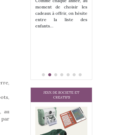
 jeu !
les enfants ?
Comme chaque année, au
our la glisse
Quelle que soit l
moment de choisir les
sel, et même
sous laquel
cadeaux à offrir, on hésite
tits peuvent
matérialise le tipi 
entre la liste des
 s’y initier.
tissu, plastique…)
enfants…
te…
petite tente posé
rre,
JEUX DE SOCIETE ET
ots,
CREATIFS
, au
 par