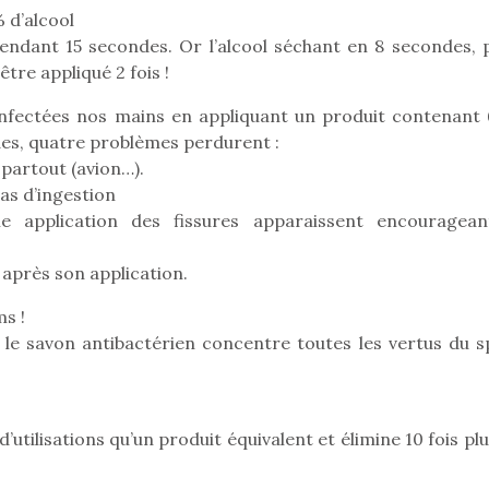
eluches quelles
Les peluc
qui permet aux enfants
 d’alcool
es soient, sont des
qu’elles soi
d’explorer, comprendre
pendant 15 secondes. Or l’alcool séchant en 8 secondes, 
agnons pour les
compagnon
et s’approprier ce qu’ils…
s. Doudou, meilleur
enfants. Dou
être appliqué 2 fois !
objet à câliner,
ami, objet
nfectées nos mains en appliquant un produit contenant
ent,…
confident,…
des, quatre problèmes perdurent :
 partout (avion…).
as d’ingestion
e application des fissures apparaissent encouragean
e après son application.
s !
 le savon antibactérien concentre toutes les vertus du s
 l’aventure était au
T’AS TON NERF ?
Le boom de l
’utilisations qu’un produit équivalent et élimine 10 fois pl
out du jardin ?
A l’heure du
pour enfant
trois confinements
déconfinement, des
ssifs, des couvre-