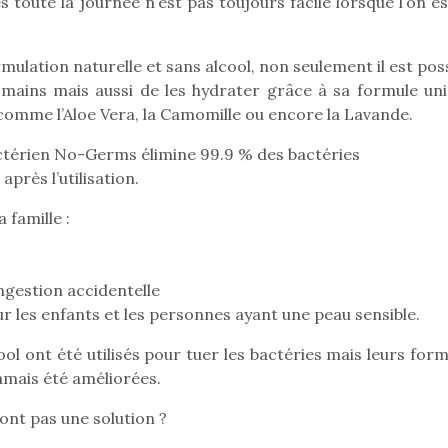
 toute la journée n’est pas toujours facile lorsque l’on e
ulation naturelle et sans alcool, non seulement il est pos
 mains mais aussi de les hydrater grâce à sa formule uni
omme l’Aloe Vera, la Camomille ou encore la Lavande.
actérien No-Germs élimine 99.9 % des bactéries
après l’utilisation.
famille :
gestion accidentelle
r les enfants et les personnes ayant une peau sensible.
ool ont été utilisés pour tuer les bactéries mais leurs for
loutre en peluche
Petit chef deviendra
Une loutre
amais été améliorées.
r les enfants, un
grand !
pour les 
Les jeux d’imitation
al qui change des
animal qui
sont pas une solution ?
constituent un véritable
ands classiques !
grands cl
terrain d’apprentissage