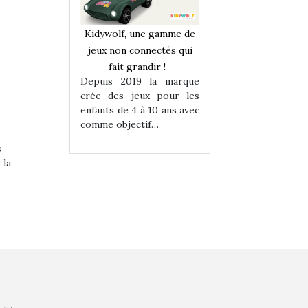
une gamme de
Kidywolf, une gamme de
Kidywolf, une ga
onnectés qui
jeux non connectés qui
jeux non connecté
randir !
fait grandir !
fait grandir 
9 la marque
Depuis 2019 la marque
Depuis 2019 la 
eux pour les
crée des jeux pour les
crée des jeux po
 à 10 ans avec
enfants de 4 à 10 ans avec
enfants de 4 à 10 a
tif…
comme objectif…
comme objectif…
s
 la