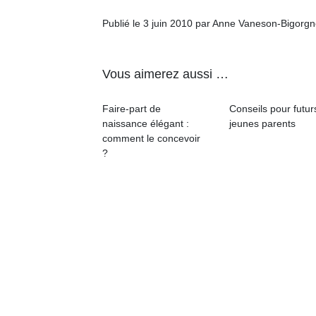
Publié le 3 juin 2010 par Anne Vaneson-Bigorg
Vous aimerez aussi …
Un
Faire-part de
Conseils pour futur
naissance élégant :
jeunes parents
comment le concevoir
p
?
e
u
cl
Le
pe
qu