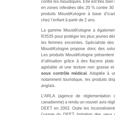
contre les moustiques. Elle est très bien 
p
en zones infestées dès 20 % contre 30 
e
produits MoustiKologne à base d’icari
u
chez l’enfant à partir de 2 ans.
La gamme MoustiKologne a également
R3535 pour protéger les plus jeunes dès
les femmes enceintes. Spécialiste des
cl
MoustiKologne propose donc des soluti
Le
Les produits MoustiKologne présentent p
pe
d’utilisation grâce à des flacons plats
qu
qu
agréable et une texture non grasse e
so
sous contrôle médical.
Adaptée à une
s
notamment touristique, les produits dis
c
anglais.
p
en
L’ARLA (agence de réglementation de 
Do
canadienne) a rendu un nouvel avis régl
me
DEET en 2002. Outre les inconvénients
am
l’usage du DEET (irritation des yeux