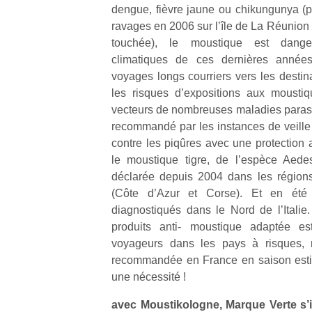
dengue, fièvre jaune ou chikungunya (pa
beaux
fe
d’énergie.
jours, c’est
he
ravages en 2006 sur l’île de La Réunion
Varier les
l’occasion
di
occupations
touchée), le moustique est dang
rêvée
de
n’est pas
climatiques de ces dernières années 
pour les
re
toujours
voyages longs courriers vers les destina
enfants
de
simple.
les risques d’expositions aux mousti
de…
d’
Conjuguer
vecteurs de nombreuses maladies parasita
pe
divertissement,
recommandé par les instances de veille 
pr
activité
15
contre les piqûres avec une protection 
physique
ou
le moustique tigre, de l’espèce Aede
apprentissage…
déclarée depuis 2004 dans les région
(Côte d’Azur et Corse). Et en été
diagnostiqués dans le Nord de l’Itali
produits anti- moustique adaptée es
voyageurs dans les pays à risques, 
recommandée en France en saison estiv
une nécessité !
avec Moustikologne, Marque Verte s’i