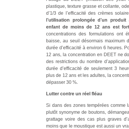
à 
plastique, texture grasse et collante, o
co
…
d’1/3 de l’efficacité des crèmes solair
l’utilisation prolongée d’un produ
enfant de moins de 12 ans est fort
concentrations des formulations ont 
baisse, au seuil désormais maximum d
durée d’efficacité à environ 6 heures. P
12 ans, la concentration en DEET ne d
des restrictions du nombre d’applicatio
durée d’efficacité de seulement 3 heur
NextGen,
Des
plus de 12 ans et les adultes, la concen
une
trampolines
l’
dépasser 30 %.
nouvelle
pour les
trottinette
grands et
Lutter contre un réel fléau
mécanique
les petits !
Durant les
Ap
Beeper
Si dans des zones tempérées comme la
vacances
co
Les
plutôt synonyme de boutons, démangeai
estivales
su
enfants
grattage voire des cas plus graves d’al
et avec le
de
débordent
moins que le moustique est aussi un vra
retour des
co
souvent