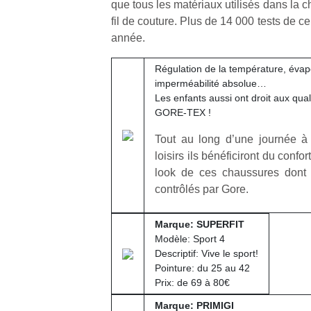
que tous les matériaux utilisés dans la 
fil de couture. Plus de 14 000 tests de c
année.
Régulation de la température, évapo
imperméabilité absolue…
Un
Les enfants aussi ont droit aux qu
GORE-TEX !
Tout au long d’une journée à 
p
loisirs ils bénéficiront du confort
e
look de ces chaussures dont 
u
contrôlés par Gore.
Marque: SUPERFIT
Modèle: Sport 4
Descriptif: Vive le sport!
cl
Pointure: du 25 au 42
Le
Prix: de 69 à 80€
pe
qu
Marque: PRIMIGI