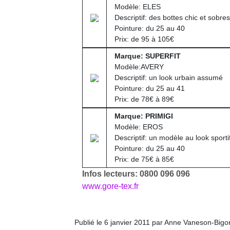
qu
Modèle: ELES
so
Descriptif: des bottes chic et sobres
s
Pointure: du 25 au 40
c
Prix: de 95 à 105€
p
Marque: SUPERFIT
en
Modèle:AVERY
Do
Descriptif: un look urbain assumé
me
Pointure: du 25 au 41
am
Prix: de 78€ à 89€
à 
co
Marque: PRIMIGI
…
Modèle: EROS
Descriptif: un modèle au look sporti
Pointure: du 25 au 40
Prix: de 75€ à 85€
Infos lecteurs: 0800 096 096
www.gore-tex.fr
Publié le 6 janvier 2011 par Anne Vaneson-Bigo