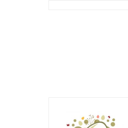
destination qui
parents au quotid
émerveille petits et
?
grands