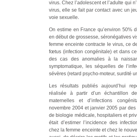
virus. Chez l’adolescent et l’adulte qui n
virus, elle se fait par contact avec un j
voie sexuelle.
On estime en France qu’environ 50% d
en début de grossesse, séronégatives v
Un
femme enceinte contracte le virus, ce de
fœtus (infection congénitale) et dans c
des cas des anomalies à la naissa
p
symptomatique, les séquelles de l’inf
e
sévères (retard psycho-moteur, surdité un
u
Les résultats publiés aujourd’hui re
réalisée à partir d’un échantillon d
maternelles et d’infections congénit
novembre 2004 et janvier 2005 par des l
cl
de biologie médicale, hospitaliers et priv
Le
était d’estimer l’incidence des infec
pe
chez la femme enceinte et chez le nouve
qu