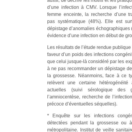
aussi, de décrire les motifs et les prat
qu
d’une infection à CMV. Lorsque l’infec
so
femme enceinte, la recherche d’une tr
s
pas systématique (48%). Elle est sur
c
p
dépistage d’anomalies échographiques (
en
évidence d’une infection en début de gr
Do
me
Les résultats de l’étude rendue publique
am
faveur d’un poids des infections congén
à 
que celui jusque-là considéré par les expe
co
à ne pas recommander un dépistage de 
…
la grossesse. Néanmoins, face à ce typ
relèvent une certaine hétérogénéité
actuelles (suivi sérologique des 
l’amniocentèse, recherche de l’infectio
précoce d’éventuelles séquelles).
* Enquête sur les infections congén
détectées pendant la grossesse ou 
métropolitaine. Institut de veille sanit