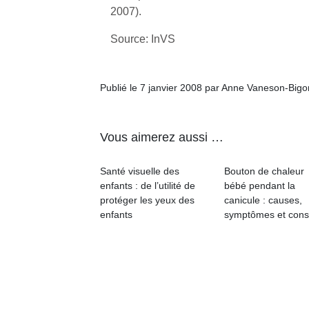
l’
2007).
NextGen,
Source: InVS
Des
une
trampolines
nouvelle
pour les
Ap
trottinette
Publié le 7 janvier 2008 par Anne Vaneson-Big
co
grands et
mécanique
su
les petits !
Beeper
de
Durant les
Les
co
vacances
Vous aimerez aussi …
enfants
fe
estivales
débordent
he
et avec le
Santé visuelle des
Bouton de chaleur
souvent
di
retour des
enfants : de l’utilité de
bébé pendant la
d’énergie.
de
beaux
protéger les yeux des
canicule : causes,
Varier les
re
jours, c’est
enfants
symptômes et cons
occupations
de
l’occasion
n’est pas
d’
rêvée
toujours
pe
pour les
simple.
pr
enfants
Conjuguer
15
de…
divertissement,
activité