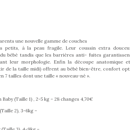
organiser une chasse aux
organiser u
œufs magique…
œufs magiq
parents une nouvelle gamme de couches
s petits, à la peau fragile. Leur coussin extra douceu
t du bébé tandis que les barrières anti- fuites garantisse
nt leur morphologie. Enfin la découpe anatomique et
ir de la taille midi) offrent au bébé bien-être, confort op
 7 tailles dont une taille « nouveau-né ».
aby (Taille 1) , 2-5 kg – 28 changes 4,70€
aille 2), 3-6kg –
Taille 3), 4-9kg –
loutre en peluche
Petit chef deviendra
Une loutre