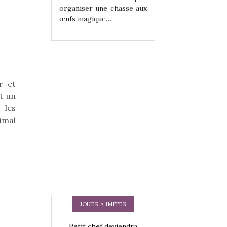
ne chasse aux
organiser une chasse aux
organiser une cha
ue…
œufs magique…
œufs magique…
r et
nt un
 les
timal
JOUER A IMITER
 en peluche
Petit chef deviendra
Une loutre en pe