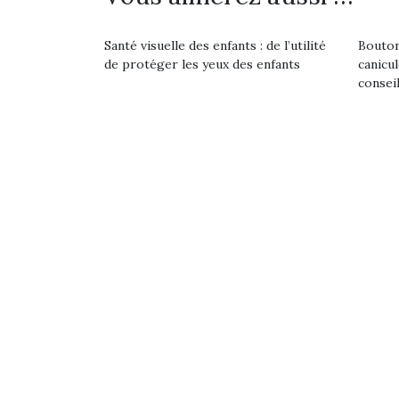
retour des beaux jours,
feux
souvent d’énergie. Varier
c’est l’occasion rêvée
diff
les occupations n’est pas
pour les enfants de…
res
toujours simple.
Santé visuelle des enfants : de l’utilité
Bouton
d’élo
Conjuguer
de protéger les yeux des enfants
canicu
presqu
divertissement, activité
consei
physique ou
apprentissage…