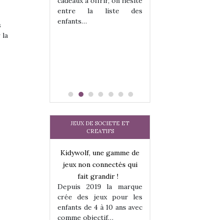
cadeaux à offrir, on hésite
sel, et même
sous laquel
entre la liste des
tits peuvent
matérialise le tipi 
enfants…
 s’y initier.
tissu, plastique…)
s
te…
petite tente posé
 la
JEUX DE SOCIETE ET
CREATIFS
une gamme de
Kidywolf, une gamme de
Kidywolf, une ga
onnectés qui
jeux non connectés qui
jeux non connecté
randir !
fait grandir !
fait grandir 
9 la marque
Depuis 2019 la marque
Depuis 2019 la 
eux pour les
crée des jeux pour les
crée des jeux po
 à 10 ans avec
enfants de 4 à 10 ans avec
enfants de 4 à 10 a
tif…
comme objectif…
comme objectif…