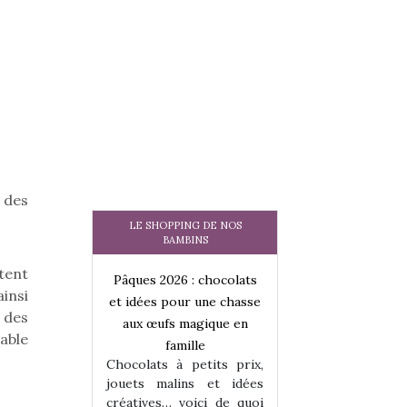
 des
LE SHOPPING DE NOS
BAMBINS
tent
 : chocolats
Pâques 2026 : chocolats
Pâques 2026 : cho
insi
ur une chasse
et idées pour une chasse
et idées pour une
 des
magique en
aux œufs magique en
aux œufs magiqu
able
ille
famille
famille
 petits prix,
Chocolats à petits prix,
Chocolats à petit
ins et idées
jouets malins et idées
jouets malins et
voici de quoi
créatives… voici de quoi
créatives… voici 