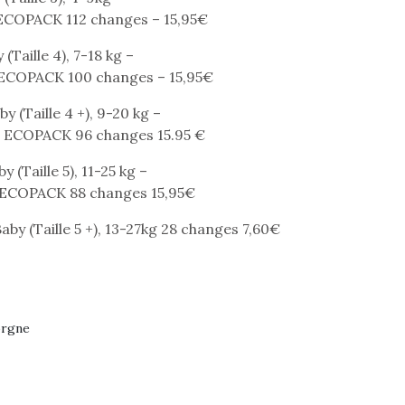
 ECOPACK 112 changes – 15,95€
r les enfants, un
grand !
pour les 
Les jeux d’imitation
al qui change des
animal qui
Taille 4), 7-18 kg –
constituent un véritable
ands classiques !
grands cl
 ECOPACK 100 changes – 15,95€
terrain d’apprentissage
eluches quelles
Les peluc
qui permet aux enfants
es soient, sont des
qu’elles soi
 (Taille 4 +), 9-20 kg –
d’explorer, comprendre
agnons pour les
compagnon
 / ECOPACK 96 changes 15.95 €
et s’approprier ce qu’ils…
s. Doudou, meilleur
enfants. Dou
objet à câliner,
ami, objet
(Taille 5), 11-25 kg –
ent,…
confident,…
 ECOPACK 88 changes 15,95€
by (Taille 5 +), 13-27kg 28 changes 7,60€
 l’aventure était au
T’AS TON NERF ?
Le boom de l
orgne
A l’heure du
out du jardin ?
pour enfant
déconfinement, des
trois confinements
qu’un
premières grosses
ssifs, des couvre-
L’attrait p
chaleurs et des futures