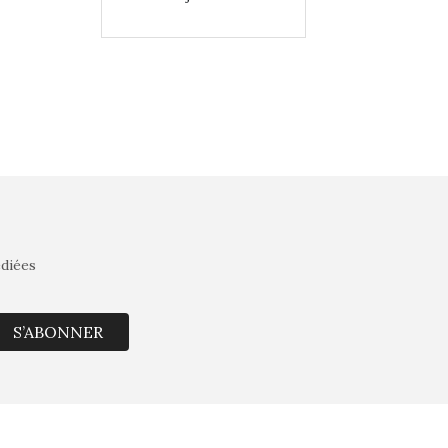
édiées
S’ABONNER