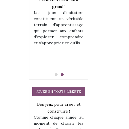
enfants, un
grand !
pour les enfants
Les jeux d’imitation
 change des
animal qui chang
constituent un véritable
assiques !
grands classiqu
terrain d’apprentissage
hes quelles
Les peluches q
qui permet aux enfants
ent, sont des
qu’elles soient, s
d’explorer, comprendre
s pour les
compagnons pou
et s’approprier ce qu’ils…
dou, meilleur
enfants. Doudou, m
 à câliner,
ami, objet à câ
confident,…
JOUER EN TOUTE LIBERTE
a trottinette
Des jeux pour créer et
Comment choisir
 : bien plus
construire !
cabanes et des tip
Comme chaque année, au
 jeu !
les enfants ?
moment de choisir les
our la glisse
Quelle que soit l