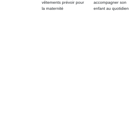
vêtements prévoir pour
accompagner son
la maternité
enfant au quotidien
Un
p
e
u
cl
Le
pe
qu