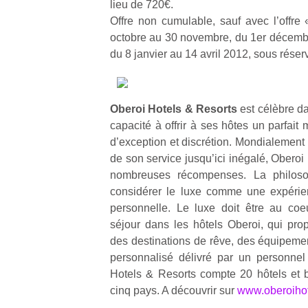
lieu de 720€.
qu
Offre non cumulable, sauf avec l’offre
so
s
octobre au 30 novembre, du 1er décemb
c
du 8 janvier au 14 avril 2012, sous réserv
p
en
Do
me
Oberoi Hotels & Resorts
est célèbre d
am
capacité à offrir à ses hôtes un parfait
à 
d’exception et discrétion. Mondialement
co
de son service jusqu’ici inégalé, Oberoi
…
nombreuses récompenses. La philoso
considérer le luxe comme une expérie
personnelle. Le luxe doit être au c
séjour dans les hôtels Oberoi, qui pr
des destinations de rêve, des équipeme
personnalisé délivré par un personnel a
Hotels & Resorts compte 20 hôtels et 
cinq pays. A découvrir sur
www.oberoiho