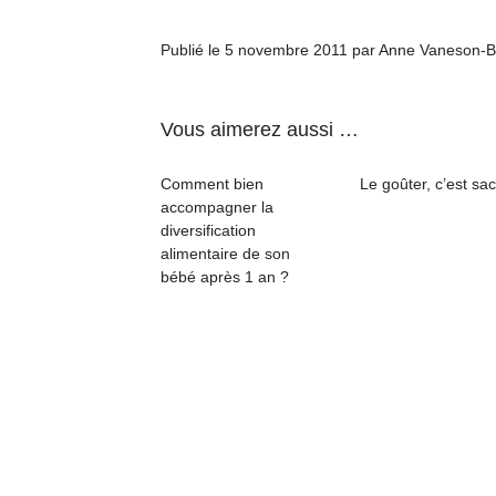
l’
Publié le 5 novembre 2011 par Anne Vaneson-B
NextGen,
Des
une
trampolines
nouvelle
pour les
Ap
Vous aimerez aussi …
trottinette
co
grands et
mécanique
su
les petits !
Comment bien
Le goûter, c’est sac
Beeper
de
Durant les
accompagner la
Les
co
vacances
diversification
enfants
fe
estivales
alimentaire de son
débordent
he
et avec le
bébé après 1 an ?
souvent
di
retour des
d’énergie.
de
beaux
Varier les
re
jours, c’est
occupations
de
l’occasion
n’est pas
d’
rêvée
toujours
pe
pour les
simple.
pr
enfants
Conjuguer
15
de…
divertissement,
activité