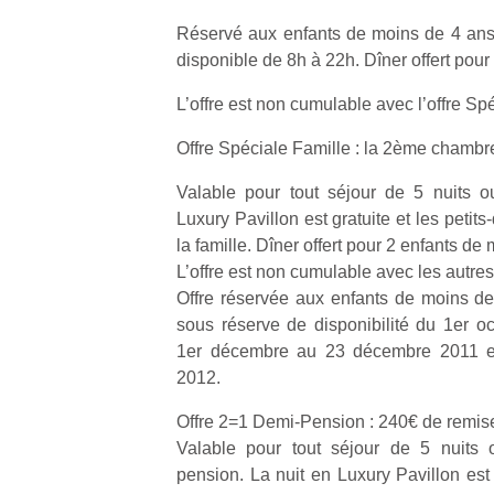
Réservé aux enfants de moins de 4 an
disponible de 8h à 22h. Dîner offert pour 
L’offre est non cumulable avec l’offre Sp
Un
Offre Spéciale Famille : la 2ème chambre
Valable pour tout séjour de 5 nuits 
Luxury Pavillon est gratuite et les petits
p
la famille. Dîner offert pour 2 enfants de
e
L’offre est non cumulable avec les autres 
u
Offre réservée aux enfants de moins d
sous réserve de disponibilité du 1er 
1er décembre au 23 décembre 2011 et 
2012.
cl
Offre 2=1 Demi-Pension : 240€ de remise
Le
Valable pour tout séjour de 5 nuits 
pe
pension. La nuit en Luxury Pavillon est 
qu