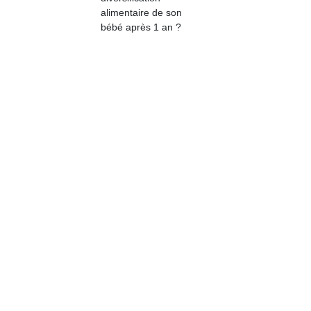
qu
alimentaire de son
so
bébé après 1 an ?
s
c
p
en
Do
me
am
à 
co
…