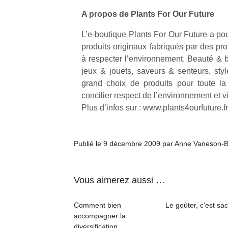
A propos de Plants For Our Future
L’e-boutique Plants For Our Future a pou
produits originaux fabriqués par des pr
à respecter l’environnement. Beauté & b
Un
jeux & jouets, saveurs & senteurs, styl
grand choix de produits pour toute la
concilier respect de l’environnement et 
p
Plus d’infos sur : www.plants4ourfuture.fr
e
u
Publié le 9 décembre 2009 par Anne Vaneson-
Vous aimerez aussi …
cl
Le
Comment bien
Le goûter, c’est sac
pe
accompagner la
qu
diversification