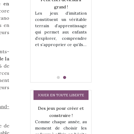
é en
enfants, un
grand !
pour les enfants
core
Les jeux d’imitation
 change des
animal qui chang
rano
constituent un véritable
assiques !
grands classiqu
s en
terrain d’apprentissage
hes quelles
Les peluches q
eurs
qui permet aux enfants
ent, sont des
qu’elles soient, s
d’explorer, comprendre
s pour les
compagnons pou
et s’approprier ce qu’ils…
dou, meilleur
enfants. Doudou, m
nts-
 à câliner,
ami, objet à câ
e la
confident,…
% de
rces
ment
eurs
JOUER EN TOUTE LIBERTE
and-
a trottinette
Des jeux pour créer et
Comment choisir
 : bien plus
construire !
cabanes et des tip
Comme chaque année, au
 jeu !
les enfants ?
e de
moment de choisir les
our la glisse
Quelle que soit l
able