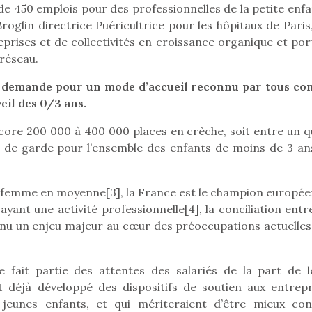
 de 450 emplois pour des professionnelles de la petite enf
organiser une chasse aux
organiser u
Broglin directrice Puéricultrice pour les hôpitaux de Paris
œufs magique…
œufs magiq
prises et de collectivités en croissance organique et por
réseau.
 la demande pour un mode d’accueil reconnu par tous c
veil des 0/3 ans.
core 200 000 à 400 000 places en crèche, soit entre un q
 de garde pour l’ensemble des enfants de moins de 3 an
ar femme en moyenne[3], la France est le champion europée
ayant une activité professionnelle[4], la conciliation entr
venu un enjeu majeur au cœur des préoccupations actuelles
 fait partie des attentes des salariés de la part de l
t déjà développé des dispositifs de soutien aux entrepr
e jeunes enfants, et qui mériteraient d’être mieux con
loutre en peluche
Petit chef deviendra
Une loutre