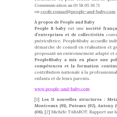
retour des beaux jours,
feux
souvent d’énergie. Varier
Communication au 01 58 05 36 71
c’est l’occasion rêvée
diff
les occupations n’est pas
ou
cecile.roussel@people-and-baby.com
pour les enfants de…
res
.
toujours simple.
d’élo
Conjuguer
À propos de People and Baby
presqu
divertissement, activité
People & baby
est une
société frança
physique ou
apprentissage…
d’entreprises et de collectivités
conve
puéricultrice. People&baby accueille ind
démarche de conseil en réalisation et g
proposant un environnement adapté et en
People&baby a mis en place une pol
compétences et la formation contin
contribution nationale à la professionnal
enfants et de leurs parents.
www.people-and-baby.com
[1]
Les 11 nouvelles structures : Metz
Montceaux (91), Puteaux (92), Antony (
(06).
[2] Michèle TABAROT, Rapport sur le 