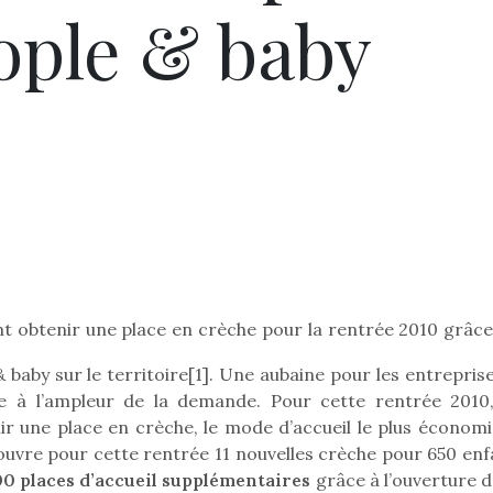
ople & baby
ont obtenir une place en crèche pour la rentrée 2010 grâce
Pâques 2026 : chocolats
Pâques 2026
et idées pour une chasse
et idées po
 baby sur le territoire[1]. Une aubaine pour les entrepris
aux œufs magique en
aux œufs 
e à l’ampleur de la demande. Pour cette rentrée 2010,
famille
fam
ir une place en crèche, le mode d’accueil le plus économi
Chocolats à petits prix,
Chocolats à
ouvre pour cette rentrée 11 nouvelles crèche pour 650 enf
jouets malins et idées
jouets mal
00 places d’accueil supplémentaires
grâce à l’ouverture 
créatives… voici de quoi
créatives… 