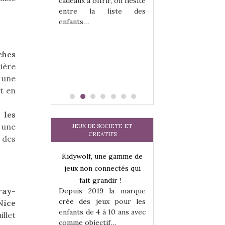
cadeaux à offrir, on hésite
sel, et même
sous laquel
entre la liste des
tits peuvent
matérialise le tipi 
enfants…
 s’y initier.
tissu, plastique…)
te…
petite tente posé
ches
ière
 une
t en
 les
 une
JEUX DE SOCIETE ET
CREATIFS
e des
une gamme de
Kidywolf, une gamme de
Kidywolf, une ga
onnectés qui
jeux non connectés qui
jeux non connecté
randir !
fait grandir !
fait grandir 
ray-
9 la marque
Depuis 2019 la marque
Depuis 2019 la 
eux pour les
crée des jeux pour les
crée des jeux po
Nice
 à 10 ans avec
enfants de 4 à 10 ans avec
enfants de 4 à 10 a
illet
tif…
comme objectif…
comme objectif…