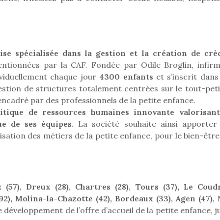
 à des heures
est univer
vacances estivales, le
érentes, des
les plus pe
parc, le jardin, la…
trictions de
commencer à
ignement pendant
La trottinet
e 15 mois,…
ise spécialisée dans la gestion et la création de crè
ntionnées par la CAF. Fondée par Odile Broglin, infirm
ividuellement chaque jour
4300 enfants
et s’inscrit dans
estion de structures totalement centrées sur le tout-peti
cadré par des professionnels de la petite enfance.
itique de ressources humaines innovante valorisant
ue de ses équipes
. La société souhaite ainsi apporter
isation des métiers de la petite enfance, pour le bien-êtr
Kidywolf, une gamme de
Kidywolf, 
jeux non connectés qui
jeux non c
fait grandir !
fait g
 (57), Dreux (28), Chartres (28), Tours (37), Le Coud
Depuis 2019 la marque
Depuis 201
crée des jeux pour les
crée des j
92), Molina-la-Chazotte (42), Bordeaux (33), Agen (47), 
enfants de 4 à 10 ans avec
enfants de 4
développement de l’offre d’accueil de la petite enfance, ju
comme objectif…
comme objec