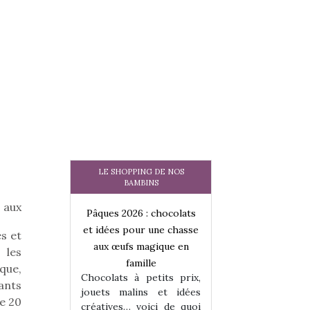
LE SHOPPING DE NOS
BAMBINS
 aux
 : chocolats
Pâques 2026 : chocolats
Pâques 2026 : cho
ur une chasse
et idées pour une chasse
et idées pour une
es et
magique en
aux œufs magique en
aux œufs magiqu
 les
ille
famille
famille
que,
 petits prix,
Chocolats à petits prix,
Chocolats à petit
ants
ins et idées
jouets malins et idées
jouets malins et
de 20
voici de quoi
créatives… voici de quoi
créatives… voici 