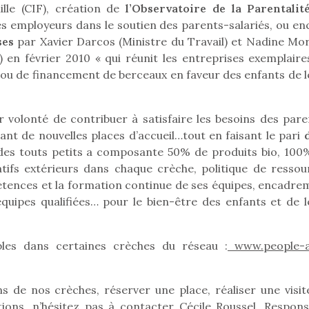
le (CIF), création de
l’Observatoire de la Parentalit
r les enfants, un
grand !
pour les 
es employeurs dans le soutien des parents-salariés, ou en
Les jeux d’imitation
al qui change des
animal qui
ses
par Xavier Darcos (Ministre du Travail) et Nadine Mo
constituent un véritable
ands classiques !
grands cl
) en février 2010 « qui réunit les entreprises exemplaire
terrain d’apprentissage
eluches quelles
Les peluc
 ou de financement de berceaux en faveur des enfants de l
qui permet aux enfants
es soient, sont des
qu’elles soi
d’explorer, comprendre
agnons pour les
compagnon
et s’approprier ce qu’ils…
s. Doudou, meilleur
enfants. Dou
 volonté de contribuer à satisfaire les besoins des pare
objet à câliner,
ami, objet
ant de nouvelles places d’accueil…tout en faisant le pari
d
ent,…
confident,…
des touts petits a composante 50% de produits bio, 100
atifs extérieurs dans chaque crèche, politique de ressou
étences et la formation continue de ses équipes, encadre
ipes qualifiées… pour le bien-être des enfants et de l
bles dans certaines crèches du réseau :
www.people-
 l’aventure était au
T’AS TON NERF ?
Le boom de l
A l’heure du
out du jardin ?
pour enfant
déconfinement, des
trois confinements
qu’un
ns de nos crèches, réserver une place, réaliser une visit
premières grosses
ssifs, des couvre-
L’attrait p
ions, n’hésitez pas à contacter Cécile Roussel, Respons
chaleurs et des futures