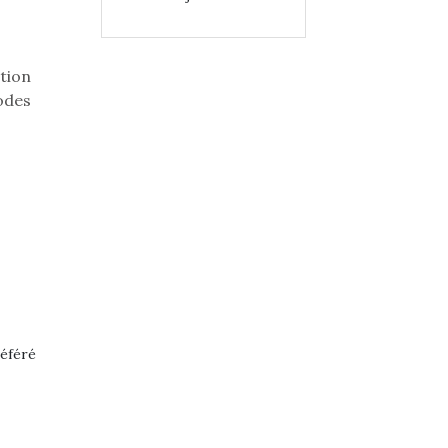
tion
odes
référé