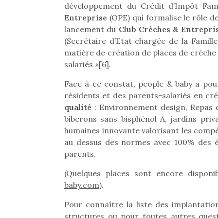
développement du Crédit d’Impôt Famil
pou
Entreprise
(OPE) qui formalise le rôle d
anim
lancement du
Club Crèches & Entrepri
gr
(Secrétaire d’Etat chargée de la Famille
Les p
matière de création de places de crèche
qu’ell
salariés »[6].
comp
enfant
Face à ce constat, people & baby a pour
ami, 
résidents et des parents-salariés en cré
confid
qualité
: Environnement design, Repas 
biberons sans bisphénol A, jardins priv
humaines innovante valorisant les comp
au dessus des normes avec 100% des équ
parents.
(Quelques places sont encore disponi
NextGen, une nouvelle
Des trampolines pour les
Et si
baby.com)
.
trottinette mécanique
grands et les petits !
b
Durant les vacances
Après 
Beeper
Pour connaître la liste des implantatio
estivales et avec le
succe
Les enfants débordent
structures ou pour toutes autres quest