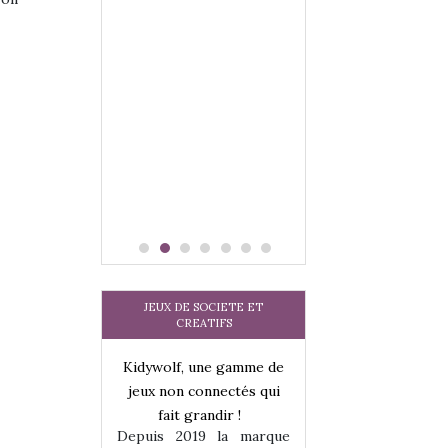
JEUX DE SOCIETE ET
CREATIFS
une gamme de
Kidywolf, une gamme de
Kidywolf, une ga
onnectés qui
jeux non connectés qui
jeux non connecté
randir !
fait grandir !
fait grandir 
9 la marque
Depuis 2019 la marque
Depuis 2019 la 