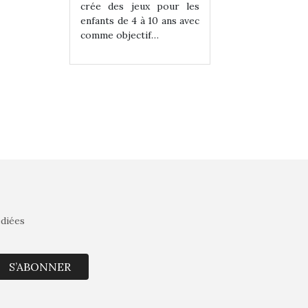
eux pour les
crée des jeux pour les
crée des jeux po
 à 10 ans avec
enfants de 4 à 10 ans avec
enfants de 4 à 10 a
tif…
comme objectif…
comme objectif…
édiées
S’ABONNER