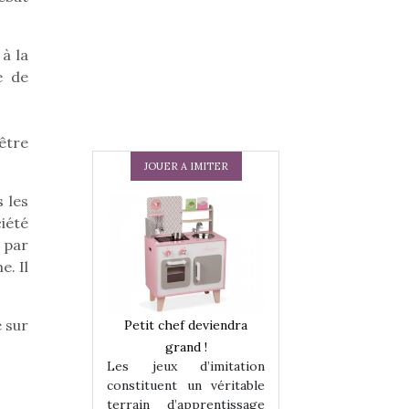
à la
e de
être
JOUER A IMITER
 les
iété
 par
. Il
e sur
 en peluche
Petit chef deviendra
Une loutre en pe
enfants, un
grand !
pour les enfants
Les jeux d’imitation
 change des
animal qui chang
constituent un véritable
assiques !
grands classiqu
terrain d’apprentissage