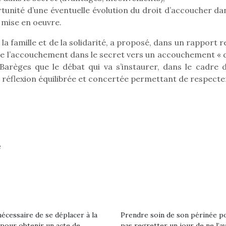
eluches quelles
Les peluc
qui permet aux enfants
unité d’une éventuelle évolution du droit d’accoucher dan
es soient, sont des
qu’elles soi
d’explorer, comprendre
agnons pour les
compagnon
 mise en oeuvre.
et s’approprier ce qu’ils…
s. Doudou, meilleur
enfants. Dou
 famille et de la solidarité, a proposé, dans un rapport r
objet à câliner,
ami, objet
ent,…
confident,…
de l’accouchement dans le secret vers un accouchement « 
e Barèges que le débat qui va s’instaurer, dans le cadre d
e réflexion équilibrée et concertée permettant de respecte
Le boom de l
e
pour enfant
qu’un
L’attrait p
est univer
 l’aventure était au
les plus pe
T’AS TON NERF ?
commencer à
out du jardin ?
A l’heure du
La trottinet
nécessaire de se déplacer à la
Prendre soin de son périnée p
trois confinements
déconfinement, des
 pour obtenir un acte de
pas regretter un jour de ne l’a
ssifs, des couvre-