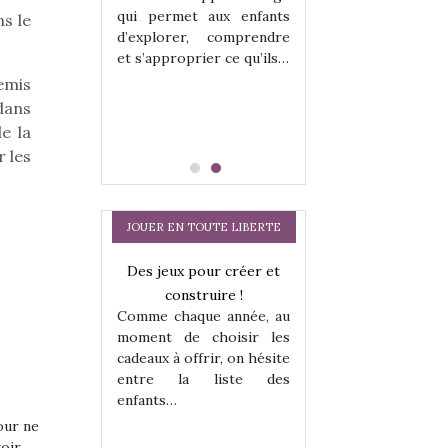
hes quelles
Les peluches q
qui permet aux enfants
s le
ent, sont des
qu’elles soient, s
d’explorer, comprendre
s pour les
compagnons pou
et s’approprier ce qu’ils…
dou, meilleur
enfants. Doudou, m
emis
 à câliner,
ami, objet à câ
confident,…
dans
e la
r les
JOUER EN TOUTE LIBERTE
a trottinette
Des jeux pour créer et
Comment choisir
 : bien plus
construire !
cabanes et des tip
Comme chaque année, au
 jeu !
les enfants ?
moment de choisir les
our la glisse
Quelle que soit l
cadeaux à offrir, on hésite
sel, et même
sous laquel
entre la liste des
tits peuvent
matérialise le tipi 
enfants…
 s’y initier.
tissu, plastique…)
te…
petite tente posé
our ne
voir