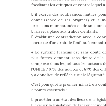
focalisant les critiques et contre lequel a
 il exerce des souffrances inutiles pou
connaissance de ses origines) et la m
pressions momentanées ou de son immat
 laisse la place aux trafics d’enfants,
 établit une contradiction avec la conv
porteuse d’un droit de l’enfant à connaîtr
« Le système français est sans doute dés
plus fortes viennent sans doute de la qu
complexe dans lequel tous les acteurs 
l’UNICEF 67% des adultes et 87% des enfa
y a donc lieu de réfléchir sur la légitimit
C’est pourquoi le premier ministre a confi
Une 
3 points essentiels :
pou
anim
 procéder à un état des lieux de la légis
gr
 évaluer la législation de l’accouchemen