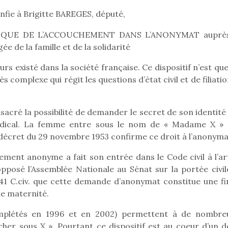
fie à Brigitte BAREGES, député,
IQUE DE L’ACCOUCHEMENT DANS L’ANONYMAT auprè
Pâques 2026 : chocolats
Pâques 2026
 de la famille et de la solidarité
et idées pour une chasse
et idées po
 existé dans la société française. Ce dispositif n’est que
aux œufs magique en
aux œufs 
 complexe qui régit les questions d’état civil et de filiati
famille
fam
Chocolats à petits prix,
Chocolats à
jouets malins et idées
jouets mal
acré la possibilité de demander le secret de son identité 
créatives… voici de quoi
créatives… 
organiser une chasse aux
organiser u
édical. La femme entre sous le nom de « Madame X » 
œufs magique…
œufs magiq
 décret du 29 novembre 1953 confirme ce droit à l’anonyma
hement anonyme a fait son entrée dans le Code civil à l’ar
opposé l’Assemblée Nationale au Sénat sur la portée civil
le 341 C.civ. que cette demande d’anonymat constitue une f
de maternité.
mplétés en 1996 et en 2002) permettent à de nombre
her sous X ». Pourtant ce dispositif est au coeur d’un d