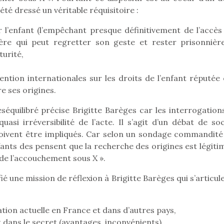
 été dressé un véritable réquisitoire :
r l’enfant (l’empêchant presque définitivement de l’accès 
ère qui peut regretter son geste et rester prisonnièr
urité,
ention internationales sur les droits de l’enfant réputée 
e ses origines.
équilibré précise Brigitte Barèges car les interrogations
asi irréversibilité de l’acte. Il s’agit d’un débat de soc
doivent être impliqués. Car selon un sondage commandité
nts des pensent que la recherche des origines est légitime
é de l’accouchement sous X ».
é une mission de réflexion à Brigitte Barèges qui s’articul
loutre en peluche
Petit chef deviendra
Une loutre
r les enfants, un
grand !
pour les 
Les jeux d’imitation
al qui change des
animal qui
lation actuelle en France et dans d’autres pays,
constituent un véritable
ands classiques !
grands cl
terrain d’apprentissage
t dans le secret (avantages, inconvénients),