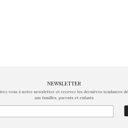
crée des jeux pour les
crée des j
enfants de 4 à 10 ans avec
enfants de 4
comme objectif…
comme objec
NEWSLETTER
ivez vous à notre newsletter et recevez les dernières tendances d
aux familles, parents et enfants