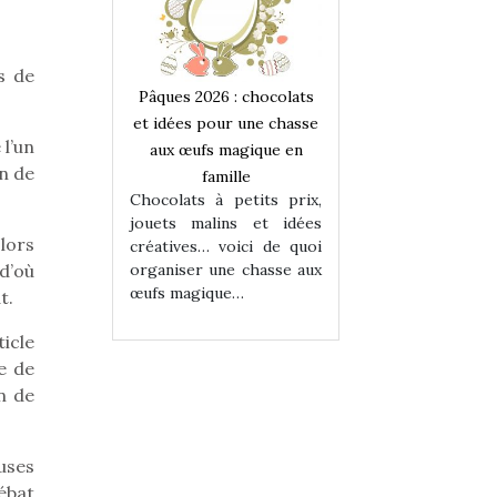
s de
 : chocolats
Pâques 2026 : chocolats
Pâques 2026 : cho
ur une chasse
et idées pour une chasse
et idées pour une
 l’un
magique en
aux œufs magique en
aux œufs magiqu
on de
ille
famille
famille
 petits prix,
Chocolats à petits prix,
Chocolats à petit
ins et idées
jouets malins et idées
jouets malins et
lors
voici de quoi
créatives… voici de quoi
créatives… voici 
ne chasse aux
organiser une chasse aux
organiser une cha
d’où
ue…
œufs magique…
œufs magique…
t.
ticle
e de
in de
uses
ébat