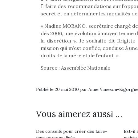
Les p
 faire des recommandations sur l’opport
qu’ell
comp
secret et en déterminer les modalités de
enfant
« Nadine MORANO, secrétaire chargé de la
ami, 
confid
dès 2006, une évolution à moyen terme 
la discrétion ». Je souhaite dit Brigitt
mission qui m’est confiée, conduise à un
droits de la mère et de l’enfant. »
Source : Assemblée Nationale
Publié le 20 mai 2010 par Anne Vaneson-Bigorgn
Vous aimerez aussi …
Et si
b
NextGen, une nouvelle
Des conseils pour créer des faire-
Est-il 
Après 
trottinette mécanique
Des trampolines pour les
part personnalisés
mairie
succe