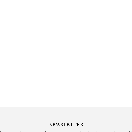
Kidywolf, une gamme de
Kidywolf, 
jeux non connectés qui
jeux non c
fait grandir !
fait g
Depuis 2019 la marque
Depuis 201
crée des jeux pour les
crée des j
enfants de 4 à 10 ans avec
enfants de 4
comme objectif…
comme objec
NEWSLETTER