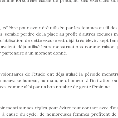
 femme lorsqu’elle essaie de pratiquer des exercices don
eluches quelles
Les peluc
qui permet aux enfants
es soient, sont des
qu’elles soi
d’explorer, comprendre
agnons pour les
compagnon
et s’approprier ce qu’ils…
s. Doudou, meilleur
enfants. Dou
objet à câliner,
ami, objet
», célèbre pour avoir été utilisée par les femmes au fil de
ent,…
confident,…
, semble perdre de la place au profit d’autres excuses m
d’utilisation de cette excuse est déjà très élevé : sept f
s avaient déjà utilisé leurs menstruations comme raison 
eur partenaire à un moment donné.
 volontaires de l’étude ont déjà utilisé la période menstr
a mauvaise humeur, au manque d’humeur, à l’irritation ou 
lisées comme alibi par un bon nombre de gente féminine.
 l’aventure était au
T’AS TON NERF ?
Le boom de l
out du jardin ?
oir menti sur ses règles pour éviter tout contact avec d’a
A l’heure du
pour enfant
trois confinements
s à cause du cycle, de nombreuses femmes profitent de 
déconfinement, des
ssifs, des couvre-