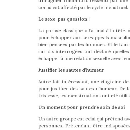
d’imaginer l’inconfort ressenti par une
Les p
qu’ell
corps est affecté par le cycle menstruel.
comp
enfant
Le sexe, pas question !
ami, 
La phrase classique « J’ai mal à la tête. 
confid
pour échapper aux sex-appeals masculins
bien pensées par les hommes. Et le taux 
sur dix interrogées ont déclaré qu’elle
échapper à une relation sexuelle avec l
Justifier les sautes d’humeur
Autre fait intéressant, une vingtaine de
pour justifier des sautes d’humeur. De l
tristesse, les menstruations ont été uti
Un moment pour prendre soin de soi
Et si
b
Un autre groupe est celui qui prétend av
NextGen, une nouvelle
Après 
personnes. Prétendant être indisposée
trottinette mécanique
Des trampolines pour les
succe