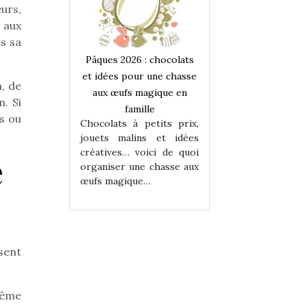
eurs,
 aux
s sa
 : chocolats
Pâques 2026 : chocolats
Pâques 2026 : cho
ur une chasse
et idées pour une chasse
et idées pour une
n, de
magique en
aux œufs magique en
aux œufs magiqu
. Si
ille
famille
famille
as ou
 petits prix,
Chocolats à petits prix,
Chocolats à petit
ins et idées
jouets malins et idées
jouets malins et
voici de quoi
créatives… voici de quoi
créatives… voici 
e
ne chasse aux
organiser une chasse aux
organiser une cha
ue…
œufs magique…
œufs magique…
sent
même