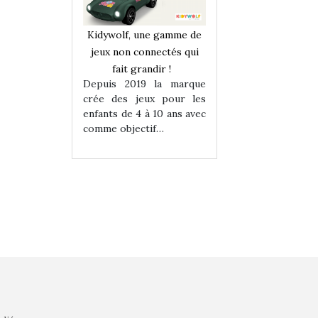
une gamme de
Kidywolf, une gamme de
Kidywolf, une ga
onnectés qui
jeux non connectés qui
jeux non connecté
randir !
fait grandir !
fait grandir 
9 la marque
Depuis 2019 la marque
Depuis 2019 la 
eux pour les
crée des jeux pour les
crée des jeux po
 à 10 ans avec
enfants de 4 à 10 ans avec
enfants de 4 à 10 a
tif…
comme objectif…
comme objectif…