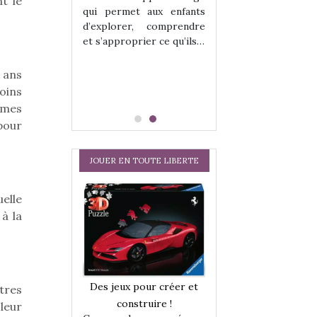
t le
hes quelles
Les peluches q
qui permet aux enfants
ent, sont des
qu’elles soient, s
d’explorer, comprendre
s pour les
compagnons pou
et s’approprier ce qu’ils…
dou, meilleur
enfants. Doudou, m
 à câliner,
ami, objet à câ
s ans
confident,…
oins
emmes
pour
JOUER EN TOUTE LIBERTE
uelle
à la
a trottinette
Comment choisir
Des jeux pour créer et
utres
 : bien plus
cabanes et des tip
construire !
leur