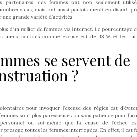
rs partenaires, ces femmes ont non seulement utilisé
breux cas, mais ont aussi parfois menti en disant qu’e
r une grande variété d’activités.
lus d’un millier de femmes via Internet. Le pourcentage e
eurs menstruations comme excuse est de 38 % et les rai
emmes se servent de
nstruation ?
olontaires pour invoquer l’excuse des règles est d’éviter
loutre en peluche
Petit chef deviendra
Une loutre
 femmes sont plus paresseuses ou sans patience pour faire
r les enfants, un
grand !
pour les 
e personnel ou soi-même que la cause de l’échec es
Les jeux d’imitation
al qui change des
animal qui
constituent un véritable
r presque toutes les femmes interrogées. En effet, il est f
ands classiques !
grands cl
terrain d’apprentissage