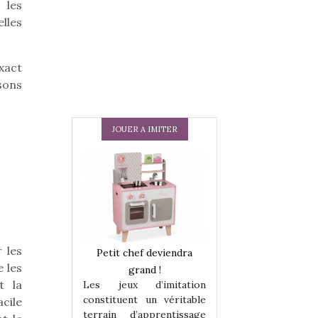
 les
lles
xact
sons
JOUER A IMITER
 les
 en peluche
Petit chef deviendra
Une loutre en pe
 les
enfants, un
grand !
pour les enfants
t la
Les jeux d’imitation
 change des
animal qui chang
constituent un véritable
acile
assiques !
grands classiqu
terrain d’apprentissage