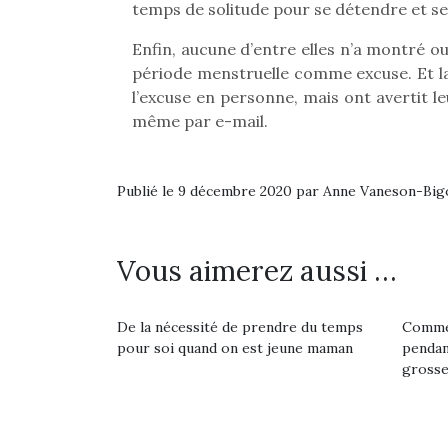
temps de solitude pour se détendre et se 
Beeper
grands et les petits !
feux
Les enfants débordent
Durant les vacances
diff
Enfin, aucune d’entre elles n’a montré o
souvent d’énergie. Varier
estivales et avec le
res
période menstruelle comme excuse. Et la
les occupations n’est pas
retour des beaux jours,
d’élo
l’excuse en personne, mais ont avertit 
toujours simple.
c’est l’occasion rêvée
presqu
même par e-mail.
Conjuguer
pour les enfants de…
divertissement, activité
physique ou
apprentissage…
Publié le 9 décembre 2020 par Anne Vaneson-Bi
Vous aimerez aussi …
De la nécessité de prendre du temps
Commen
pour soi quand on est jeune maman
pendan
grosse