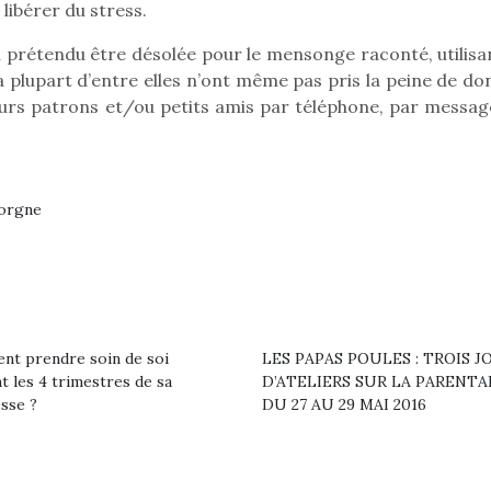
qu’un
libérer du stress.
premières grosses
 à des heures
L’attrait p
chaleurs et des futures
érentes, des
est univer
u prétendu être désolée pour le mensonge raconté, utilisan
vacances estivales, le
trictions de
les plus pe
 plupart d’entre elles n’ont même pas pris la peine de do
parc, le jardin, la…
ignement pendant
commencer à
leurs patrons et/ou petits amis par téléphone, par messag
e 15 mois,…
La trottinet
gorgne
t prendre soin de soi
LES PAPAS POULES : TROIS J
t les 4 trimestres de sa
D’ATELIERS SUR LA PARENTA
sse ?
DU 27 AU 29 MAI 2016