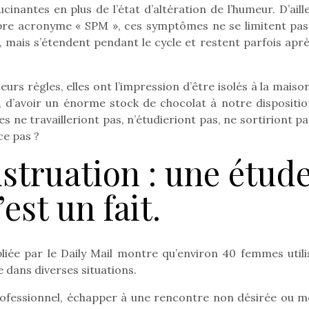
inantes en plus de l’état d’altération de l’humeur. D’aill
lèbre acronyme « SPM », ces symptômes ne se limitent pas
 mais s’étendent pendant le cycle et restent parfois aprè
Pâques 2026 : chocolats
Pâques 2026
et idées pour une chasse
et idées po
urs règles, elles ont l’impression d’être isolés à la maiso
aux œufs magique en
aux œufs 
, d’avoir un énorme stock de chocolat à notre disposition
famille
fam
les ne travailleriont pas, n’étudieriont pas, ne sortiriont p
Chocolats à petits prix,
Chocolats à
ce pas ?
jouets malins et idées
jouets mal
créatives… voici de quoi
créatives… 
struation : une étud
organiser une chasse aux
organiser u
œufs magique…
œufs magiq
est un fait.
iée par le Daily Mail montre qu’environ 40 femmes utili
dans diverses situations.
rofessionnel, échapper à une rencontre non désirée ou 