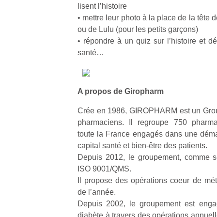
lisent l’histoire
• mettre leur photo à la place de la tête de 
ou de Lulu (pour les petits garçons)
• répondre à un quiz sur l’histoire et d
santé…
Un
A propos de Giropharm
p
Crée en 1986, GIROPHARM est un Groupe
e
pharmaciens. Il regroupe 750 pharm
u
toute la France engagés dans une déma
capital santé et bien-être des patients.
Depuis 2012, le groupement, comme ses
ISO 9001/QMS.
Il propose des opérations coeur de méti
cl
Le
de l’année.
pe
Depuis 2002, le groupement est engag
qu
diabète à travers des opérations annuell