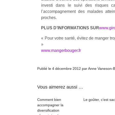
qu
investi dans le suivi des risques ca
so
l’accompagnement des malades attein
s
proches.
c
p
PLUS D’INFORMATIONS SUR
www.giro
en
Do
« Pour votre santé, évitez de manger trop
me
»
am
www.mangerbouger.fr
à 
co
…
Publié le 4 décembre 2012 par Anne Vaneson-
Vous aimerez aussi …
Comment bien
Le goûter, c’est sac
accompagner la
diversification