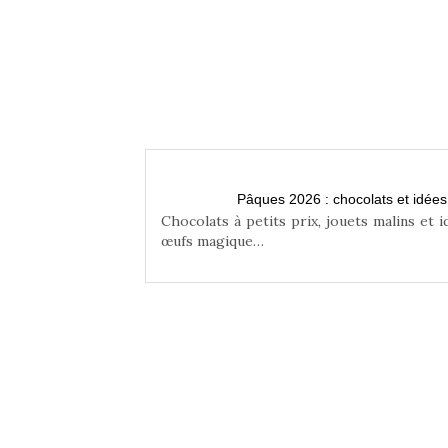
n famille
Pâques 2026 : chocolats et idée
niser une chasse aux
Chocolats à petits prix, jouets malins et 
œufs magique…