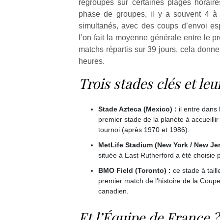
regroupés sur certaines plages horaire
qu
phase de groupes, il y a souvent 4 à 
so
s
simultanés, avec des coups d’envoi es
c
l’on fait la moyenne générale entre le p
p
matchs répartis sur 39 jours, cela donne
en
heures.
Do
me
Trois stades clés et le
am
à 
co
Stade Azteca (Mexico) :
il entre dans 
…
premier stade de la planète à accueillir 
tournoi (après 1970 et 1986).
MetLife Stadium (New York / New Jer
située à East Rutherford a été choisie p
BMO Field (Toronto) :
ce stade à taill
premier match de l’histoire de la Coup
canadien.
Et l’Équipe de France ?
NextGen,
Des