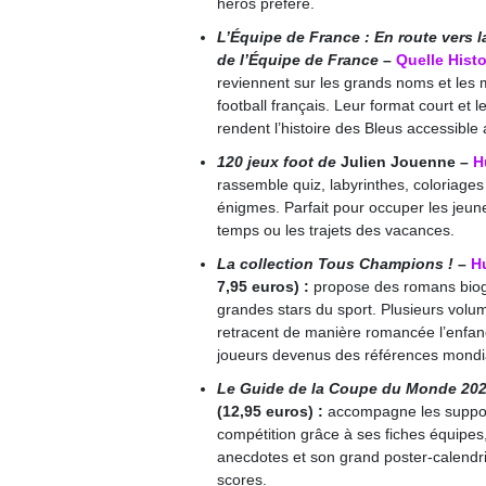
héros préféré.
L’Équipe de France : En route vers l
de l’Équipe de France
–
Quelle Histo
reviennent sur les grands noms et le
football français. Leur format court et l
rendent l’histoire des Bleus accessible
120 jeux foot de
Julien Jouenne
–
H
rassemble quiz, labyrinthes, coloriage
énigmes. Parfait pour occuper les jeun
temps ou les trajets des vacances.
La collection Tous Champions !
–
H
7,95 euros) :
propose des romans biog
grandes stars du sport. Plusieurs volu
retracent de manière romancée l’enfanc
joueurs devenus des références mondi
Le Guide de la Coupe du Monde 20
(12,95 euros) :
accompagne les support
compétition grâce à ses fiches équipes,
anecdotes et son grand poster-calendri
scores.