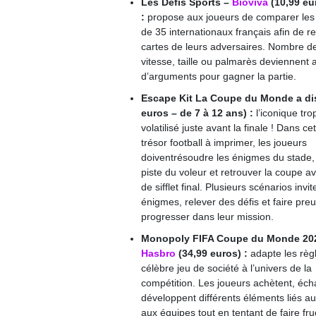
Les Défis Sports –
Bioviva
(10,99 eu
:
propose aux joueurs de comparer les 
de 35 internationaux français afin de r
cartes de leurs adversaires. Nombre de
vitesse, taille ou palmarès deviennent 
d’arguments pour gagner la partie.
Escape Kit La Coupe du Monde a di
euros – de 7
à 12 ans) :
l’iconique tro
volatilisé
juste avant la finale ! Dans ce
trésor football à imprimer, les joueurs
doiventrésoudre les énigmes du stade, 
piste du voleur et retrouver la coupe a
de sifflet final.
Plusieurs scénarios invit
énigmes, relever des défis et faire pre
progresser dans leur mission.
Monopoly FIFA Coupe du Monde 20
Hasbro
(34,99 euros) :
adapte les règ
célèbre jeu de société à l’univers de la
compétition. Les joueurs achètent, éch
développent différents éléments liés au
aux équipes tout en tentant de faire fruc