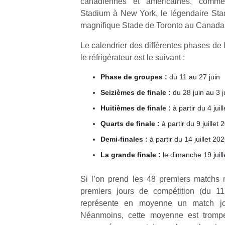
canadiennes et américaines, comme
Stadium à New York, le légendaire Sta
magnifique Stade de Toronto au Canada
Le calendrier des différentes phases de l
le réfrigérateur est le suivant :
Un
Phase de groupes :
du 11 au 27 juin
Seizièmes de finale :
du 28 juin au 3 ju
p
Huitièmes de finale :
à partir du 4 juil
e
Quarts de finale :
à partir du 9 juillet 
u
Demi-finales :
à partir du 14 juillet 20
La grande finale :
le dimanche 19 juil
Si l’on prend les 48 premiers matchs r
cl
premiers jours de compétition (du 11
Le
représente en moyenne un match jo
pe
Néanmoins, cette moyenne est tromp
qu