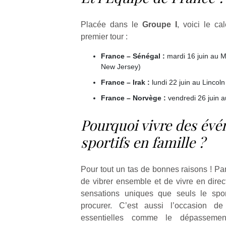
une
trampolines
l’
nouvelle
pour les
Placée dans le
Groupe I
, voici le ca
trottinette
grands et
premier tour :
mécanique
les petits !
Durant les
Ap
Beeper
France – Sénégal :
mardi 16 juin au M
vacances
co
Les
New Jersey)
estivales
su
enfants
France – Irak :
lundi 22 juin au Lincoln
et avec le
de
débordent
retour des
co
souvent
France – Norvège :
vendredi 26 juin a
beaux
fe
d’énergie.
jours, c’est
he
Varier les
Pourquoi vivre des év
l’occasion
di
occupations
sportifs en famille ?
rêvée
de
n’est pas
pour les
re
toujours
enfants
de
simple.
Pour tout un tas de bonnes raisons ! P
de…
d’
Conjuguer
pe
de vibrer ensemble et de vivre en direct
divertissement,
pr
activité
sensations uniques que seuls le spor
15
physique
procurer. C’est aussi l’occasion de
ou
essentielles comme le dépassement
apprentissage…