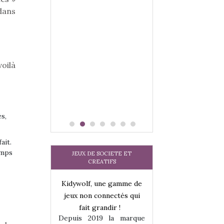
dans
voilà
s,
ait.
emps
JEUX DE SOCIETE ET
CREATIFS
une gamme de
Kidywolf, une gamme de
Kidywolf, une ga
onnectés qui
jeux non connectés qui
jeux non connecté
randir !
fait grandir !
fait grandir 
9 la marque
Depuis 2019 la marque
Depuis 2019 la 