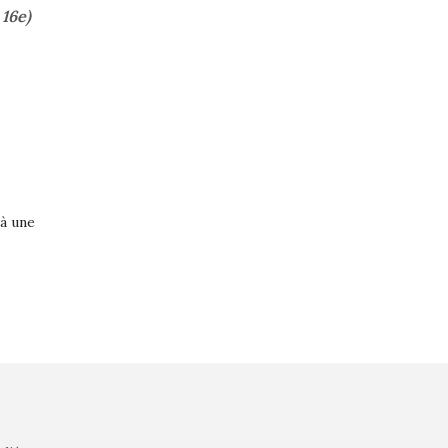
 16e)
 à une