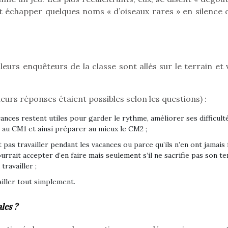
nt échapper quelques noms « d’oiseaux rares » en silence 
eurs enquêteurs de la classe sont allés sur le terrain et 
ieurs réponses étaient possibles selon les questions) :
cances restent utiles pour garder le rythme, améliorer ses difficulté
s au CM1 et ainsi préparer au mieux le CM2 ;
 pas travailler pendant les vacances ou parce qu’ils n’en ont jamais f
urrait accepter d’en faire mais seulement s’il ne sacrifie pas son t
travailler ;
iller tout simplement.
Kidywolf, une gamme de
Kidywolf, 
jeux non connectés qui
jeux non c
les ?
fait grandir !
fait g
Depuis 2019 la marque
Depuis 201