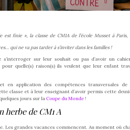
 est finie », la classe de CM1A de l’école Musset à Paris, 
… qui ne va pas tarder à s’inviter dans les familles !
s’interroger sur leur souhait ou pas d’avoir un cahie
pour quelle(s) raison(s) ils veulent que leur enfant trava
met en application des compétences transversales de 
te classe et à leur enseignant d’avoir permis cette deux
a quelques jours sur la
Coupe du Monde
!
loutre en peluche
Petit chef deviendra
Une loutre
en herbe de CM1 A
r les enfants, un
grand !
pour les 
Les jeux d’imitation
al qui change des
animal qui
constituent un véritable
ands classiques !
grands cl
mine. Les grandes vacances commencent. Au moment où ch
terrain d’apprentissage