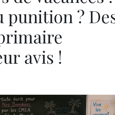
u punition ? De
 primaire
ur avis !