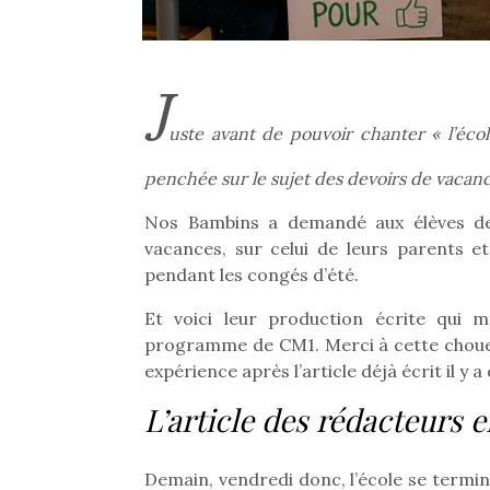
J
uste avant de pouvoir chanter « l’école
penchée sur le sujet des devoirs de vacances
Nos Bambins a demandé aux élèves de 
vacances, sur celui de leurs parents et 
pendant les congés d’été.
Et voici leur production écrite qui 
programme de CM1. Merci à cette chouet
expérience après l’article déjà écrit il y 
Une 
L’article des rédacteurs 
pou
anim
gr
Demain, vendredi donc, l’école se ter