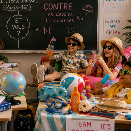
Pâques 2026 : chocolats
Pâques 2026
et idées pour une chasse
et idées po
aux œufs magique en
aux œufs 
famille
fam
Chocolats à petits prix,
Chocolats à
jouets malins et idées
jouets mal
créatives… voici de quoi
créatives… 
organiser une chasse aux
organiser u
œufs magique…
œufs magiq