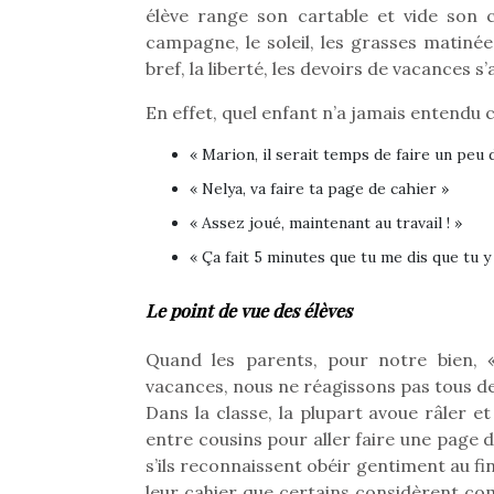
Les p
élève range son cartable et vide son c
qu’ell
campagne, le soleil, les grasses matinées
comp
bref, la liberté, les devoirs de vacances 
enfant
ami, 
En effet, quel enfant n’a jamais entendu
confid
« Marion, il serait temps de faire un peu de
« Nelya, va faire ta page de cahier »
« Assez joué, maintenant au travail ! »
« Ça fait 5 minutes que tu me dis que tu y
Et si
Le point de vue des élèves
b
Après 
Quand les parents, pour notre bien, 
succe
vacances, nous ne réagissons pas tous d
feux
Dans la classe, la plupart avoue râler e
diff
entre cousins pour aller faire une page 
res
NextGen, une nouvelle
d’élo
s’ils reconnaissent obéir gentiment au fin
presqu
trottinette mécanique
Des trampolines pour les
leur cahier que certains considèrent com