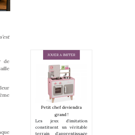
s’est
JOUER A IMITER
r de
ille
leur
ième
 en peluche
Petit chef deviendra
Une loutre en pe
enfants, un
grand !
pour les enfants
Les jeux d’imitation
 change des
animal qui chang
constituent un véritable
assiques !
grands classiqu
aque
terrain d’apprentissage