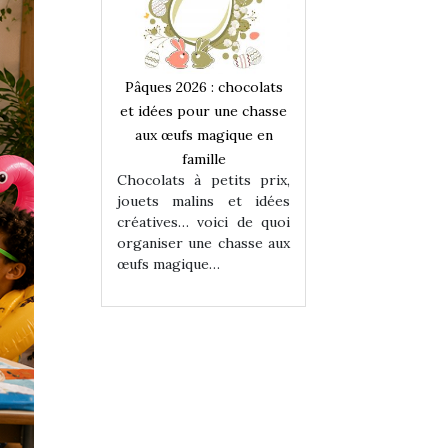
 : chocolats
Pâques 2026 : chocolats
Pâques 2026 : cho
ur une chasse
et idées pour une chasse
et idées pour une
magique en
aux œufs magique en
aux œufs magiqu
ille
famille
famille
 petits prix,
Chocolats à petits prix,
Chocolats à petit
ins et idées
jouets malins et idées
jouets malins et
voici de quoi
créatives… voici de quoi
créatives… voici 
ne chasse aux
organiser une chasse aux
organiser une cha
ue…
œufs magique…
œufs magique…