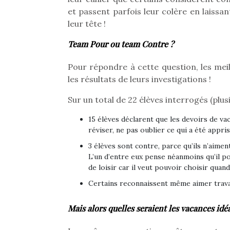
Beeper
grands et les petits !
et passent parfois leur colère en laissa
Les enfants débordent
Durant les vacances
leur tête !
souvent d’énergie. Varier
estivales et avec le
les occupations n’est pas
retour des beaux jours,
Team Pour ou team Contre ?
toujours simple.
c’est l’occasion rêvée
Conjuguer
pour les enfants de…
Pour répondre à cette question, les meill
divertissement, activité
les résultats de leurs investigations !
physique ou
apprentissage…
Sur un total de 22 élèves interrogés (plus
15 élèves déclarent que les devoirs de va
réviser, ne pas oublier ce qui a été appri
3 élèves sont contre, parce qu’ils n’aiment
L’un d’entre eux pense néanmoins qu’il po
de loisir car il veut pouvoir choisir quand 
Certains reconnaissent même aimer trava
Mais alors quelles seraient les vacances idéa