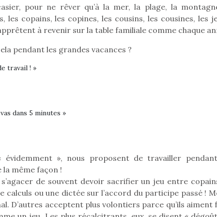
eluches quelles
Les peluc
asier, pour ne rêver qu’à la mer, la plage, la montagne
qui permet aux enfants
es soient, sont des
qu’elles soi
d’explorer, comprendre
, les copains, les copines, les cousins, les cousines, les 
agnons pour les
compagnon
et s’approprier ce qu’ils…
s’apprêtent à revenir sur la table familiale comme chaque a
s. Doudou, meilleur
enfants. Dou
objet à câliner,
ami, objet
 cela pendant les grandes vacances ?
ent,…
confident,…
 travail ! »
 vas dans 5 minutes »
 l’aventure était au
T’AS TON NERF ?
Le boom de l
A l’heure du
out du jardin ?
pour enfant
déconfinement, des
trois confinements
qu’un
« évidemment », nous proposent de travailler pendant
premières grosses
ssifs, des couvre-
L’attrait p
e la même façon !
chaleurs et des futures
 à des heures
est univer
t s’agacer de souvent devoir sacrifier un jeu entre copain
vacances estivales, le
érentes, des
les plus pe
parc, le jardin, la…
de calculs ou une dictée sur l’accord du participe passé !
trictions de
commencer à
ignement pendant
al. D’autres acceptent plus volontiers parce qu’ils aiment 
La trottinet
e 15 mois,…
me un jeu. Les plus récalcitrants, eux, se disent « dégoût