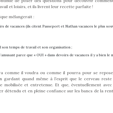
ntinué de poser des questions pour découvrir comment
crée des jeux pour les
crée des j
l et loisirs, et ils livrent leur recette parfaite !
enfants de 4 à 10 ans avec
enfants de 4
comme objectif…
comme objec
ique mélangerait :
rs de vacances (ils citent Passeport et Nathan vacances le plus sou
ul son temps de travail et son organisation ;
s’amusant parce que « OUI » dans devoirs de vacances il y a bien le 
a comme il voudra ou comme il pourra pour se repose
en gardant quand même à l’esprit que le cerveau reste
re mobilisée et entretenue. Et que, éventuellement avec
ver détendu et en pleine confiance sur les bancs de la ren