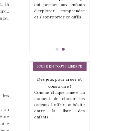
hes quelles
Les peluches q
, la
qui permet aux enfants
ent, sont des
qu’elles soient, s
d’explorer, comprendre
jeux…
s pour les
compagnons pou
et s’approprier ce qu’ils…
nnée.
dou, meilleur
enfants. Doudou, m
 à câliner,
ami, objet à câ
confident,…
JOUER EN TOUTE LIBERTE
a trottinette
Des jeux pour créer et
Comment choisir
 : bien plus
construire !
cabanes et des tip
Comme chaque année, au
 jeu !
les enfants ?
 les
moment de choisir les
our la glisse
Quelle que soit l
cadeaux à offrir, on hésite
sel, et même
sous laquel
s ou
entre la liste des
tits peuvent
matérialise le tipi 
 Même
enfants…
 s’y initier.
tissu, plastique…)
faire
te…
petite tente posé
és »