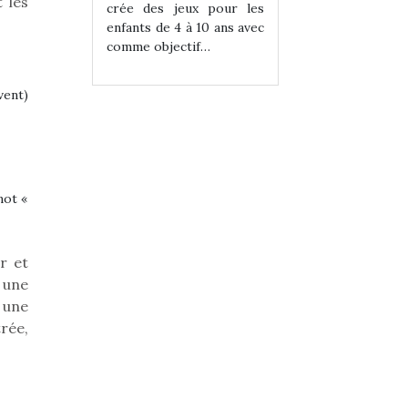
 les
eux pour les
crée des jeux pour les
crée des jeux po
 à 10 ans avec
enfants de 4 à 10 ans avec
enfants de 4 à 10 a
tif…
comme objectif…
comme objectif…
vent)
mot «
r et
 une
 une
trée,