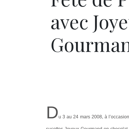
avec Joy
Gourma
D
u 3 au 24 mars 2008, à l’occasion
sucettes Joyeux Gourmand en chocolat au