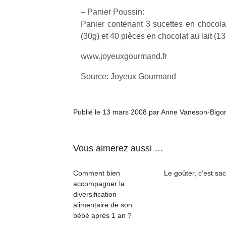
– Panier Poussin:
Panier contenant 3 sucettes en chocol
(30g) et 40 pièces en chocolat au lait (13
www.joyeuxgourmand.fr
Un
Source: Joyeux Gourmand
p
Publié le 13 mars 2008 par Anne Vaneson-Bigo
e
u
Vous aimerez aussi …
Comment bien
Le goûter, c’est sac
accompagner la
cl
diversification
Le
alimentaire de son
pe
bébé après 1 an ?
qu