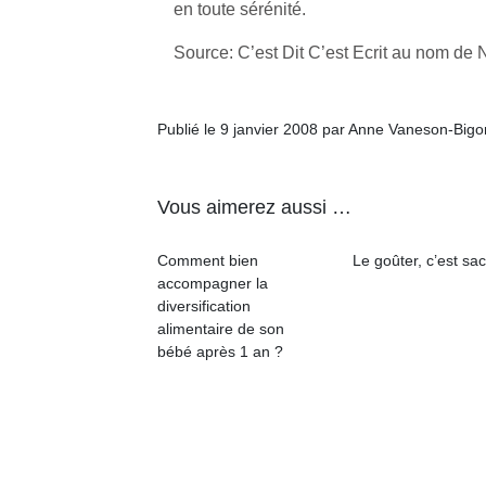
en toute sérénité.
qu
so
Source: C’est Dit C’est Ecrit au nom de 
s
c
p
en
Publié le 9 janvier 2008 par Anne Vaneson-Big
Do
me
am
Vous aimerez aussi …
à 
co
Comment bien
Le goûter, c’est sac
…
accompagner la
diversification
alimentaire de son
bébé après 1 an ?