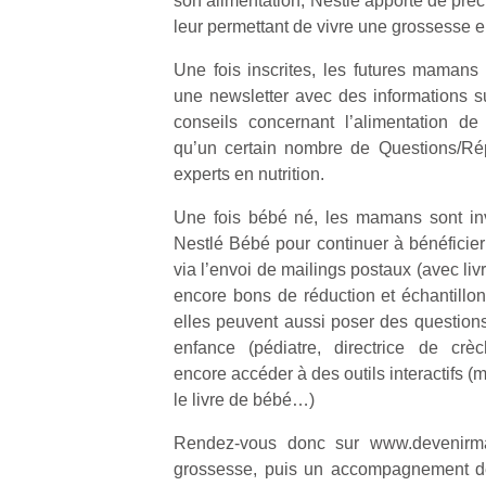
son alimentation, Nestlé apporte de pré
leur permettant de vivre une grossesse en
Une fois inscrites, les futures maman
une newsletter avec des informations su
conseils concernant l’alimentation de
Un
qu’un certain nombre de Questions/Ré
experts en nutrition.
Une fois bébé né, les mamans sont inv
p
Nestlé Bébé pour continuer à bénéficier 
e
via l’envoi de mailings postaux (avec livr
u
encore bons de réduction et échantillon
elles peuvent aussi poser des questions
enfance (pédiatre, directrice de crè
encore accéder à des outils interactifs (
le livre de bébé…)
cl
Le
Rendez-vous donc sur www.devenirma
pe
grossesse, puis un accompagnement d
qu