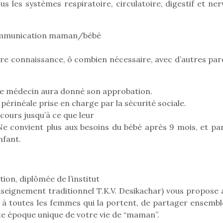
 les systèmes respiratoire, circulatoire, digestif et ner
communication maman/bébé
faire connaissance, ô combien nécessaire, avec d’autres pa
re médecin aura donné son approbation.
périnéale prise en charge par la sécurité sociale.
cours jusqu’à ce que leur
convient plus aux besoins du bébé après 9 mois, et par
nfant.
ion, diplômée de l’institut
Kidywolf, une gamme de
Kidywolf, 
nseignement traditionnel T.K.V. Desikachar) vous propose 
jeux non connectés qui
jeux non c
 et à toutes les femmes qui la portent, de partager ensemb
fait grandir !
fait g
te époque unique de votre vie de “maman”.
Depuis 2019 la marque
Depuis 201