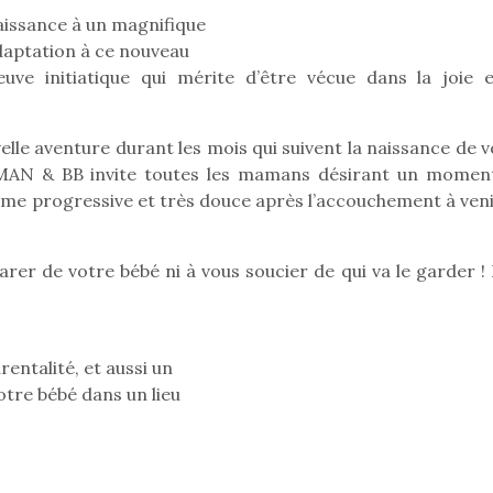
aissance à un magnifique
adaptation à ce nouveau
uve initiatique qui mérite d’être vécue dans la joie e
le aventure durant les mois qui suivent la naissance de v
AMAN & BB invite toutes les mamans désirant un momen
rme progressive et très douce après l’accouchement à veni
rer de votre bébé ni à vous soucier de qui va le garder ! 
ntalité, et aussi un
loutre en peluche
Petit chef deviendra
Une loutre
tre bébé dans un lieu
r les enfants, un
grand !
pour les 
Les jeux d’imitation
al qui change des
animal qui
constituent un véritable
ands classiques !
grands cl
terrain d’apprentissage