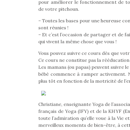
pour améliorer le fonctionnement de tous
Beeper
grands et les petits !
de votre pitchoun.
Les enfants débordent
Durant les vacances
souvent d’énergie. Varier
estivales et avec le
– Toutes les bases pour une heureuse 
les occupations n’est pas
retour des beaux jours,
sont réunies !
toujours simple.
c’est l’occasion rêvée
– Et c’est l’occasion de partager et de 
Conjuguer
pour les enfants de…
qui vivent la même chose que vous !
divertissement, activité
physique ou
Vous pouvez suivre ce cours dès que vot
apprentissage…
Ce cours ne constitue pas la rééducation 
Les mamans (ou papas) peuvent suivre le 
bébé commence à ramper activement. Ne 
plus tôt en fonction de la motricité de l’e
Christiane, enseignante Yoga de l’associat
français de Yoga (IFY) et de la KHYF (E
toute l’admiration qu’elle voue à la Vie
merveilleux moments de bien-être, à cet