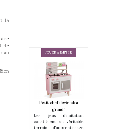
t la
otre
t de
r au
JOUER A IMITER
Bien
 en peluche
Petit chef deviendra
Une loutre en pe
enfants, un
grand !
pour les enfants
Les jeux d’imitation
 change des
animal qui chang
constituent un véritable
assiques !
grands classiqu
terrain d’apprentissage