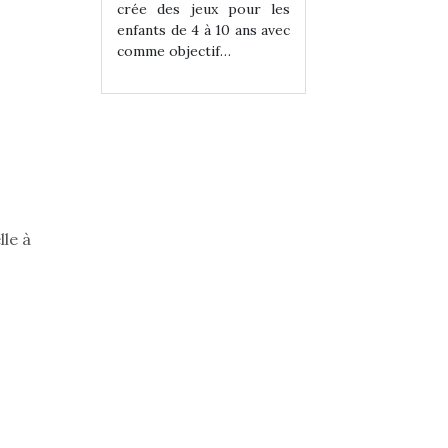
eux pour les
crée des jeux pour les
crée des jeux po
 à 10 ans avec
enfants de 4 à 10 ans avec
enfants de 4 à 10 a
tif…
comme objectif…
comme objectif…
lle à