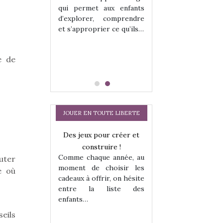
hes quelles
Les peluches q
qui permet aux enfants
ent, sont des
qu’elles soient, s
d’explorer, comprendre
s pour les
compagnons pou
et s’approprier ce qu’ils…
dou, meilleur
enfants. Doudou, m
 à câliner,
ami, objet à câ
confident,…
e de
JOUER EN TOUTE LIBERTE
a trottinette
Des jeux pour créer et
 : bien plus
construire !
Comme chaque année, au
uter
 jeu !
moment de choisir les
our la glisse
e où
cadeaux à offrir, on hésite
sel, et même
entre la liste des
tits peuvent
enfants…
Comment choisir
 s’y initier.
te…
cabanes et des tip
seils