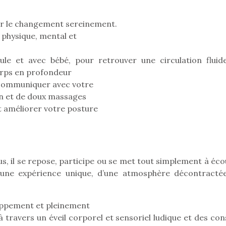
eluches quelles
Les peluc
qui permet aux enfants
es soient, sont des
qu’elles soi
d’explorer, comprendre
agnons pour les
compagnon
llir le changement sereinement.
et s’approprier ce qu’ils…
s. Doudou, meilleur
enfants. Dou
 physique, mental et
objet à câliner,
ami, objet
ent,…
confident,…
ule et avec bébé, pour retrouver une circulation fluid
corps en profondeur
t communiquer avec votre
ion et de doux massages
t améliorer votre posture
 l’aventure était au
T’AS TON NERF ?
Le boom de l
A l’heure du
out du jardin ?
pour enfant
déconfinement, des
trois confinements
s, il se repose, participe ou se met tout simplement à éco
qu’un
premières grosses
ssifs, des couvre-
L’attrait p
 d’une expérience unique, d’une atmosphère décontracté
chaleurs et des futures
 à des heures
est univer
vacances estivales, le
érentes, des
les plus pe
parc, le jardin, la…
trictions de
commencer à
oppement et pleinement
ignement pendant
La trottinet
à travers un éveil corporel et sensoriel ludique et des con
e 15 mois,…