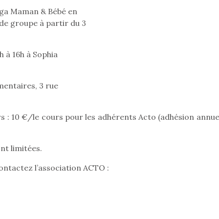
crée des jeux pour les
crée des j
 yoga Maman & Bébé en
enfants de 4 à 10 ans avec
enfants de 4
de groupe à partir du 3
comme objectif…
comme objec
5h à 16h à Sophia
entaires, 3 rue
rs : 10 €/le cours pour les adhérents Acto (adhésion annue
nt limitées.
 contactez l’association ACTO :