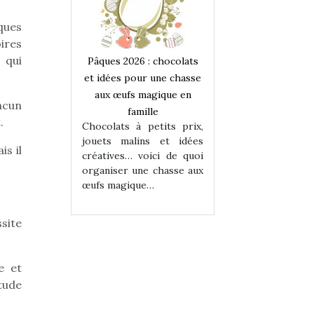
ques
ires
 qui
 : chocolats
Pâques 2026 : chocolats
Pâques 2026 : cho
ur une chasse
et idées pour une chasse
et idées pour une
magique en
aux œufs magique en
aux œufs magiqu
acun
ille
famille
famille
.
 petits prix,
Chocolats à petits prix,
Chocolats à petit
ins et idées
jouets malins et idées
jouets malins et
is il
voici de quoi
créatives… voici de quoi
créatives… voici 
ne chasse aux
organiser une chasse aux
organiser une cha
ue…
œufs magique…
œufs magique…
ssite
e et
tude