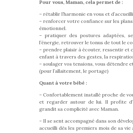
Les p
Pour vous, Maman, cela permet de :
qu’ell
comp
– rétablir l’harmonie en vous et d’accuei
enfant
– renforcer votre confiance sur les plans
ami, 
émotionnel.
confid
– pratiquer des postures adaptées, se
l’énergie, retrouver le tonus de tout le 
– prendre plaisir à écouter, ressentir e
enfant à travers des gestes, la respirat
– soulager vos tensions, vous détendre e
(pour l’allaitement, le portage)
Et si
Quant à votre bébé :
b
Après 
– Confortablement installé proche de vou
succe
et regarder autour de lui. Il profite
feux
grandit sa complicité avec Maman.
diff
res
– Il se sent accompagné dans son dével
NextGen, une nouvelle
d’élo
accueilli dès les premiers mois de sa vie 
presqu
trottinette mécanique
Des trampolines pour les