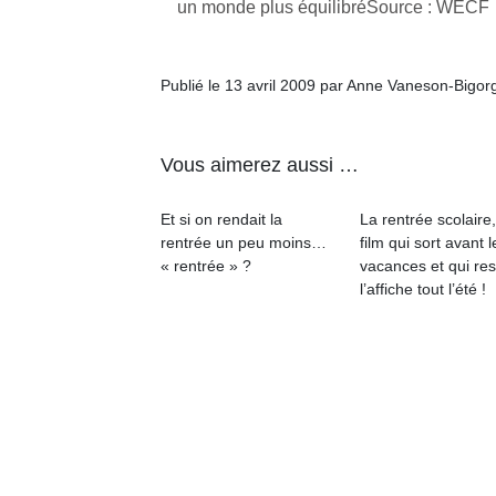
un monde plus équilibréSource : WECF
qu
so
s
c
Publié le 13 avril 2009 par Anne Vaneson-Bigor
p
en
Do
Vous aimerez aussi …
me
am
Et si on rendait la
La rentrée scolaire
à 
rentrée un peu moins…
film qui sort avant l
co
« rentrée » ?
vacances et qui res
…
l’affiche tout l’été !