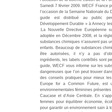
Samedi 7 février 2009. WECF France pub
l’occasion de la Semaine Nationale du
guide est distribué au public p
Développement Durable » à Annecy les 
:La Nouvelle Directive Européenne su
Un
adoptée en Décembre 2008, et la régl
substances chimiques n’assurent pas une
enfants. Beaucoup de substances chimi
p
être autorisées, il n’y a pas d’obl
e
ingrédients, les labels contrôlés sont 
u
guide, WECF vous informe sur les subs
dangereuses que l’on peut trouver dans
des conseils pratiques pour mieux le
Europe for a Common Future, est un
environnementales féminines présentes
cl
Caucase et d’Asie Centrale. En s’appu
Le
femmes pour équilibrer économie, éco
pe
pour garantir un environnement sain à
qu