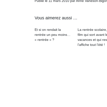
Publié le 11 mars 2010 par Anne Vaneson-Bigo
Vous aimerez aussi …
Et si on rendait la
La rentrée scolaire
Un
rentrée un peu moins…
film qui sort avant l
« rentrée » ?
vacances et qui res
l’affiche tout l’été !
p
e
u
cl
Le
pe
qu