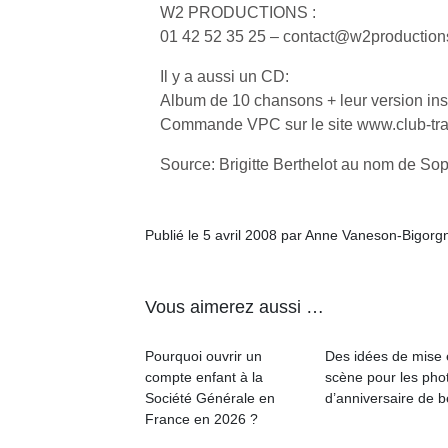
W2 PRODUCTIONS :
01 42 52 35 25 – contact@w2production
NextGen,
l’
Des
une
Il y a aussi un CD:
trampolines
nouvelle
Album de 10 chansons + leur version in
pour les
trottinette
Commande VPC sur le site www.club-tra
grands et
mécanique
Ap
les petits !
Source: Brigitte Berthelot au nom de Sop
Beeper
co
Durant les
Les
su
vacances
enfants
de
estivales
débordent
co
Publié le 5 avril 2008 par Anne Vaneson-Bigorg
et avec le
souvent
fe
retour des
d’énergie.
he
beaux
Varier les
di
jours, c’est
Vous aimerez aussi …
occupations
de
l’occasion
n’est pas
re
rêvée
Pourquoi ouvrir un
Des idées de mise
toujours
de
pour les
compte enfant à la
scène pour les pho
simple.
d’
enfants
Société Générale en
d’anniversaire de 
Conjuguer
pe
de…
France en 2026 ?
divertissement,
pr
activité
15