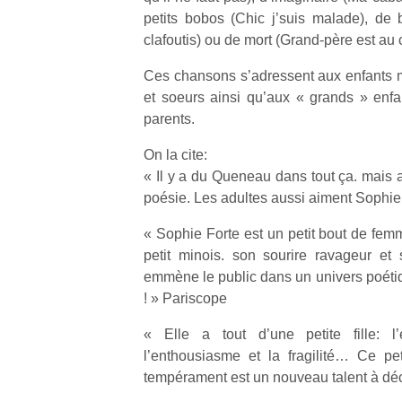
petits bobos (Chic j’suis malade), de
clafoutis) ou de mort (Grand-père est au 
Ces chansons s’adressent aux enfants m
et soeurs ainsi qu’aux « grands » enfan
parents.
Un
On la cite:
« Il y a du Queneau dans tout ça. mais a
p
poésie. Les adultes aussi aiment Sophi
e
u
« Sophie Forte est un petit bout de fem
petit minois. son sourire ravageur et s
emmène le public dans un univers poétiqu
! » Pariscope
« Elle a tout d’une petite fille: l’e
cl
Le
l’enthousiasme et la fragilité… Ce pe
pe
tempérament est un nouveau talent à déc
qu