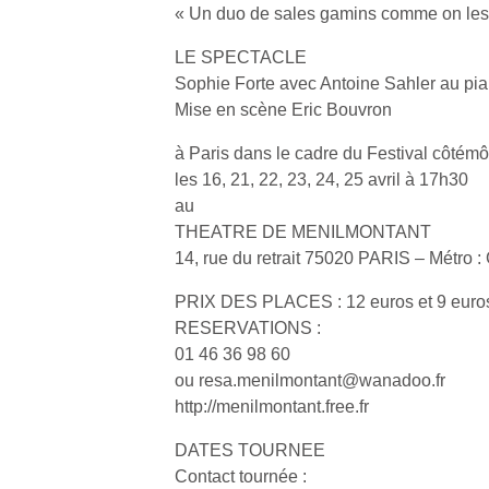
qu
« Un duo de sales gamins comme on les
so
LE SPECTACLE
s
c
Sophie Forte avec Antoine Sahler au pi
p
Mise en scène Eric Bouvron
en
Do
à Paris dans le cadre du Festival côté
me
les 16, 21, 22, 23, 24, 25 avril à 17h30
am
au
à 
THEATRE DE MENILMONTANT
co
14, rue du retrait 75020 PARIS – Métro 
…
PRIX DES PLACES : 12 euros et 9 euros
RESERVATIONS :
01 46 36 98 60
ou resa.menilmontant@wanadoo.fr
http://menilmontant.free.fr
DATES TOURNEE
Contact tournée :