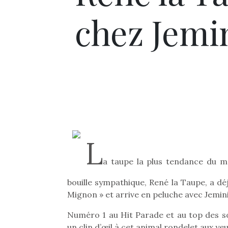
chez Jemin
L
a taupe la plus tendance du m
bouille sympathique, René la Taupe, a d
Mignon » et arrive en peluche avec Jemini
Numéro 1 au Hit Parade et au top des son
un clin d’œil à cet animal rondelet aux ye