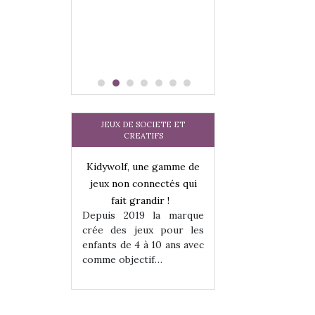
JEUX DE SOCIETE ET
CREATIFS
une gamme de
Kidywolf, une gamme de
Kidywolf, une ga
onnectés qui
jeux non connectés qui
jeux non connecté
randir !
fait grandir !
fait grandir 
9 la marque
Depuis 2019 la marque
Depuis 2019 la 
eux pour les
crée des jeux pour les
crée des jeux po
 à 10 ans avec
enfants de 4 à 10 ans avec
enfants de 4 à 10 a
tif…
comme objectif…
comme objectif…