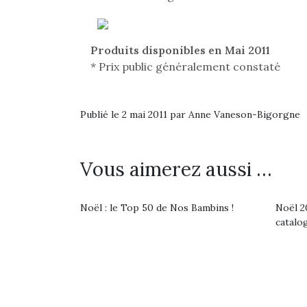
Produits disponibles en Mai 2011
* Prix public généralement constaté
Publié le 2 mai 2011 par Anne Vaneson-Bigorgne
Une 
Vous aimerez aussi …
pou
anim
gr
Noël : le Top 50 de Nos Bambins !
Noël 20
Les p
catalo
qu’ell
comp
enfant
ami, 
confid