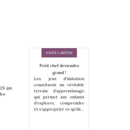
JOUER A IMITER
 en peluche
Petit chef deviendra
Une loutre en pe
enfants, un
grand !
pour les enfants
Les jeux d’imitation
 change des
animal qui chang
constituent un véritable
assiques !
grands classiqu
025 qui
terrain d’apprentissage
hes quelles
Les peluches q
des
qui permet aux enfants
ent, sont des
qu’elles soient, s
d’explorer, comprendre
s pour les
compagnons pou
et s’approprier ce qu’ils…
dou, meilleur
enfants. Doudou, m
 à câliner,
ami, objet à câ
confident,…