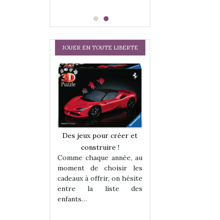
JOUER EN TOUTE LIBERTE
Comment choisir
cabanes et des tip
les enfants ?
Quelle que soit l
sous laquel
matérialise le tipi 
a trottinette
tissu, plastique…)
Des jeux pour créer et
petite tente posé
 : bien plus
construire !
 jeu !
Comme chaque année, au
our la glisse
moment de choisir les
sel, et même
cadeaux à offrir, on hésite
tits peuvent
entre la liste des
 s’y initier.
enfants…
te…