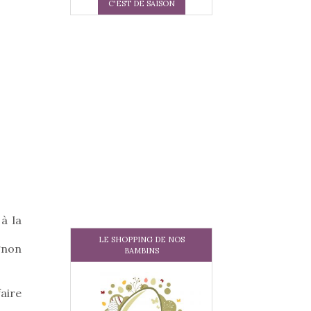
C'EST DE SAISON
à la
LE SHOPPING DE NOS
gnon
BAMBINS
aire