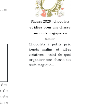
 les
 : chocolats
Pâques 2026 : chocolats
Pâques 2026 : cho
ur une chasse
et idées pour une chasse
et idées pour une
magique en
aux œufs magique en
aux œufs magiqu
ille
famille
famille
 petits prix,
Chocolats à petits prix,
Chocolats à petit
ins et idées
jouets malins et idées
jouets malins et
voici de quoi
créatives… voici de quoi
créatives… voici 
ne chasse aux
organiser une chasse aux
organiser une cha
ue…
œufs magique…
œufs magique…
 des
o de
crée
faire