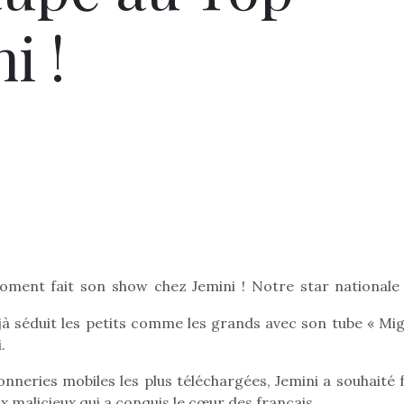
i !
oment fait son show chez Jemini ! Notre star nationale 
éjà séduit les petits comme les grands avec son tube « Mi
.
neries mobiles les plus téléchargées, Jemini a souhaité f
ux malicieux qui a conquis le cœur des français.