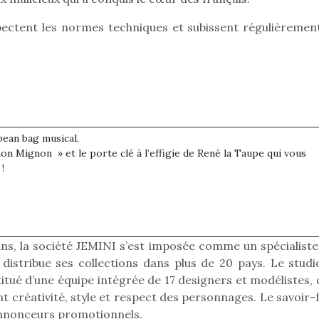
ectent les normes techniques et subissent régulièrement
Pâques 2026 : chocolats
Pâques 2026
et idées pour une chasse
et idées po
aux œufs magique en
aux œufs 
famille
fam
Chocolats à petits prix,
Chocolats à
bean bag musical,
jouets malins et idées
jouets mal
on Mignon » et le porte clé à l’effigie de René la Taupe qui vous
créatives… voici de quoi
créatives… 
!
organiser une chasse aux
organiser u
œufs magique…
œufs magiq
ns, la société JEMINI s’est imposée comme un spécialiste
 distribue ses collections dans plus de 20 pays. Le studi
tué d’une équipe intégrée de 17 designers et modélistes, 
nt créativité, style et respect des personnages. Le savoir-
annonceurs promotionnels.