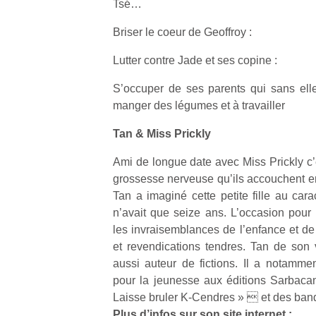
Tsé…
Briser le coeur de Geoffroy :
Lutter contre Jade et ses copine :
S’occuper de ses parents qui sans ell
Un
manger des légumes et à travailler
Tan & Miss Prickly
p
Ami de longue date avec Miss Prickly c
e
grossesse nerveuse qu’ils accouchent e
u
Tan a imaginé cette petite fille au car
n’avait que seize ans. L’occasion pour 
les invraisemblances de l’enfance et de
et revendications tendres. Tan de son
aussi auteur de fictions. Il a notammen
cl
Le
pour la jeunesse aux éditions Sarbaca
pe
Laisse bruler K-Cendres »  et des ban
qu
Plus d’infos sur son site internet :