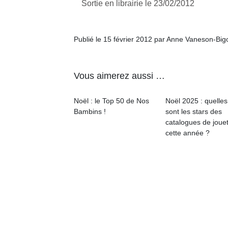
Sortie en librairie le 23/02/2012
NextGen,
l’
Des
une
Publié le 15 février 2012 par Anne Vaneson-Bi
trampolines
nouvelle
pour les
trottinette
grands et
mécanique
Vous aimerez aussi …
Ap
les petits !
Beeper
co
Durant les
Les
su
vacances
Noël : le Top 50 de Nos
Noël 2025 : quelles
enfants
de
estivales
Bambins !
sont les stars des
débordent
co
et avec le
catalogues de joue
souvent
fe
retour des
cette année ?
d’énergie.
he
beaux
Varier les
di
jours, c’est
occupations
de
l’occasion
n’est pas
re
rêvée
toujours
de
pour les
simple.
d’
enfants
Conjuguer
pe
de…
divertissement,
pr
activité
15