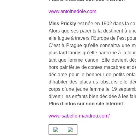
qu
so
www.antoinedole.com
s
c
Miss Prickly
est née en 1902 dans la c
p
Alors que ses parents la destinent à une 
en
elle fugue à travers l’Europe de l’est po
Do
C’est à Prague qu’elle connaitra une m
me
plus tard tandis qu’elle participe à la tou
am
tant que femme canon. Elle devient dè
à 
co
hors pair férue de contes macabres et d
…
déclame pour le bonheur de petits enfant
d’habiter des placards obscurs elle dé
corps d’une jeune femme le 19 septemb
divertir les enfants bien décidée à les fa
Plus d’infos sur son site Internet:
www.isabelle-mandrou.com/