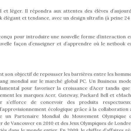
eluches quelles
Les peluc
qui permet aux enfants
es soient, sont des
qu’elles soi
 et léger. Il répondra aux attentes des élèves d’aujourd’
d’explorer, comprendre
agnons pour les
compagnon
et s’approprier ce qu’ils…
k élégant et tendance, avec un design ultrafin (à peine 2
s. Doudou, meilleur
enfants. Dou
objet à câliner,
ami, objet
ent,…
confident,…
conçu pour introduire une nouvelle forme d’interaction e
uvelle façon d’enseigner et d’apprendre où le netbook es
int son objectif de repousser les barrières entre les homm
T’AS TON NERF ?
rang mondial sur le marché global PC. Un Business mode
A l’heure du
damental pour favoriser la croissance d’Acer tandis que
déconfinement, des
ement les marques Acer, Gateway, Packard Bell et eMach
premières grosses
er s’efforce de concevoir des produits respectueu
chaleurs et des futures
 d’approvisionnement écologique grâce à la collaboration 
vacances estivales, le
 l’aventure était au
être un Partenaire Mondial du Mouvement Olympique 
parc, le jardin, la…
Le boom de l
out du jardin ?
ver de Vancouver en 2010 et des Jeux Olympiques de Londre
pour enfant
trois confinements
és dans le monde entier. En 2009, le chiffre d’affaires ré
ssifs, des couvre-