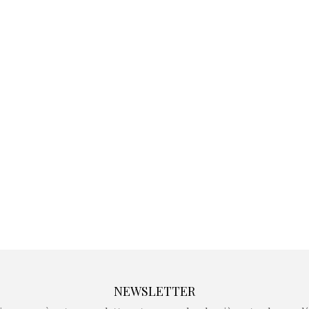
Kidywolf, une gamme de
Kidywolf, 
jeux non connectés qui
jeux non c
fait grandir !
fait g
Depuis 2019 la marque
Depuis 201
crée des jeux pour les
crée des j
enfants de 4 à 10 ans avec
enfants de 4
comme objectif…
comme objec
NEWSLETTER