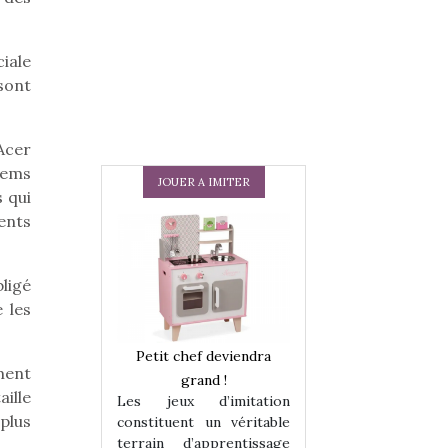
iale
 sont
Acer
stems
JOUER A IMITER
 qui
ents
ligé
 les
 en peluche
Petit chef deviendra
Une loutre en pe
ment
enfants, un
grand !
pour les enfants
aille
Les jeux d’imitation
 change des
animal qui chang
 plus
constituent un véritable
assiques !
grands classiqu
terrain d’apprentissage