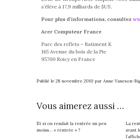
Beeper
grands et les petits !
s’élève à 17,9 milliards de $US.
feux
Les enfants débordent
Durant les vacances
diff
Pour plus d’informations, consultez
ww
souvent d’énergie. Varier
estivales et avec le
res
les occupations n’est pas
retour des beaux jours,
d’élo
Acer Computeur France
toujours simple.
c’est l’occasion rêvée
presqu
Conjuguer
pour les enfants de…
Parc des reflets – Batiment K
divertissement, activité
165 Avenue du bois de la Pie
physique ou
apprentissage…
95700 Roicy en France
Publié le 28 novembre 2010 par Anne Vaneson-B
Vous aimerez aussi …
Et si on rendait la rentrée un peu
La rent
moins… « rentrée » ?
avant l
l’affich