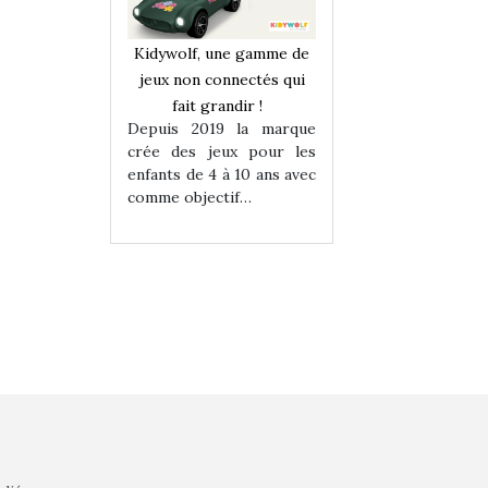
une gamme de
Kidywolf, une gamme de
Kidywolf, une ga
onnectés qui
jeux non connectés qui
jeux non connecté
randir !
fait grandir !
fait grandir 
9 la marque
Depuis 2019 la marque
Depuis 2019 la 
eux pour les
crée des jeux pour les
crée des jeux po
 à 10 ans avec
enfants de 4 à 10 ans avec
enfants de 4 à 10 a
tif…
comme objectif…
comme objectif…