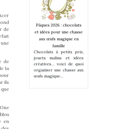
Acer
pond
 : chocolats
Pâques 2026 : chocolats
Pâques 2026 : cho
r de
ur une chasse
et idées pour une chasse
et idées pour une
fait
magique en
aux œufs magique en
aux œufs magiqu
 une
ille
famille
famille
 petits prix,
Chocolats à petits prix,
Chocolats à petit
ins et idées
jouets malins et idées
jouets malins et
e de
voici de quoi
créatives… voici de quoi
créatives… voici 
e la
ne chasse aux
organiser une chasse aux
organiser une cha
pour
ue…
œufs magique…
œufs magique…
r ils
 que
 One
bleu
e en
 des