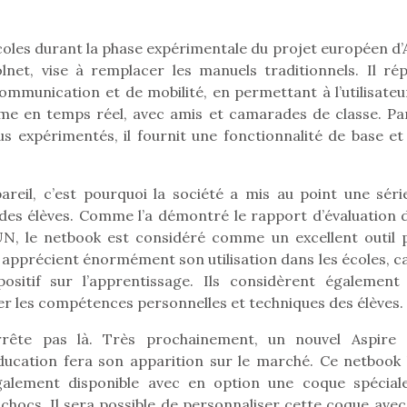
écoles durant la phase expérimentale du projet européen d’
lnet, vise à remplacer les manuels traditionnels. Il ré
Pâques 2026 : chocolats
Pâques 2026
ommunication et de mobilité, en permettant à l’utilisateu
et idées pour une chasse
et idées po
e en temps réel, avec amis et camarades de classe. Par
aux œufs magique en
aux œufs 
lus expérimentés, il fournit une fonctionnalité de base et
famille
fam
Chocolats à petits prix,
Chocolats à
jouets malins et idées
jouets mal
areil, c’est pourquoi la société a mis au point une séri
créatives… voici de quoi
créatives… 
s des élèves. Comme l’a démontré le rapport d’évaluation d
organiser une chasse aux
organiser u
N, le netbook est considéré comme un excellent outil 
œufs magique…
œufs magiq
 apprécient énormément son utilisation dans les écoles, ca
ositif sur l’apprentissage. Ils considèrent également
rer les compétences personnelles et techniques des élèves.
arrête pas là. Très prochainement, un nouvel Aspire
ucation fera son apparition sur le marché. Ce netbook 
également disponible avec en option une coque spécial
chocs. Il sera possible de personnaliser cette coque avec