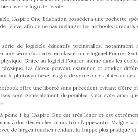
bien avec le logo de l’école.
le, l’Aspire One Education possèdera une pochette spéc
de l’élève, afin de ne pas mélanger les netbooks lorsqu’ils
érie de logiciels éducatifs préinstallés, notamment 
une série d’activités en classe, ou le logiciel Fourier Sy
physique. Grâce au logiciel Fourier, même dans les écoles
 physique, les élèves peuvent examiner et étudier différ
r la photosynthèse, les gaz de serre ou les pluies acides.
etbook offre une liberté sans précédent évitant d’être ob
ises sont généralement disponibles. Ceci évite ainsi que
s.
loutre en peluche
Petit chef deviendra
Une loutre
à peine 1 kg, l’Aspire One est très léger et est extrême
r les enfants, un
grand !
pour les 
 sacs à dos des écoliers sans trop l’appesantir. Malgré sa t
Les jeux d’imitation
al qui change des
animal qui
 avec de larges touches rendant la frappe plus pratique et
constituent un véritable
ands classiques !
grands cl
terrain d’apprentissage