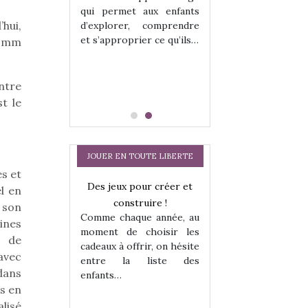
hes quelles
Les peluches q
qui permet aux enfants
ent, sont des
qu’elles soient, s
hui,
d’explorer, comprendre
s pour les
compagnons pou
et s’approprier ce qu’ils…
4 mm
dou, meilleur
enfants. Doudou, m
 à câliner,
ami, objet à câ
confident,…
ntre
t le
JOUER EN TOUTE LIBERTE
es et
Des jeux pour créer et
l en
construire !
 son
Comme chaque année, au
ines
moment de choisir les
x de
cadeaux à offrir, on hésite
avec
entre la liste des
dans
enfants…
a trottinette
Comment choisir
s en
 : bien plus
cabanes et des tip
alisé