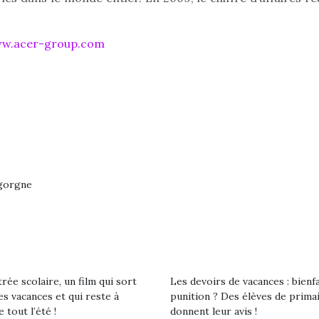
qu’un
 à des heures
L’attrait p
érentes, des
est univer
w.acer-group.com
trictions de
les plus pe
ignement pendant
commencer à
e 15 mois,…
La trottinet
igorgne
rée scolaire, un film qui sort
Les devoirs de vacances : bienf
es vacances et qui reste à
punition ? Des élèves de prima
e tout l’été !
donnent leur avis !