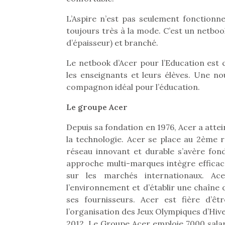
Les p
qu’ell
L’Aspire n’est pas seulement fonctionnel
comp
toujours très à la mode. C’est un netboo
enfant
d’épaisseur) et branché.
ami, 
confid
Le netbook d’Acer pour l’Education est 
les enseignants et leurs élèves. Une no
compagnon idéal pour l’éducation.
Le groupe Acer
Depuis sa fondation en 1976, Acer a atte
la technologie. Acer se place au 2ème 
réseau innovant et durable s’avère fon
approche multi-marques intègre efficac
sur les marchés internationaux. Ac
l’environnement et d’établir une chaîne
Et si
ses fournisseurs. Acer est fière d’
b
NextGen, une nouvelle
l’organisation des Jeux Olympiques d’Hi
Après 
trottinette mécanique
Des trampolines pour les
2012. Le Groupe Acer emploie 7000 salari
succe