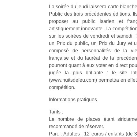
p
La soirée du jeudi laissera carte blanch
e
Public des trois précédentes éditions. Ils
u
proposer au public isarien et fra
artistiquement innovante. La compétitio
sur les soirées de vendredi et samedi. T
un Prix du public, un Prix du Jury et un
composé de personnalités de la vie 
cl
française et du lauréat de la précédent
Le
pourront quant à eux voter en direct pour
pe
jugée la plus brillante : le site I
qu
qu
(www.nuitsdefeu.com) permettra en effet
so
compétition.
s
c
Informations pratiques
p
Tarifs :
en
Do
Le nombre de places étant strictement
me
recommandé de réserver.
am
Parc : Adultes : 12 euros / enfants (de 