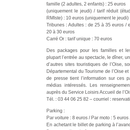
à 
famille (2 adultes, 2 enfants) : 25 euros
co
(uniquement le jeudi) / tarif réduit (ét
…
RMIste) : 10 euros (uniquement le jeudi)
Tribunes : Adultes : de 25 à 35 euros / 
20 à 30 euros
Carré Or : tarif unique : 70 euros
Des packages pour les familles et les
plupart l’entrée au spectacle, le dîner, un
d’autres sites touristiques de l’Oise, 
NextGen,
Des
Départemental du Tourisme de l’Oise et 
une
trampolines
l’
de presse tient l’information sur ces 
nouvelle
pour les
médias intéressés. Les renseignement
trottinette
grands et
auprès du Service Loisirs Accueil de l’Oi
mécanique
les petits !
Tél. : 03 44 06 25 82 – courriel : reser
Durant les
Ap
Beeper
vacances
co
Parking :
Les
estivales
su
enfants
Par voiture : 8 euros / Par moto : 5 euros
et avec le
de
débordent
En achetant le billet de parking à l’avance
retour des
co
souvent