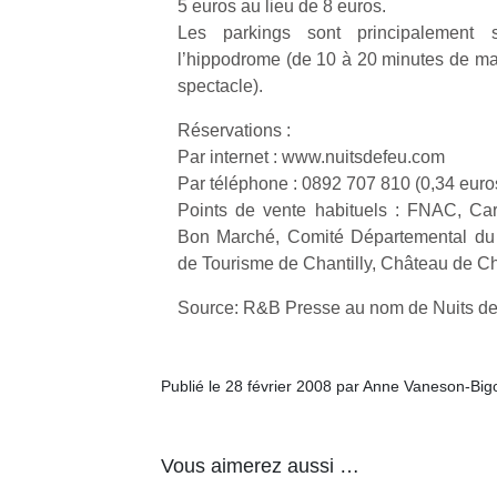
5 euros au lieu de 8 euros.
beaux
fe
d’énergie.
Les parkings sont principalement 
jours, c’est
he
Varier les
l’hippodrome (de 10 à 20 minutes de m
l’occasion
di
occupations
spectacle).
rêvée
de
n’est pas
pour les
re
toujours
Réservations :
enfants
de
simple.
de…
d’
Par internet : www.nuitsdefeu.com
Conjuguer
pe
divertissement,
Par téléphone : 0892 707 810 (0,34 eur
pr
activité
Points de vente habituels : FNAC, Car
15
physique
Bon Marché, Comité Départemental du T
ou
de Tourisme de Chantilly, Château de Ch
apprentissage…
Source: R&B Presse au nom de Nuits d
Publié le 28 février 2008 par Anne Vaneson-Bi
Vous aimerez aussi …