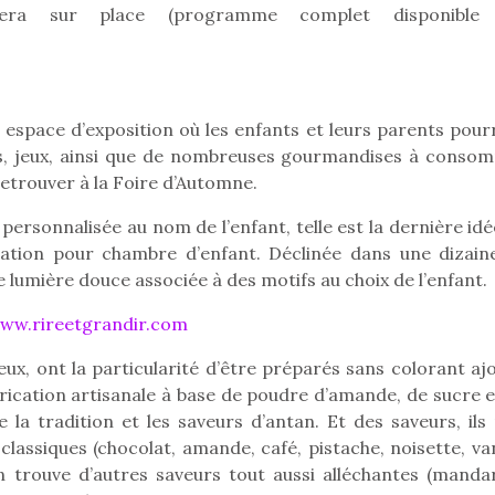
qu’un
 fera sur place (programme complet disponible
L’attrait p
est univer
les plus pe
commencer à
La trottinet
espace d’exposition où les enfants et leurs parents pour
ts, jeux, ainsi que de nombreuses gourmandises à conso
retrouver à la Foire d’Automne.
ersonnalisée au nom de l’enfant, telle est la dernière idé
oration pour chambre d’enfant. Déclinée dans une dizain
e lumière douce associée à des motifs au choix de l’enfant.
ww.rireetgrandir.com
ux, ont la particularité d’être préparés sans colorant ajo
rication artisanale à base de poudre d’amande, de sucre e
Kidywolf, une gamme de
Kidywolf, 
e la tradition et les saveurs d’antan. Et des saveurs, ils
jeux non connectés qui
jeux non c
assiques (chocolat, amande, café, pistache, noisette, vani
fait grandir !
fait g
n trouve d’autres saveurs tout aussi alléchantes (mandar
Depuis 2019 la marque
Depuis 201