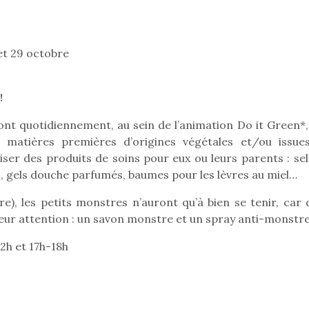
eluches quelles
Les peluc
qui permet aux enfants
es soient, sont des
qu’elles soi
d’explorer, comprendre
agnons pour les
compagnon
et s’approprier ce qu’ils…
s. Doudou, meilleur
enfants. Dou
8 et 29 octobre
objet à câliner,
ami, objet
ent,…
confident,…
!
ont quotidiennement, au sein de l’animation Do it Green*,
e matières premières d’origines végétales et/ou issue
aliser des produits de soins pour eux ou leurs parents : se
s, gels douche parfumés, baumes pour les lèvres au miel…
 l’aventure était au
T’AS TON NERF ?
A l’heure du
e), les petits monstres n’auront qu’à bien se tenir, car 
out du jardin ?
déconfinement, des
trois confinements
leur attention : un savon monstre et un spray anti-monstre
premières grosses
ssifs, des couvre-
chaleurs et des futures
12h et 17h-18h
 à des heures
vacances estivales, le
érentes, des
parc, le jardin, la…
trictions de
Le boom de l
ignement pendant
pour enfant
e 15 mois,…