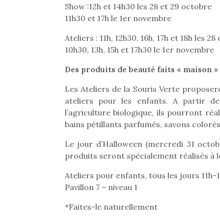
Les p
Show :12h et 14h30 les 28 et 29 octobre
qu’ell
11h30 et 17h le 1er novembre
comp
enfant
Ateliers : 11h, 12h30, 16h, 17h et 18h les 2
ami, 
10h30, 13h, 15h et 17h30 le 1er novembre
confid
Des produits de beauté faits « maison » 
Les Ateliers de la Souris Verte proposer
ateliers pour les enfants. A partir d
l’agriculture biologique, ils pourront ré
bains pétillants parfumés, savons coloré
Et si
Le jour d’Halloween (mercredi 31 octobr
b
Après 
produits seront spécialement réalisés à 
succe
Ateliers pour enfants, tous les jours 11h-
feux
diff
Pavillon 7 – niveau 1
res
NextGen, une nouvelle
*Faites-le naturellement
d’élo
presqu
trottinette mécanique
Des trampolines pour les