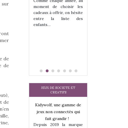
 jeu !
les enfants ?
Comme chaque année, au
 sur
our la glisse
Quelle que soit l
moment de choisir les
sel, et même
sous laquel
cadeaux à offrir, on hésite
tits peuvent
matérialise le tipi 
entre la liste des
 s’y initier.
tissu, plastique…)
enfants…
te…
petite tente posé
ront
mmer
e de
e de
JEUX DE SOCIETE ET
CREATIFS
uté,
t de
une gamme de
Kidywolf, une gamme de
Kidywolf, une ga
 n’en
onnectés qui
jeux non connectés qui
jeux non connecté
lle,
randir !
fait grandir !
fait grandir 
ine,
9 la marque
Depuis 2019 la marque
Depuis 2019 la 