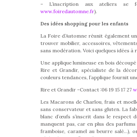
– L’inscription aux ateliers se
Beeper
grands et les petits !
www.foiredautomne.fr
).
Les enfants débordent
Durant les vacances
souvent d’énergie. Varier
estivales et avec le
Des idées shopping pour les enfants
les occupations n’est pas
retour des beaux jours,
toujours simple.
c’est l’occasion rêvée
La Foire d’Automne réunit également un 
Conjuguer
pour les enfants de…
trouver mobilier, accessoires, vêtemen
divertissement, activité
sans modération. Voici quelques idées à 
physique ou
apprentissage…
Une applique lumineuse en bois découpé p
Rire et Grandir, spécialiste de la déc
couleurs tendances, l’applique fournit un
Rire et Grandir –Contact :06 19 15 17 27
w
Les Macarons de Charlou, frais et moelle
sans conservateur et sans gluten. La fab
blanc d’œufs s’inscrit dans le respect d
manquent pas, car en plus des parfums cl
framboise, caramel au beurre salé…), o