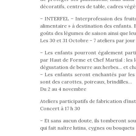
décoratifs, centres de table, cadres vég
– INTERFEL – Interprofession des fruits 
alimentaire » à destination des enfants. 
goûts des légumes de saison ainsi que leur
Les 30 et 31 Octobre – 7 ateliers par jour
– Les enfants pourront également parti
par Haut de Forme et Chef Martial : les 
dégustation de beurre aux herbes… et cha
– Les enfants seront enchantés par les
sont des carottes, poireaux, brindilles…
Du 2 au 4 novembre
Ateliers participatifs de fabrication d’i
Une 
Concert à 17 h 30
pou
– Et sans aucun doute, ils tomberont s
anim
qui fait naître lutins, cygnes ou bouquets 
gr