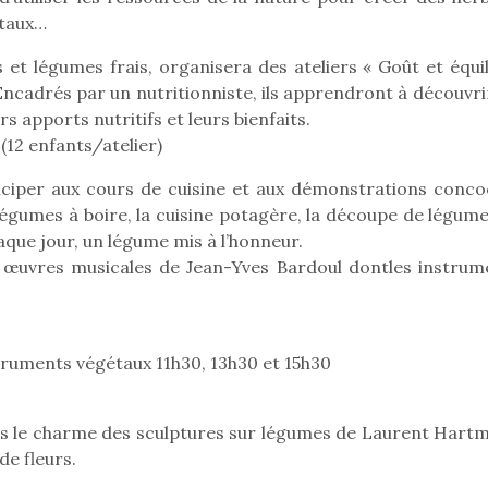
étaux…
et légumes frais, organisera des ateliers « Goût et équil
Encadrés par un nutritionniste, ils apprendront à découvri
s apports nutritifs et leurs bienfaits.
 (12 enfants/atelier)
ciper aux cours de cuisine et aux démonstrations conco
légumes à boire, la cuisine potagère, la découpe de légume
que jour, un légume mis à l’honneur.
 œuvres musicales de Jean-Yves Bardoul dontles instrum
nstruments végétaux 11h30, 13h30 et 15h30
loutre en peluche
Petit chef deviendra
Une loutre
r les enfants, un
grand !
pour les 
ous le charme des sculptures sur légumes de Laurent Hart
Les jeux d’imitation
al qui change des
animal qui
de fleurs.
constituent un véritable
ands classiques !
grands cl
terrain d’apprentissage