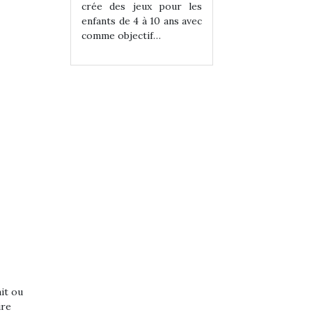
eux pour les
crée des jeux pour les
crée des jeux po
 à 10 ans avec
enfants de 4 à 10 ans avec
enfants de 4 à 10 a
tif…
comme objectif…
comme objectif…
ait ou
ire