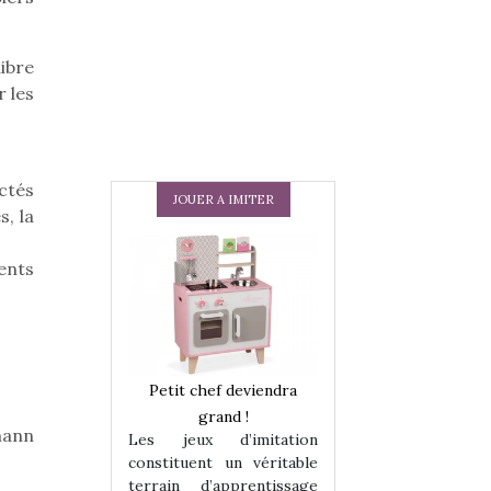
ibre
r les
ctés
JOUER A IMITER
s, la
ents
 en peluche
Petit chef deviendra
Une loutre en pe
enfants, un
grand !
pour les enfants
mann
Les jeux d’imitation
 change des
animal qui chang
constituent un véritable
assiques !
grands classiqu
terrain d’apprentissage