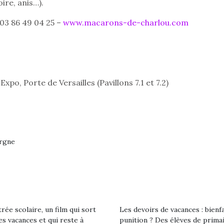
ire, anis…).
crée des jeux pour les
crée des j
enfants de 4 à 10 ans avec
enfants de 4
03 86 49 04 25 –
www.macarons-de-charlou.com
comme objectif…
comme objec
po, Porte de Versailles (Pavillons 7.1 et 7.2)
orgne
rée scolaire, un film qui sort
Les devoirs de vacances : bienf
es vacances et qui reste à
punition ? Des élèves de prima