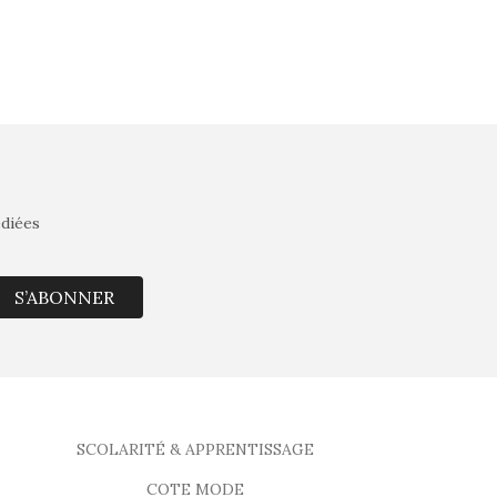
édiées
S’ABONNER
SCOLARITÉ & APPRENTISSAGE
COTE MODE