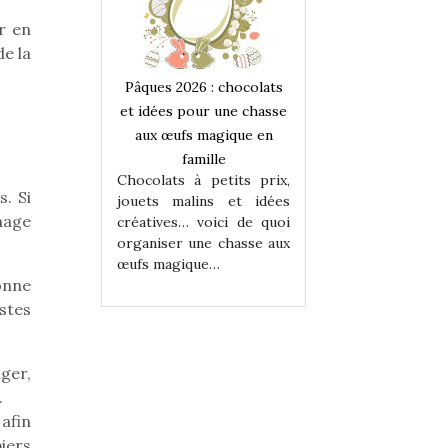
r en
de la
 : chocolats
Pâques 2026 : chocolats
Pâques 2026 : cho
ur une chasse
et idées pour une chasse
et idées pour une
magique en
aux œufs magique en
aux œufs magiqu
ille
famille
famille
 petits prix,
Chocolats à petits prix,
Chocolats à petit
. Si
ins et idées
jouets malins et idées
jouets malins et
nage
voici de quoi
créatives… voici de quoi
créatives… voici 
ne chasse aux
organiser une chasse aux
organiser une cha
ue…
œufs magique…
œufs magique…
onne
istes
ger,
.
afin
iers