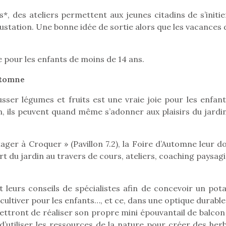
*, des ateliers permettent aux jeunes citadins de s’initie
gustation. Une bonne idée de sortie alors que les vacances 
Pâques 2026 : chocolats
Pâques 2026
et idées pour une chasse
et idées po
e pour les enfants de moins de 14 ans.
aux œufs magique en
aux œufs 
Automne
famille
fam
Chocolats à petits prix,
Chocolats à
ser légumes et fruits est une vraie joie pour les enfants
jouets malins et idées
jouets mal
in, ils peuvent quand même s’adonner aux plaisirs du jardi
créatives… voici de quoi
créatives… 
organiser une chasse aux
organiser u
œufs magique…
œufs magiq
ger à Croquer » (Pavillon 7.2), la Foire d’Automne leur d
’art du jardin au travers de cours, ateliers, coaching paysag
 leurs conseils de spécialistes afin de concevoir un pota
à cultiver pour les enfants…, et ce, dans une optique durable
ttront de réaliser son propre mini épouvantail de balcon 
d’utiliser les ressources de la nature pour créer des herb