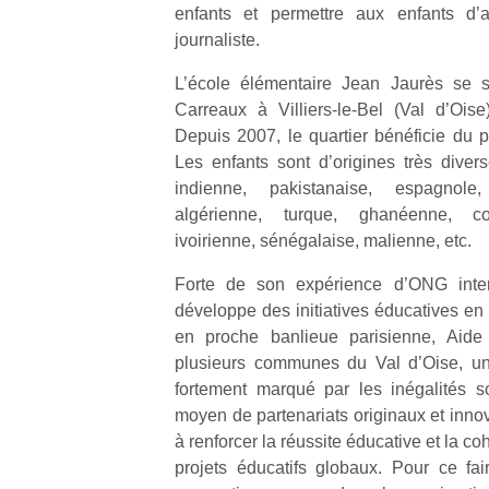
enfants et permettre aux enfants d’
journaliste.
L’école élémentaire Jean Jaurès se s
Carreaux à Villiers-le-Bel (Val d’Ois
Depuis 2007, le quartier bénéficie du p
Un
Les enfants sont d’origines très divers
indienne, pakistanaise, espagnole,
algérienne, turque, ghanéenne, co
p
ivoirienne, sénégalaise, malienne, etc.
e
u
Forte de son expérience d’ONG intern
développe des initiatives éducatives en
en proche banlieue parisienne, Aide 
plusieurs communes du Val d’Oise, un 
fortement marqué par les inégalités s
cl
moyen de partenariats originaux et innov
Le
à renforcer la réussite éducative et la co
pe
projets éducatifs globaux. Pour ce fai
qu