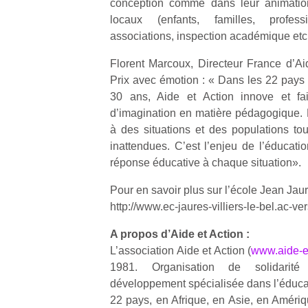
conception comme dans leur animation
qu
locaux (enfants, familles, profess
so
associations, inspection académique etc.
s
c
Florent Marcoux, Directeur France d’Aid
p
en
Prix avec émotion : « Dans les 22 pays 
Do
30 ans, Aide et Action innove et fai
me
d’imagination en matière pédagogique.
am
à des situations et des populations touj
à 
inattendues. C’est l’enjeu de l’éducati
co
réponse éducative à chaque situation».
…
Pour en savoir plus sur l’école Jean Jaur
http://www.ec-jaures-villiers-le-bel.ac-vers
A propos d’Aide et Action :
L’association Aide et Action (
www.aide-et
1981. Organisation de solidarité 
développement spécialisée dans l’éducat
22 pays, en Afrique, en Asie, en Amériq