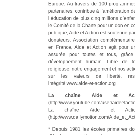
Europe. Au travers de 100 programmes,
partenaires, contribue à l’amélioration de
NextGen,
l’
Des
l’éducation de plus cinq millions d’enfa
une
trampolines
le Comité de la Charte pour un don en co
nouvelle
pour les
publique, Aide et Action est soutenue pa
trottinette
grands et
donateurs. Association complémentaire
mécanique
Ap
les petits !
en France, Aide et Action agit pour u
Beeper
co
Durant les
assurée pour toutes et tous, grâce 
Les
su
vacances
développement humain. Libre de tou
enfants
de
estivales
religieuse, notre engagement et nos acti
débordent
co
et avec le
sur les valeurs de liberté, respe
souvent
fe
retour des
d’énergie.
intégrité.www.aide-et-action.org
he
beaux
Varier les
di
jours, c’est
occupations
La chaîne Aide et Act
de
l’occasion
n’est pas
re
(http://www.youtube.com/user/aideetacti
rêvée
toujours
de
La chaîne Aide et Action
pour les
simple.
d’
enfants
(http://www.dailymotion.com/Aide_et_Act
Conjuguer
pe
de…
divertissement,
pr
* Depuis 1981 les écoles primaires do
activité
15