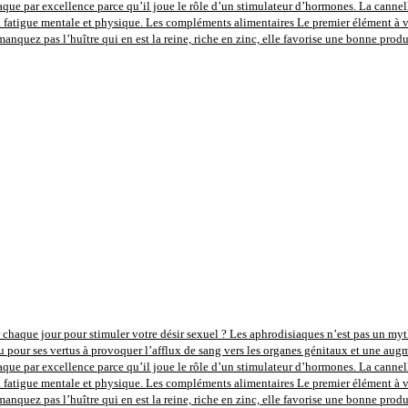
aque par excellence parce qu’il joue le rôle d’un stimulateur d’hormones. La cannel
la fatigue mentale et physique. Les compléments alimentaires Le premier élément à vou
anquez pas l’huître qui en est la reine, riche en zinc, elle favorise une bonne prod
 chaque jour pour stimuler votre désir sexuel ? Les aphrodisiaques n’est pas un mythe,
u pour ses vertus à provoquer l’afflux de sang vers les organes génitaux et une augm
aque par excellence parce qu’il joue le rôle d’un stimulateur d’hormones. La cannel
la fatigue mentale et physique. Les compléments alimentaires Le premier élément à vou
anquez pas l’huître qui en est la reine, riche en zinc, elle favorise une bonne prod