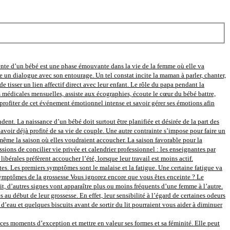
ente d’un bébé est une phase émouvante dans la vie de la femme où elle va
e un dialogue avec son entourage. Un tel constat incite la maman à parler, chanter,
e tisser un lien affectif direct avec leur enfant. Le rôle du papa pendant la
s médicales mensuelles, assiste aux écographies, écoute le cœur du bébé battre,
rofiter de cet événement émotionnel intense et savoir gérer ses émotions afin
nt. La naissance d’un bébé doit surtout être planifiée et désirée de la part des
avoir déjà profité de sa vie de couple. Une autre contrainte s’impose pour faire un
ir même la saison où elles voudraient accoucher. La saison favorable pour la
sions de concilier vie privée et calendrier professionnel : les enseignantes par
bérales préfèrent accoucher l’été, lorsque leur travail est moins actif.
s. Les premiers symptômes sont le malaise et la fatigue. Une certaine fatigue va
s symptômes de la grossesse Vous ignorez encore que vous êtes enceinte ? Le
tit, d’autres signes vont apparaître plus ou moins fréquents d’une femme à l’autre.
ébut de leur grossesse. En effet, leur sensibilité à l’égard de certaines odeurs
eau et quelques biscuits avant de sortir du lit pourraient vous aider à diminuer
s moments d’exception et mettre en valeur ses formes et sa féminité. Elle peut