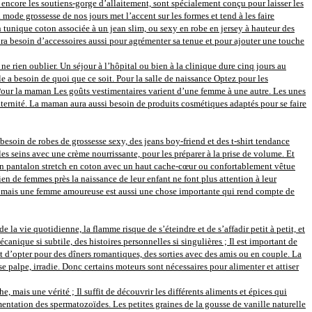
 encore les soutiens-gorge d’allaitement, sont spécialement conçu pour laisser les
mode grossesse de nos jours met l’accent sur les formes et tend à les faire
En tunique coton associée à un jean slim, ou sexy en robe en jersey à hauteur des
 besoin d’accessoires aussi pour agrémenter sa tenue et pour ajouter une touche
e rien oublier. Un séjour à l’hôpital ou bien à la clinique dure cinq jours au
le a besoin de quoi que ce soit. Pour la salle de naissance Optez pour les
. Pour la maman Les goûts vestimentaires varient d’une femme à une autre. Les unes
 maternité. La maman aura aussi besoin de produits cosmétiques adaptés pour se faire
besoin de robes de grossesse sexy, des jeans boy-friend et des t-shirt tendance
es seins avec une crème nourrissante, pour les préparer à la prise de volume. Et
 un pantalon stretch en coton avec un haut cache-cœur ou confortablement vêtue
en de femmes près la naissance de leur enfant ne font plus attention à leur
ère, mais une femme amoureuse est aussi une chose importante qui rend compte de
e la vie quotidienne, la flamme risque de s’éteindre et de s’affadir petit à petit, et
nique si subtile, des histoires personnelles si singulières ; Il est important de
t d’opter pour des dîners romantiques, des sorties avec des amis ou en couple. La
se palpe, irradie. Donc certains moteurs sont nécessaires pour alimenter et attiser
 mais une vérité ; Il suffit de découvrir les différents aliments et épices qui
entation des spermatozoïdes. Les petites graines de la gousse de vanille naturelle