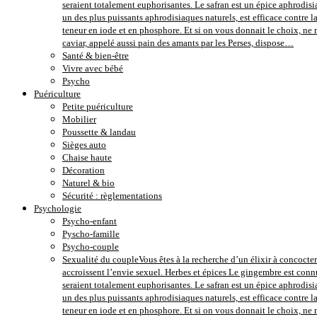
seraient totalement euphorisantes. Le safran est un épice aphrodisi
un des plus puissants aphrodisiaques naturels, est efficace contre 
teneur en iode et en phosphore. Et si on vous donnait le choix, ne m
caviar, appelé aussi pain des amants par les Perses, dispose…
Santé & bien-être
Vivre avec bébé
Psycho
Puériculture
Petite puériculture
Mobilier
Poussette & landau
Sièges auto
Chaise haute
Décoration
Naturel & bio
Sécurité : règlementations
Psychologie
Psycho-enfant
Pyscho-famille
Psycho-couple
Sexualité du couple
Vous êtes à la recherche d’un élixir à concocter
accroissent l’envie sexuel. Herbes et épices Le gingembre est conn
seraient totalement euphorisantes. Le safran est un épice aphrodisi
un des plus puissants aphrodisiaques naturels, est efficace contre 
teneur en iode et en phosphore. Et si on vous donnait le choix, ne m