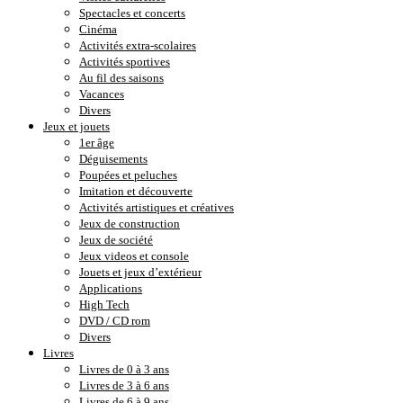
Spectacles et concerts
Cinéma
Activités extra-scolaires
Activités sportives
Au fil des saisons
Vacances
Divers
Jeux et jouets
1er âge
Déguisements
Poupées et peluches
Imitation et découverte
Activités artistiques et créatives
Jeux de construction
Jeux de société
Jeux videos et console
Jouets et jeux d’extérieur
Applications
High Tech
DVD / CD rom
Divers
Livres
Livres de 0 à 3 ans
Livres de 3 à 6 ans
Livres de 6 à 9 ans