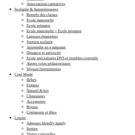
Associations caritatives
Scolarité & Apprentissages
Rentrée des classes
Ecole maternelle
Ecole primaire
Ecole maternelle + Ecole primaire
Langues étrangères
Soutien scolaire
Apprendre en s’amusant
Douance et précocité
Ecole spécialisées DYS et troubles cognitifs
Autres voies pédagogiques
Séjours linguistiques
Coté Mode
Bébés
Enfants
Naturel & bio
Chaussures
Accessoires
Bijoux
Cérémonie et fêtes
Loisirs
Adresses friendly family
Sorties
Visites culturelles