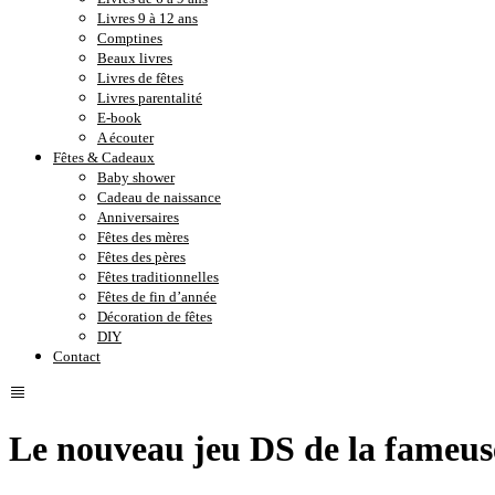
Livres 9 à 12 ans
Comptines
Beaux livres
Livres de fêtes
Livres parentalité
E-book
A écouter
Fêtes & Cadeaux
Baby shower
Cadeau de naissance
Anniversaires
Fêtes des mères
Fêtes des pères
Fêtes traditionnelles
Fêtes de fin d’année
Décoration de fêtes
DIY
Contact
Le nouveau jeu DS de la fameus