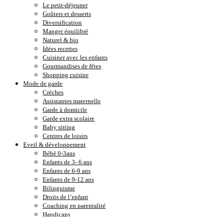
Le petit-déjeuner
Goûters et desserts
Diversification
Manger équilibré
Naturel & bio
Idées recettes
Cuisiner avec les enfants
Gourmandises de fêtes
Shopping cuisine
Mode de garde
Crèches
Assistantes maternelle
Garde à domicile
Garde extra scolaire
Baby sitting
Centres de loisirs
Eveil & développement
Bébé 0-3ans
Enfants de 3- 6 ans
Enfants de 6-9 ans
Enfants de 9-12 ans
Bilinguisme
Droits de l’enfant
Coaching en parentalité
Handicaps