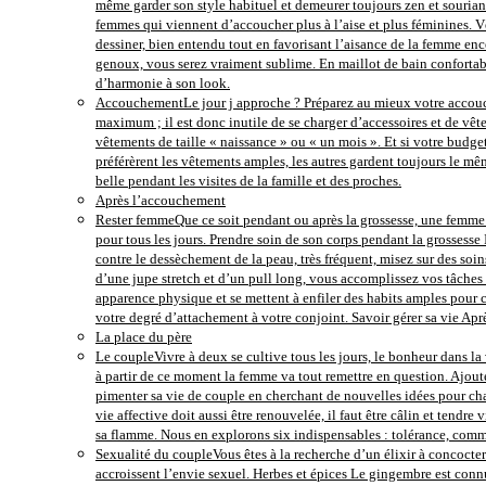
même garder son style habituel et demeurer toujours zen et souriant
femmes qui viennent d’accoucher plus à l’aise et plus féminines. Vê
dessiner, bien entendu tout en favorisant l’aisance de la femme ence
genoux, vous serez vraiment sublime. En maillot de bain confortab
d’harmonie à son look.
Accouchement
Le jour j approche ? Préparez au mieux votre accouch
maximum ; il est donc inutile de se charger d’accessoires et de vête
vêtements de taille « naissance » ou « un mois ». Et si votre budg
préférèrent les vêtements amples, les autres gardent toujours le mêm
belle pendant les visites de la famille et des proches.
Après l’accouchement
Rester femme
Que ce soit pendant ou après la grossesse, une femme d
pour tous les jours. Prendre soin de son corps pendant la grossesse
contre le dessèchement de la peau, très fréquent, misez sur des s
d’une jupe stretch et d’un pull long, vous accomplissez vos tâches 
apparence physique et se mettent à enfiler des habits amples pour 
votre degré d’attachement à votre conjoint. Savoir gérer sa vie A
La place du père
Le couple
Vivre à deux se cultive tous les jours, le bonheur dans la 
à partir de ce moment la femme va tout remettre en question. Ajouter
pimenter sa vie de couple en cherchant de nouvelles idées pour chas
vie affective doit aussi être renouvelée, il faut être câlin et tendr
sa flamme. Nous en explorons six indispensables : tolérance, commun
Sexualité du couple
Vous êtes à la recherche d’un élixir à concocter
accroissent l’envie sexuel. Herbes et épices Le gingembre est conn