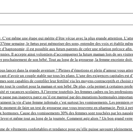
. C’est même une étape qui mérite d’être vécue avec la plus grande attention. L’att
la 37ème semaine, le fœtus peut mémoriser des sons, entendre des voix et établir mêm
e d’haptonomie, il est possible aux futurs parents de créer une relation précoce afin d
nnies. Il accepte ainsi volontiers d’accompagner la future maman lors de ses visite
r prochainement de son bébé. Tout au long de la grossesse, la femme enceinte doit p
us lancer dans la grande aventure ? Pleines d’émotions et plein d’amour vous attende
ant d’avoir un couple stable sur tous les plans. L’une des exigences capitales est d’
femmes sont capables de contrôler leur fertilité via les moyens contraceptifs et chois
e tout le confort pour la maman et son bébé. De plus, cela permet à certaines profes
 et vacances scolaires. A l’inverse toutefois, les femmes cadres ou les professions li
 passe pas inaperçu parce qu’il est marqué par des mutations hormonales importante
nd vraiment la vie d’une femme infernale c’est surtout les vomissements. Les premier
t le moment de faire un test de grossesse que vous trouverez en pharmacie. Petit à pe
ormones. Cause des vomissements 30% des femmes sont touchées par les nausées au d
ver et même tout au long de la journée. Comment agir alors ? Un bon grand verre d’
 de vêtements confortables et tendance pour qu’elle puisse savourer pleinement ce