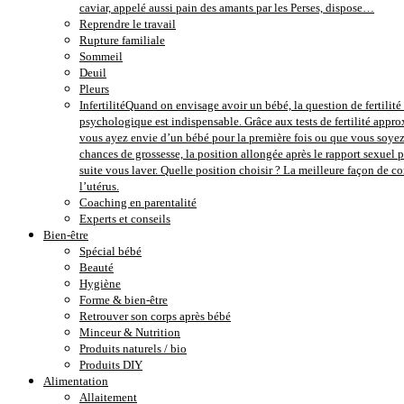
caviar, appelé aussi pain des amants par les Perses, dispose…
Reprendre le travail
Rupture familiale
Sommeil
Deuil
Pleurs
Infertilité
Quand on envisage avoir un bébé, la question de fertilité e
psychologique est indispensable. Grâce aux tests de fertilité approx
vous ayez envie d’un bébé pour la première fois ou que vous soyez 
chances de grossesse, la position allongée après le rapport sexuel 
suite vous laver. Quelle position choisir ? La meilleure façon de 
l’utérus.
Coaching en parentalité
Experts et conseils
Bien-être
Spécial bébé
Beauté
Hygiène
Forme & bien-être
Retrouver son corps après bébé
Minceur & Nutrition
Produits naturels / bio
Produits DIY
Alimentation
Allaitement