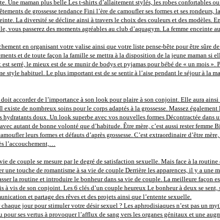
e. Une maman plus belle Les t-shirts d’allaitement stylés, les robes confortables ou
tements de grossesse tendance Fini l’ère de camoufler ses formes et ses rondeurs, la 
inte. La diversité se décline ainsi à travers le choix des couleurs et des modèles. 
le, vous passerez des moments agréables au club d’aquagym. La femme enceinte aura
ement en organisant votre valise ainsi que votre liste pense-bête pour être sûre de n
ments et de toute façon la famille se mettra à la disposition de la jeune maman si el
et est serré, le mieux est de se munir de bodys et pyjamas pour bébé de « un mois »
e style habituel. Le plus important est de se sentir à l’aise pendant le séjour à la
oit accorder de l’importance à son look pour plaire à son conjoint. Elle aura ainsi 
 Il existe de nombreux soins pour le corps adaptés à la grossesse. Massez également l
oins hydratants doux. Un look superbe avec vos nouvelles formes Décontractée dans
avec autant de bonne volonté que d’habitude. Être mère, c’est aussi rester femme Bi
camoufler leurs formes et défauts d’après grossesse. C’est extraordinaire d’être m
près l’accouchement,…
vie de couple se mesure par le degré de satisfaction sexuelle. Mais face à la routine d
 une touche de romantisme à sa vie de couple Derrière les apparences, il y a une méca
ser la routine et introduire le bonheur dans sa vie de couple. La meilleure façon es
e vis à vis de son conjoint. Les 6 clés d’un couple heureux Le bonheur à deux se sent, 
ication et partage des rêves et des projets ainsi que l’entente sexuelle.
 chaque jour pour stimuler votre désir sexuel ? Les aphrodisiaques n’est pas un mythe,
u pour ses vertus à provoquer l’afflux de sang vers les organes génitaux et une augm