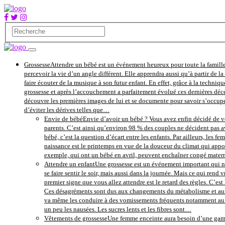
Grossesse
Attendre un bébé est un événement heureux pour toute la famille
percevoir la vie d’un angle différent. Elle apprendra aussi qu’à partir de 
faire écouter de la musique à son futur enfant. En effet, grâce à la techniqu
grossesse et après l’accouchement a parfaitement évolué ces dernières déce
découvre les premières images de lui et se documente pour savoir s’occupe
d’éviter les dérives telles que…
Envie de bébé
Envie d’avoir un bébé ? Vous avez enfin décidé de vo
parents. C’est ainsi qu’environ 98 % des couples ne décident pas av
bébé, c’est la question d’écart entre les enfants. Par ailleurs, les 
naissance est le printemps en vue de la douceur du climat qui apport
exemple, qui ont un bébé en avril, peuvent enchaîner congé maternité
Attendre un enfant
Une grossesse est un événement important qui ne
se faire sentir le soir, mais aussi dans la journée. Mais ce qui re
premier signe que vous allez attendre est le retard des règles. C’es
Ces désagréments sont dus aux changements du métabolisme et aux h
va même les conduire à des vomissements fréquents notamment au le
un peu les nausées. Les sucres lents et les fibres sont…
Vêtements de grossesse
Une femme enceinte aura besoin d’une gamme