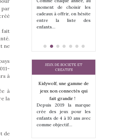
pour
Comme chaque année, au
moment de choisir les
 par
cadeaux à offrir, on hésite
 créé
entre la liste des
enfants…
 fait
anté.
t ne
pays
JEUX DE SOCIETE ET
011-
CREATIFS
rs à
une gamme de
Kidywolf, une gamme de
Kidywolf, une ga
ée à
onnectés qui
jeux non connectés qui
jeux non connecté
re la
randir !
fait grandir !
fait grandir 
9 la marque
Depuis 2019 la marque
Depuis 2019 la 
eux pour les
crée des jeux pour les
crée des jeux po
 à 10 ans avec
enfants de 4 à 10 ans avec
enfants de 4 à 10 a
tif…
comme objectif…
comme objectif…
et de