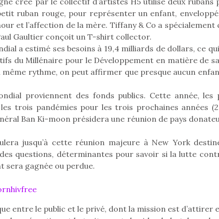
e créé par le collectif d’artistes H5 utilise deux rubans 
petit ruban rouge, pour représenter un enfant, enveloppé
mour et l’affection de la mère. Tiffany & Co a spécialement
Paul Gaultier conçoit un T-shirt collector.
al a estimé ses besoins à 19,4 milliards de dollars, ce qui
ectifs du Millénaire pour le Développement en matière de s
au même rythme, on peut affirmer que presque aucun enfan
ndial proviennent des fonds publics. Cette année, les 
 les trois pandémies pour les trois prochaines années (2
général Ban Ki-moon présidera une réunion de pays donateu
Kidywolf, une gamme de
Kidywolf, 
era jusqu’à cette réunion majeure à New York destin
jeux non connectés qui
jeux non c
ndes questions, déterminantes pour savoir si la lutte cont
fait grandir !
fait g
Depuis 2019 la marque
Depuis 201
ant sera gagnée ou perdue.
crée des jeux pour les
crée des j
enfants de 4 à 10 ans avec
enfants de 4
rnhivfree
comme objectif…
comme objec
 entre le public et le privé, dont la mission est d’attirer 