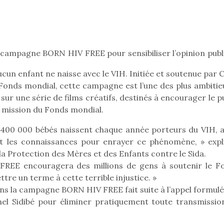
Pâques 2026 : chocolats
Pâques 2026
a campagne BORN HIV FREE pour sensibiliser l’opinion publ
et idées pour une chasse
et idées po
aux œufs magique en
aux œufs 
 aucun enfant ne naisse avec le VIH. Initiée et soutenue par 
famille
fam
Fonds mondial, cette campagne est l’une des plus ambitie
Chocolats à petits prix,
Chocolats à
sur une série de films créatifs, destinés à encourager le p
jouets malins et idées
jouets mal
a mission du Fonds mondial.
créatives… voici de quoi
créatives… 
organiser une chasse aux
organiser u
e 400 000 bébés naissent chaque année porteurs du VIH, a
œufs magique…
œufs magiq
t les connaissances pour enrayer ce phénomène, » expl
a Protection des Mères et des Enfants contre le Sida.
FREE encouragera des millions de gens à soutenir le F
tre un terme à cette terrible injustice. »
s la campagne BORN HIV FREE fait suite à l’appel formulé
hel Sidibé pour éliminer pratiquement toute transmissio