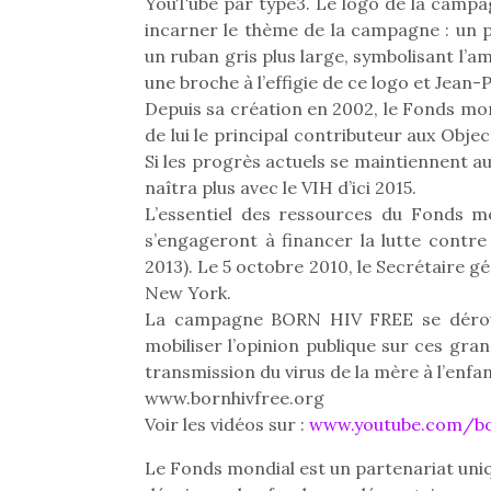
YouTube par type3. Le logo de la campagn
physique ou
incarner le thème de la campagne : un 
apprentissage…
un ruban gris plus large, symbolisant l’a
une broche à l’effigie de ce logo et Jean-
Depuis sa création en 2002, le Fonds mondi
de lui le principal contributeur aux Obj
Si les progrès actuels se maintiennent 
naîtra plus avec le VIH d’ici 2015.
L’essentiel des ressources du Fonds mo
s’engageront à financer la lutte contre
2013). Le 5 octobre 2010, le Secrétaire 
New York.
La campagne BORN HIV FREE se déroul
mobiliser l’opinion publique sur ces gra
transmission du virus de la mère à l’enf
www.bornhivfree.org
Voir les vidéos sur :
www.youtube.com/bo
Le Fonds mondial est un partenariat unique