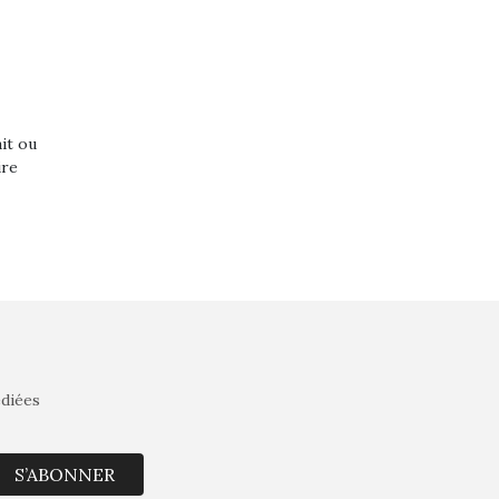
ait ou
ire
édiées
S’ABONNER