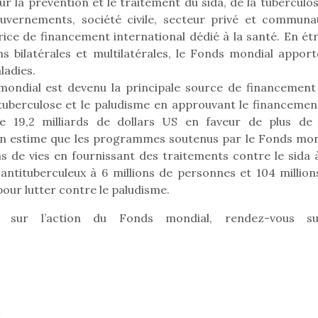
 la prévention et le traitement du sida, de la tuberculos
uvernements, société civile, secteur privé et communa
ice de financement international dédié à la santé. En étr
ns bilatérales et multilatérales, le Fonds mondial apport
ladies.
mondial est devenu la principale source de financement
 tuberculose et le paludisme en approuvant le financemen
e 19,2 milliards de dollars US en faveur de plus de
on estime que les programmes soutenus par le Fonds mon
s de vies en fournissant des traitements contre le sida à
antituberculeux à 6 millions de personnes et 104 million
our lutter contre le paludisme.
 sur l’action du Fonds mondial, rendez-vous s
e