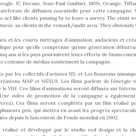
eluches quelles
Les peluc
Google, JC Decaux, Jean-Paul Gaultier, MSN, Orange, Tiffa
qui permet aux enfants
es soient, sont des
qu’elles soi
lateforme de diffusion essentielle pour cette campagne. 
d’explorer, comprendre
agnons pour les
compagnon
et s’approprier ce qu’ils…
to act like clients passing by to leave a survey. The stunt 
s. Doudou, meilleur
enfants. Dou
tures. as clients in the remark/audit area. They obviously
objet à câliner,
ami, objet
ent,…
confident,…
s et les courts métrages d’animation, audacieux et créat
publique pour qu’elle comprenne qu’une génération débarra
inq ans si les pays poursuivent leurs efforts de financeme
une centaine de médias soutiennent la campagne.
s par les collectifs d’artistes H5, et Les Bonzoms (musiqu
réations MAP et NEXUS. Les films parlent de l’énergie vi
 l’aventure était au
T’AS TON NERF ?
Le boom de l
 le VIH. Ces films d’animations seront diffusés sur Intern
A l’heure du
out du jardin ?
pour enfant
déconfinement, des
. Une vidéo de promotion de la campagne a également
trois confinements
qu’un
premières grosses
ssifs, des couvre-
Perez). Ces films seront complétés par un film réalisé pa
L’attrait p
chaleurs et des futures
 à des heures
est univer
 plusieurs prix, qui mettra en avant les progrès spectacul
vacances estivales, le
érentes, des
les plus pe
ies depuis le lancement du Fonds mondial en 2002.
parc, le jardin, la…
trictions de
commencer à
ignement pendant
La trottinet
réalisé et développé par le studio red design et la ch
e 15 mois,…