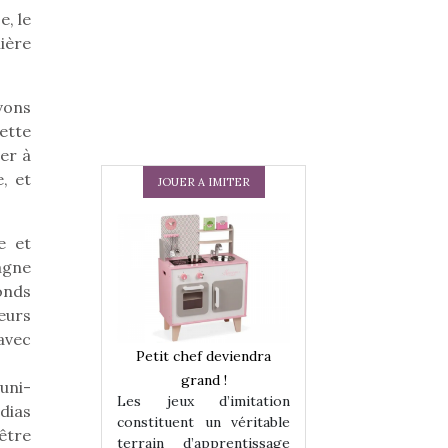
, le
ière
vons
ette
er à
, et
JOUER A IMITER
e et
agne
Fonds
eurs
avec
 en peluche
Petit chef deviendra
Une loutre en pe
enfants, un
grand !
pour les enfants
uni-
Les jeux d’imitation
 change des
animal qui chang
dias
constituent un véritable
assiques !
grands classiqu
être
terrain d’apprentissage