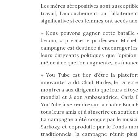
Les mères séropositives sont susceptible
travail, l’accouchement ou l’allaitem
significative si ces femmes ont accès aux 
« Nous pouvons gagner cette bataille 
besoin, » précise le professeur Michel
campagne est destinée à encourager les
leurs dirigeants politiques que l’opinio
même à ce que l’on augmente, les finance
« You Tube est fier d’être la platefo
innovante” a dit Chad Hurley, le Direc
montrera aux dirigeants que leurs citoye
mondial et à son Ambassadrice, Carla B
YouTube à se rendre sur la chaîne Born H
Une 
tous leurs amis et à s’inscrire en soutien
pou
La campagne a été conçue par le musici
anim
Sarkozy, et coproduite par le Fonds mond
gr
traditionnels, la campagne réunit plus