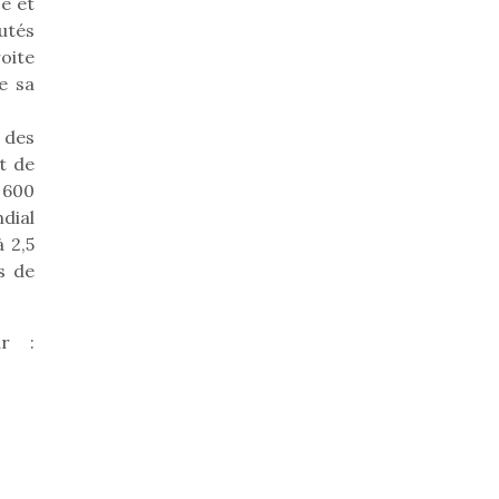
e et
utés
oite
e sa
 des
t de
 600
dial
 2,5
s de
ur :