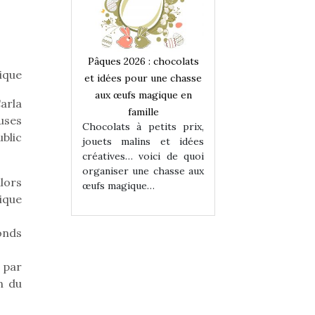
 : chocolats
Pâques 2026 : chocolats
Pâques 2026 : cho
ique
ur une chasse
et idées pour une chasse
et idées pour une
magique en
aux œufs magique en
aux œufs magiqu
Carla
ille
famille
famille
uses
 petits prix,
Chocolats à petits prix,
Chocolats à petit
ublic
ins et idées
jouets malins et idées
jouets malins et
voici de quoi
créatives… voici de quoi
créatives… voici 
ne chasse aux
organiser une chasse aux
organiser une cha
lors
ue…
œufs magique…
œufs magique…
ique
onds
 par
n du