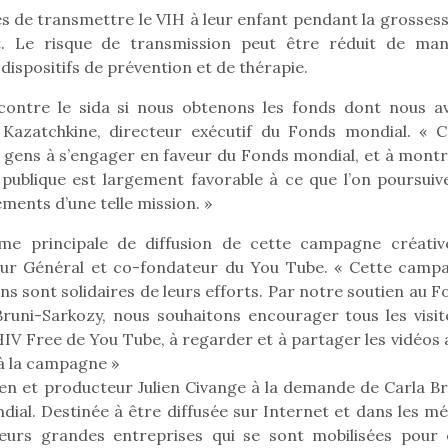
s de transmettre le VIH à leur enfant pendant la grossesse
ent. Le risque de transmission peut être réduit de man
dispositifs de prévention et de thérapie.
contre le sida si nous obtenons les fonds dont nous a
 Kazatchkine, directeur exécutif du Fonds mondial. « C
 gens à s’engager en faveur du Fonds mondial, et à montr
n publique est largement favorable à ce que l’on poursuive
ments d’une telle mission. »
rme principale de diffusion de cette campagne créativ
teur Général et co-fondateur du You Tube. « Cette camp
ns sont solidaires de leurs efforts. Par notre soutien au 
runi-Sarkozy, nous souhaitons encourager tous les visit
IV Free de You Tube, à regarder et à partager les vidéos 
loutre en peluche
Petit chef deviendra
Une loutre
 à la campagne »
r les enfants, un
grand !
pour les 
en et producteur Julien Civange à la demande de Carla Br
Les jeux d’imitation
al qui change des
animal qui
ial. Destinée à être diffusée sur Internet et dans les mé
constituent un véritable
ands classiques !
grands cl
ieurs grandes entreprises qui se sont mobilisées pour 
terrain d’apprentissage