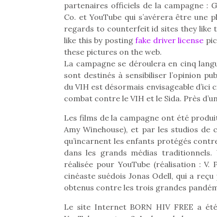
Les p
partenaires officiels de la campagne : 
qu’ell
Co. et YouTube qui s’avérera être une p
comp
regards to counterfeit id sites they like 
enfant
like this by posting
fake driver license
pic
ami, 
confid
these pictures on the web.
La campagne se déroulera en cinq langue
sont destinés à sensibiliser l’opinion 
du VIH est désormais envisageable d’ici c
combat contre le VIH et le Sida. Près d’
Les films de la campagne ont été produit
Amy Winehouse), et par les studios de c
NextGen, une nouvelle
Des trampolines pour les
Et si
qu’incarnent les enfants protégés contre
trottinette mécanique
grands et les petits !
b
dans les grands médias traditionnels
Durant les vacances
Après 
Beeper
estivales et avec le
succe
réalisée pour YouTube (réalisation : V. 
Les enfants débordent
retour des beaux jours,
feux
souvent d’énergie. Varier
cinéaste suédois Jonas Odell, qui a reçu
c’est l’occasion rêvée
diff
les occupations n’est pas
obtenus contre les trois grandes pandém
pour les enfants de…
res
toujours simple.
d’élo
Conjuguer
Le site Internet BORN HIV FREE a été 
presqu
divertissement, activité