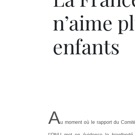
n’aime pl
enfants
A
u moment où le rapport du Comité
l’ONU met en évidence le bienfondé d