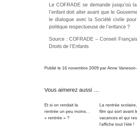
Le COFRADE se demande jusqu’où la d
l’enfant doit aller avant que le Gouve
le dialogue avec la Société civile pour
politique respectueuse de l’enfance ?
Source : COFRADE – Conseil Français 
Un
Droits de l’Enfants
p
Publié le 16 novembre 2009 par Anne Vaneson
e
u
Vous aimerez aussi …
Et si on rendait la
La rentrée scolaire
rentrée un peu moins…
film qui sort avant l
cl
« rentrée » ?
vacances et qui res
Le
l’affiche tout l’été !
pe
qu