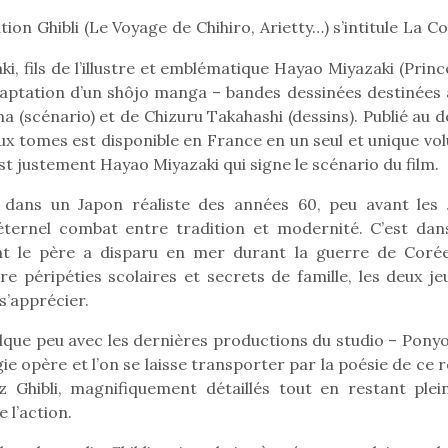
ion Ghibli (Le Voyage de Chihiro, Arietty…) s’intitule La Co
i, fils de l’illustre et emblématique Hayao Miyazaki (Prin
Pâques 2026 : chocolats
Pâques 2026
ptation d’un shôjo manga – bandes dessinées destinées 
et idées pour une chasse
et idées po
ma (scénario) et de Chizuru Takahashi (dessins). Publié au 
aux œufs magique en
aux œufs 
x tomes est disponible en France en un seul et unique vo
famille
fam
est justement Hayao Miyazaki qui signe le scénario du film.
Chocolats à petits prix,
Chocolats à
jouets malins et idées
jouets mal
 dans un Japon réaliste des années 60, peu avant les 
créatives… voici de quoi
créatives… 
éternel combat entre tradition et modernité. C’est dan
organiser une chasse aux
organiser u
nt le père a disparu en mer durant la guerre de Corée
œufs magique…
œufs magiq
tre péripéties scolaires et secrets de famille, les deux j
s’apprécier.
lque peu avec les dernières productions du studio – Ponyo
ie opère et l’on se laisse transporter par la poésie de ce r
Ghibli, magnifiquement détaillés tout en restant plei
 l’action.