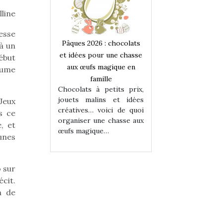
lline
cesse
 : chocolats
Pâques 2026 : chocolats
Pâques 2026 : cho
à un
ur une chasse
et idées pour une chasse
et idées pour une
début
magique en
aux œufs magique en
aux œufs magiqu
lume
ille
famille
famille
 petits prix,
Chocolats à petits prix,
Chocolats à petit
ins et idées
jouets malins et idées
jouets malins et
Jeux
voici de quoi
créatives… voici de quoi
créatives… voici 
s ce
ne chasse aux
organiser une chasse aux
organiser une cha
, et
ue…
œufs magique…
œufs magique…
eunes
 sur
écit.
n de