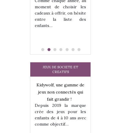
 jeu !
les enfants ?
Comme chaque année, au
our la glisse
Quelle que soit l
moment de choisir les
sel, et même
sous laquel
cadeaux à offrir, on hésite
tits peuvent
matérialise le tipi 
entre la liste des
 s’y initier.
tissu, plastique…)
enfants…
te…
petite tente posé
JEUX DE SOCIETE ET
CREATIFS
une gamme de
Kidywolf, une gamme de
Kidywolf, une ga
onnectés qui
jeux non connectés qui
jeux non connecté
randir !
fait grandir !
fait grandir 
9 la marque
Depuis 2019 la marque
Depuis 2019 la 
eux pour les
crée des jeux pour les
crée des jeux po
 à 10 ans avec
enfants de 4 à 10 ans avec
enfants de 4 à 10 a
tif…
comme objectif…
comme objectif…