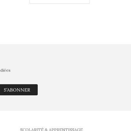
édiées
S’ABONNER
SCOLARITÉ & APPRENTISSAGE