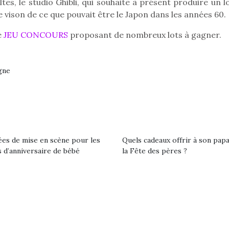
tes, le studio Ghibli, qui souhaite à présent produire un 
 vison de ce que pouvait être le Japon dans les années 60.
e
JEU CONCOURS
proposant de nombreux lots à gagner.
gne
Petit chef deviendra
grand !
Les jeux d’imitation
ées de mise en scène pour les
Quels cadeaux offrir à son pap
constituent un véritable
 d’anniversaire de bébé
la Fête des pères ?
terrain d’apprentissage
qui permet aux enfants
d’explorer, comprendre
loutre en peluche
Une loutre
et s’approprier ce qu’ils…
r les enfants, un
pour les 
al qui change des
animal qui
ands classiques !
grands cl