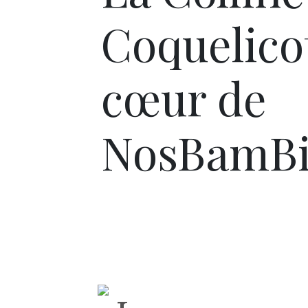
Coquelicot
cœur de
NosBamBi