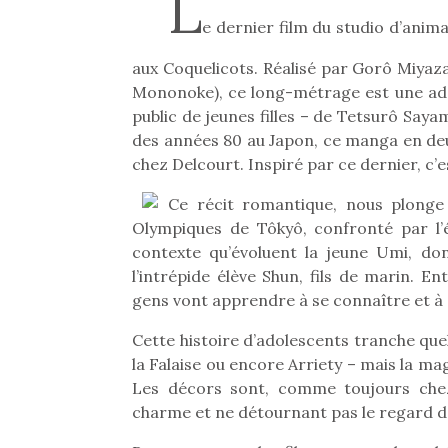
L
e dernier film du studio d’animat
aux Coquelicots. Réalisé par Gorô Miyazak
Mononoke), ce long-métrage est une ada
public de jeunes filles – de Tetsurô Saya
des années 80 au Japon, ce manga en deu
chez Delcourt. Inspiré par ce dernier, c’
Ce récit romantique, nous plonge
Olympiques de Tôkyô, confronté par l’
contexte qu’évoluent la jeune Umi, do
l’intrépide élève Shun, fils de marin. En
gens vont apprendre à se connaître et à 
Cette histoire d’adolescents tranche que
la Falaise ou encore Arriety – mais la mag
Les décors sont, comme toujours chez 
charme et ne détournant pas le regard de