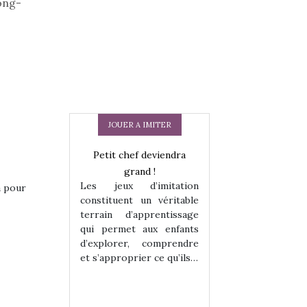
long-
JOUER A IMITER
Petit chef deviendra
grand !
Les jeux d’imitation
a pour
constituent un véritable
terrain d’apprentissage
qui permet aux enfants
d’explorer, comprendre
 en peluche
Une loutre en pe
et s’approprier ce qu’ils…
enfants, un
pour les enfants
 change des
animal qui chang
assiques !
grands classiqu