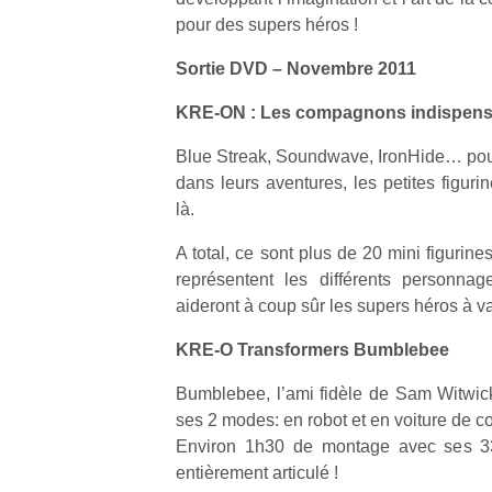
qu
pour des supers héros !
so
s
Sortie DVD – Novembre 2011
c
p
KRE-ON : Les compagnons indispens
en
Do
Blue Streak, Soundwave, IronHide… po
me
dans leurs aventures, les petites figu
am
là.
à 
co
A total, ce sont plus de 20 mini figurine
…
représentent les différents personn
aideront à coup sûr les supers héros à v
KRE-O Transformers Bumblebee
Bumblebee, l’ami fidèle de Sam Witwicky
ses 2 modes: en robot et en voiture de co
Environ 1h30 de montage avec ses 336
entièrement articulé !