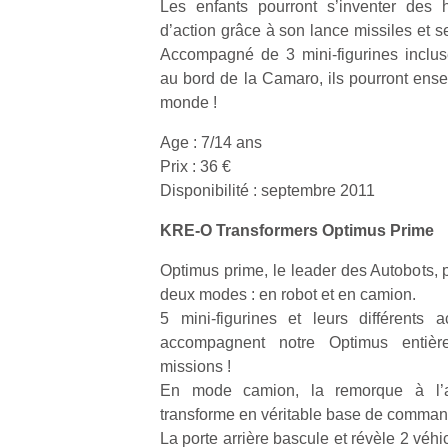
Les enfants pourront s’inventer des h
d’action grâce à son lance missiles et s
NextGen,
Accompagné de 3 mini-figurines inclus
l’
Des
une
au bord de la Camaro, ils pourront ense
trampolines
nouvelle
monde !
pour les
trottinette
grands et
Age : 7/14 ans
mécanique
Ap
les petits !
Prix : 36 €
Beeper
co
Durant les
Les
Disponibilité : septembre 2011
su
vacances
enfants
de
estivales
KRE-O Transformers Optimus Prime
débordent
co
et avec le
souvent
fe
retour des
Optimus prime, le leader des Autobots, p
d’énergie.
he
beaux
deux modes : en robot et en camion.
Varier les
di
jours, c’est
occupations
5 mini-figurines et leurs différents 
de
l’occasion
n’est pas
re
accompagnent notre Optimus entièr
rêvée
toujours
de
pour les
missions !
simple.
d’
enfants
En mode camion, la remorque à l’a
Conjuguer
pe
de…
transforme en véritable base de comma
divertissement,
pr
La porte arrière bascule et révèle 2 véh
activité
15