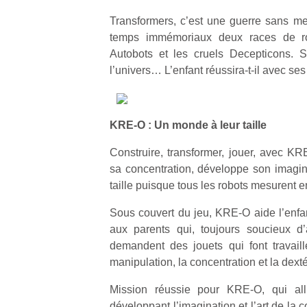
Transformers, c’est une guerre sans m
temps immémoriaux deux races de robo
Autobots et les cruels Decepticons. S
l’univers… L’enfant réussira-t-il avec se
Un
KRE-O : Un monde à leur taille
p
Construire, transformer, jouer, avec KRE
e
sa concentration, développe son imagi
u
taille puisque tous les robots mesurent e
Sous couvert du jeu, KRE-O aide l’enfan
aux parents qui, toujours soucieux d’al
demandent des jouets qui font travaille
cl
manipulation, la concentration et la dexté
Le
pe
Mission réussie pour KRE-O, qui alli
qu
développant l’imagination et l’art de la c