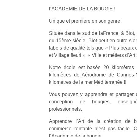
l’ACADEMIE DE LA BOUGIE !
Unique et première en son genre !
Située dans le sud de laFrance, à Biot,
du 15ème siècle. Biot peut en outre s’e
Un
labels de qualité tels que « Plus beaux 
et Village fleuri », « Ville et métiers d’Art 
p
Notre école est basée 20 kilomètres 
e
kilomètres de Aérodrome de Cannes-
u
kilomètres de la mer Méditerranée !!
Vous pouvez y apprendre et partager u
conception de bougies, enseig
professionnels.
cl
Le
Apprendre l’Art de la création de 
pe
commerce rentable n’est pas facile. C
qu
l’Académie de la bougie.