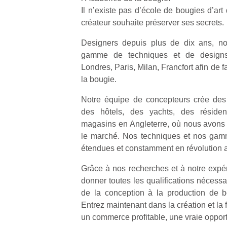
qu
Il n’existe pas d’école de bougies d’ar
so
créateur souhaite préserver ses secrets.
s
c
Designers depuis plus de dix ans, no
p
gamme de techniques et de designs
en
Londres, Paris, Milan, Francfort afin de f
Do
la bougie.
me
am
Notre équipe de concepteurs crée des
à 
des hôtels, des yachts, des réside
co
…
magasins en Angleterre, où nous avons u
le marché. Nos techniques et nos gamm
étendues et constamment en révolution 
Grâce à nos recherches et à notre exp
donner toutes les qualifications nécessa
de la conception à la production de b
Entrez maintenant dans la création et la f
un commerce profitable, une vraie opport