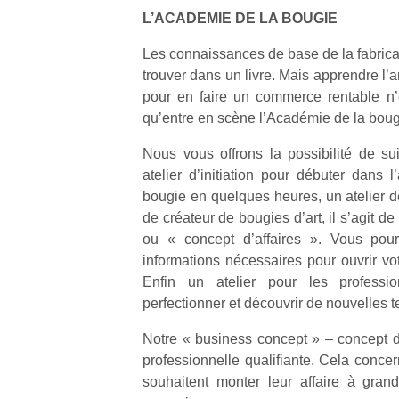
l’
L’ACADEMIE DE LA BOUGIE
NextGen,
Des
Les connaissances de base de la fabrica
une
trampolines
trouver dans un livre. Mais apprendre l’a
nouvelle
pour les
Ap
pour en faire un commerce rentable n’es
trottinette
co
grands et
qu’entre en scène l’Académie de la boug
mécanique
su
les petits !
Beeper
de
Nous vous offrons la possibilité de suiv
Durant les
Les
co
atelier d’initiation pour débuter dans l
vacances
enfants
fe
estivales
bougie en quelques heures, un atelier d
débordent
he
et avec le
de créateur de bougies d’art, il s’agit d
souvent
di
retour des
ou « concept d’affaires ». Vous pour
d’énergie.
de
beaux
informations nécessaires pour ouvrir v
Varier les
re
jours, c’est
occupations
Enfin un atelier pour les professi
de
l’occasion
n’est pas
d’
perfectionner et découvrir de nouvelles 
rêvée
toujours
pe
pour les
simple.
Notre « business concept » – concept d’
pr
enfants
Conjuguer
15
professionnelle qualifiante. Cela conce
de…
divertissement,
souhaitent monter leur affaire à gran
activité