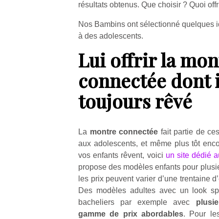
résultats obtenus. Que choisir ? Quoi offr
Nos Bambins ont sélectionné quelques id
à des adolescents.
Lui offrir la mon
Un
connectée dont i
toujours rêvé
p
e
u
La
montre connectée
fait partie de ces
aux adolescents, et même plus tôt encor
vos enfants rêvent, voici
un site dédié 
propose des modèles enfants pour plusie
les prix peuvent varier d’une trentaine 
cl
Des modèles adultes avec un look spo
Le
bacheliers par exemple avec
plusi
pe
gamme de prix abordables
. Pour les
qu