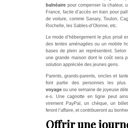
physique
balnéaire
pour compenser la chaleur, u
ou
France, facile d’accès en train pour pal
apprentissage…
de voiture, comme Sanary, Toulon, Cag
Rochelle, les Sables-d’Olonne, etc.
Le mode d’hébergement le plus prisé e
des tentes aménagées ou un mobile hom
bases de plein air représentent. Selon 
une grande maison dont le coût sera p
solution appréciée des jeunes gens.
Parents, grands-parents, oncles et tant
font partie des personnes les plu
voyage
ou une semaine de joyeuse déten
e-s. Une cagnotte en ligne peut ains
virement PayPal, un chèque, un bille
feront l’affaire, et contribueront au bonh
Offrir une journ