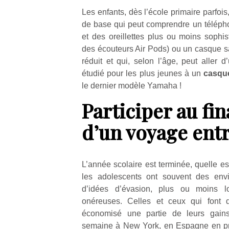
Les enfants, dès l’école primaire parfoi
de base qui peut comprendre un téléph
NextGen,
l’
Des
et des oreillettes plus ou moins sophist
une
trampolines
des écouteurs Air Pods) ou un casque san
nouvelle
pour les
réduit et qui, selon l’âge, peut aller 
trottinette
grands et
étudié pour les plus jeunes à un
casque
mécanique
Ap
les petits !
le dernier modèle Yamaha !
Beeper
co
Durant les
Les
su
vacances
Participer au f
enfants
de
estivales
débordent
co
et avec le
d’un voyage ent
souvent
fe
retour des
d’énergie.
he
beaux
Varier les
di
jours, c’est
occupations
de
L’année scolaire est terminée, quelle est 
l’occasion
n’est pas
re
rêvée
les adolescents ont souvent des envie
toujours
de
pour les
d’idées d’évasion, plus ou moins l
simple.
d’
enfants
onéreuses. Celles et ceux qui font d
Conjuguer
pe
de…
économisé une partie de leurs gains 
divertissement,
pr
semaine à New York, en Espagne en pr
activité
15