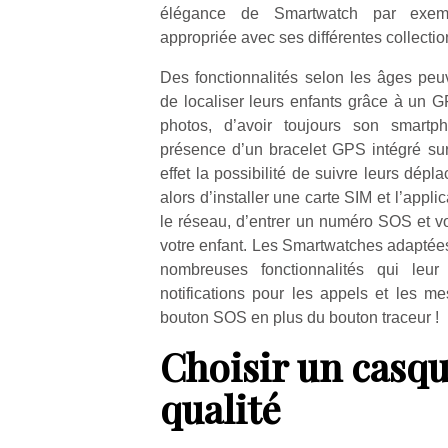
qu
élégance de Smartwatch par exempl
so
appropriée avec ses différentes collectio
s
c
Des fonctionnalités selon les âges peu
p
de localiser leurs enfants grâce à un G
en
photos, d’avoir toujours son smartp
Do
présence d’un bracelet GPS intégré sur
me
effet la possibilité de suivre leurs dépla
am
alors d’installer une carte SIM et l’applic
à 
co
le réseau, d’entrer un numéro SOS et vo
…
votre enfant. Les Smartwatches adaptée
nombreuses fonctionnalités qui leu
notifications pour les appels et les m
bouton SOS en plus du bouton traceur !
Choisir un casq
qualité