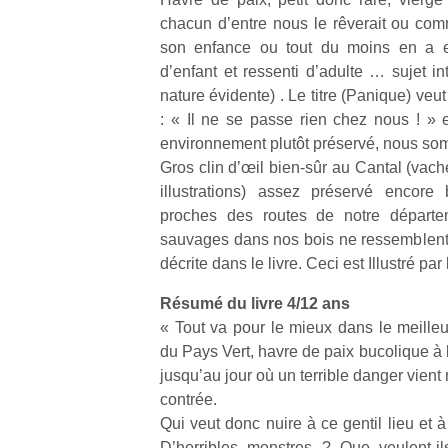
trampolines
l’
chacun d’entre nous le rêverait ou com
pour les
son enfance ou tout du moins en a eu
NextGen,
grands et
d’enfant et ressenti d’adulte … sujet i
une
les petits !
nature évidente) . Le titre (Panique) ve
nouvelle
Durant les
Ap
: « Il ne se passe rien chez nous ! » e
trottinette
vacances
co
environnement plutôt préservé, nous so
mécanique
estivales
su
Gros clin d’œil bien-sûr au Cantal (vac
Beeper
et avec le
de
Les
illustrations) assez préservé encore
retour des
co
enfants
beaux
fe
proches des routes de notre départe
débordent
jours, c’est
he
sauvages dans nos bois ne ressemblent g
souvent
l’occasion
di
décrite dans le livre. Ceci est Illustré pa
d’énergie.
rêvée
de
Varier les
pour les
re
Résumé du livre 4/12 ans
occupations
enfants
de
« Tout va pour le mieux dans le meill
n’est pas
de…
d’
du Pays Vert, havre de paix bucolique à 
toujours
pe
jusqu’au jour où un terrible danger vien
simple.
pr
contrée.
Conjuguer
15
divertissement,
Qui veut donc nuire à ce gentil lieu et 
activité
D’horribles monstres ? Que veulent-i