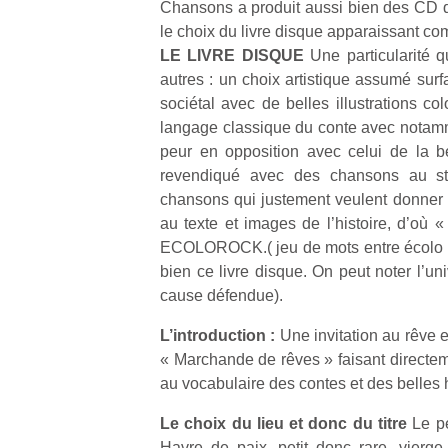
Chansons a produit aussi bien des CD qu
qu
le choix du livre disque apparaissant c
so
s
LE LIVRE DISQUE
Une particularité 
c
autres : un choix artistique assumé surf
p
sociétal avec de belles illustrations colo
en
langage classique du conte avec notamm
Do
peur en opposition avec celui de la 
me
revendiqué avec des chansons au st
am
chansons qui justement veulent donner 
à 
co
au texte et images de l’histoire, d’où 
…
ECOLOROCK.( jeu de mots entre écolo –
bien ce livre disque. On peut noter l’un
cause défendue).
L’introduction :
Une invitation au rêve 
« Marchande de rêves » faisant directeme
au vocabulaire des contes et des belles h
Le choix du lieu et donc du titre
Le p
Des
Havre de paix, petit donc rare, vierg