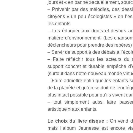
jours et « en panne »actuellement, source
– Prévenir par des mélodies, des dessin
citoyens « un peu écologistes » on l’es
les enfants.
– Les éduquer aux droits et devoirs a
matière d’environnement. (Les chansons
Un
déclencheurs pour prendre des repères)
– Servir de support à des débats à l’écol
– Faire réfléchir tous les acteurs du
p
support concret et durable empêche d’ou
e
(surtout dans notre nouveau monde virtu
u
– Faire admettre enfin que les enfants so
de la planète et qu’on se doit de leur lég
plus intact possible pour qu’ils vivent d
– tout simplement aussi faire pass
artistique » aux enfants.
cl
Le
Le choix du livre disque :
On vend d
pe
mais l’album Jeunesse est encore via
qu