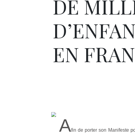
DE MILL
D’ENFA
EN FRANC
A
fin de porter son Manifeste p