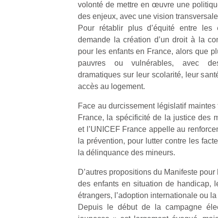
volonté de mettre en œuvre une politiqu
des enjeux, avec une vision transversale 
Pour rétablir plus d’équité entre les
demande la création d’un droit à la c
pour les enfants en France, alors que pl
pauvres ou vulnérables, avec de
Un
dramatiques sur leur scolarité, leur santé
accès au logement.
p
Face au durcissement législatif maintes
e
France, la spécificité de la justice des m
u
et l’UNICEF France appelle au renforc
la prévention, pour lutter contre les fact
la délinquance des mineurs.
D’autres propositions du Manifeste pour 
cl
des enfants en situation de handicap, l
Le
étrangers, l’adoption internationale ou la
pe
Depuis le début de la campagne élec
qu