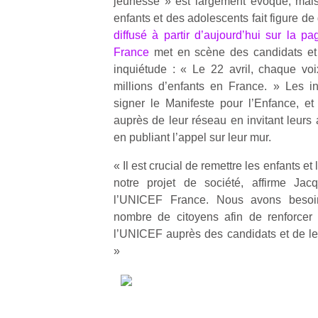
jeunesse » est largement évoqué, mais
qu
enfants et des adolescents fait figure d
so
diffusé à partir d’aujourd’hui sur la
s
France
met en scène des candidats et 
c
p
inquiétude : « Le 22 avril, chaque vo
en
millions d’enfants en France. » Les i
Do
signer le Manifeste pour l’Enfance, et 
me
auprès de leur réseau en invitant leurs 
am
en publiant l’appel sur leur mur.
à 
co
« Il est crucial de remettre les enfants e
…
notre projet de société, affirme Jac
l’UNICEF France. Nous avons besoi
nombre de citoyens afin de renforcer 
l’UNICEF auprès des candidats et de l
»