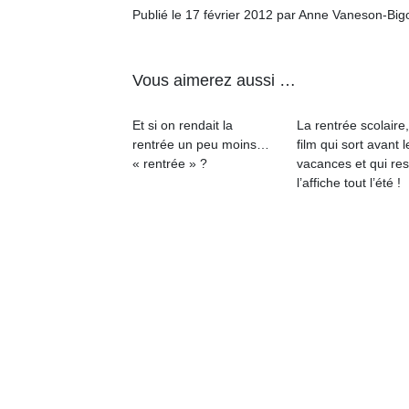
l’
Publié le 17 février 2012 par Anne Vaneson-Bi
NextGen,
Des
une
trampolines
Vous aimerez aussi …
nouvelle
pour les
Ap
trottinette
co
grands et
Et si on rendait la
La rentrée scolaire
mécanique
su
les petits !
rentrée un peu moins…
film qui sort avant l
Beeper
de
Durant les
« rentrée » ?
vacances et qui res
Les
co
vacances
l’affiche tout l’été !
enfants
fe
estivales
débordent
he
et avec le
souvent
di
retour des
d’énergie.
de
beaux
Varier les
re
jours, c’est
occupations
de
l’occasion
n’est pas
d’
rêvée
toujours
pe
pour les
simple.
pr
enfants
Conjuguer
15
de…
divertissement,
activité