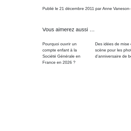
qu
Publié le 21 décembre 2011 par Anne Vaneson
so
s
c
p
Vous aimerez aussi …
en
Do
Pourquoi ouvrir un
Des idées de mise
me
compte enfant à la
scène pour les pho
am
Société Générale en
d’anniversaire de 
à 
France en 2026 ?
co
…