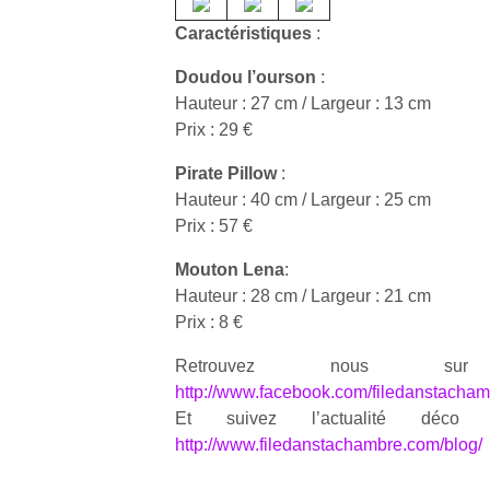
Caractéristiques
:
Doudou l’ourson
:
Hauteur : 27 cm / Largeur : 13 cm
Prix : 29 €
Un
Pirate Pillow
:
Hauteur : 40 cm / Largeur : 25 cm
p
Prix : 57 €
e
Mouton Lena
:
u
Hauteur : 28 cm / Largeur : 21 cm
Prix : 8 €
Retrouvez nous su
http://www.facebook.com/filedanstacha
cl
Et suivez l’actualité déc
Le
http://www.filedanstachambre.com/blog/
pe
qu