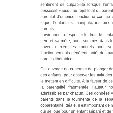
qu
sentiment de culpabilité lorsque l’enfa
so
possessif » jusqu’au rejet total du pare
s
parental d’emprise fonctionne comme 
c
lequel l’enfant est manipulé, instrument
p
parents
en
Do
parviennent à respecter le droit de l’enfa
me
père et sa mère, nous sommes dans le 
am
travers d’exemples concrets nous v
à 
fonctionnements génèrent tantôt des par
co
paroles libératrices.
…
Cet ouvrage nous permet de plonger dans
des enfants, pour observer les attitudes 
le mettent en difficulté. A la faveur de
la parentalité fragmentée, l’auteur 
admissibles par chacun. Ces données von
parents dans la tourmente de la sépar
coparentalité idéale, il est important d
qui se joue pour un enfant séparé et de