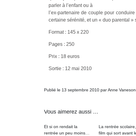
parler à l’enfant ou à
l’ex-partenaire de couple pour conduire 
NextGen,
l’
Des
certaine sérénité, et un « duo parental » 
une
trampolines
nouvelle
Format : 145 x 220
pour les
trottinette
grands et
mécanique
Pages : 250
Ap
les petits !
Beeper
co
Durant les
Prix : 18 euros
Les
su
vacances
enfants
de
estivales
Sortie : 12 mai 2010
débordent
co
et avec le
souvent
fe
retour des
d’énergie.
he
beaux
Varier les
Publié le 13 septembre 2010 par Anne Vaneson
di
jours, c’est
occupations
de
l’occasion
n’est pas
re
rêvée
toujours
de
pour les
Vous aimerez aussi …
simple.
d’
enfants
Conjuguer
pe
de…
Et si on rendait la
La rentrée scolaire
divertissement,
pr
rentrée un peu moins…
film qui sort avant l
activité
15