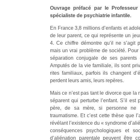
Ouvrage préfacé par le Professeur
spécialiste de psychiatrie infantile.
En France 3,8 millions d’enfants et adol
de leur parent, ce qui représente un je
Un
4. Ce chiffre démontre qu’il ne s’agit 
mais un vrai problème de société. Pour l
séparation conjugale de ses parents 
p
Amputés de la vie familiale, ils sont pr
e
rites familiaux, parfois ils changent d’é
u
perdent leurs amis, leurs repères.
Mais ce n’est pas tant le divorce que la
séparent qui perturbe l’enfant. S’il est
père, de sa mère, si personne ne l
traumatisme. Et c’est cette thèse que l’
cl
révélant l’existence du « syndrome d’ali
Le
pe
conséquences psychologiques et so
qu
d’aliénation parentale peuvent être c