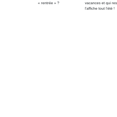
« rentrée » ?
vacances et qui res
physique
l’affiche tout l’été !
ou
apprentissage…