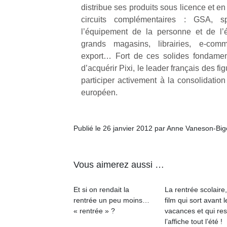
distribue ses produits sous licence et 
circuits complémentaires : GSA, sp
NextGen,
l’
Des
l’équipement de la personne et de l’
une
trampolines
grands magasins, librairies, e‐com
nouvelle
pour les
export… Fort de ces solides fondament
trottinette
grands et
d’acquérir Pixi, le leader français des fi
mécanique
Ap
les petits !
participer activement à la consolidati
Beeper
co
Durant les
européen.
Les
su
vacances
enfants
de
estivales
débordent
co
et avec le
souvent
Publié le 26 janvier 2012 par Anne Vaneson-Bi
fe
retour des
d’énergie.
he
beaux
Varier les
di
jours, c’est
occupations
de
l’occasion
Vous aimerez aussi …
n’est pas
re
rêvée
toujours
de
pour les
Et si on rendait la
La rentrée scolaire
simple.
d’
enfants
rentrée un peu moins…
film qui sort avant l
Conjuguer
pe
de…
« rentrée » ?
vacances et qui res
divertissement,
pr
l’affiche tout l’été !
activité
15