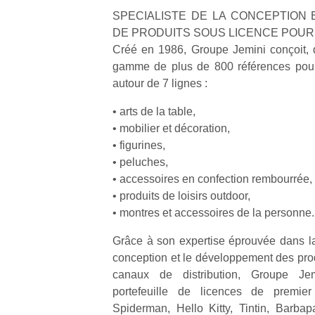
qu
SPECIALISTE DE LA CONCEPTION E
so
DE PRODUITS SOUS LICENCE POUR 
s
Créé en 1986, Groupe Jemini conçoit, 
c
gamme de plus de 800 références pour
p
en
autour de 7 lignes :
Do
me
• arts de la table,
am
• mobilier et décoration,
à 
• figurines,
co
• peluches,
…
• accessoires en confection rembourrée,
• produits de loisirs outdoor,
• montres et accessoires de la personne.
Grâce à son expertise éprouvée dans la 
conception et le développement des prod
canaux de distribution, Groupe Je
portefeuille de licences de premie
Spiderman, Hello Kitty, Tintin, Barba