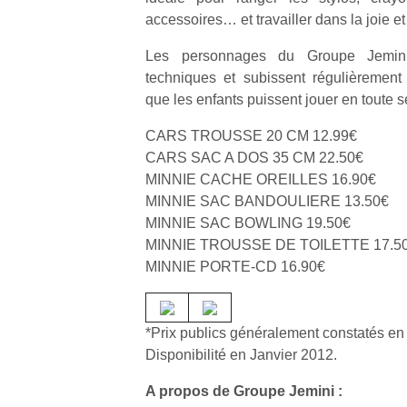
accessoires… et travailler dans la joie e
Les personnages du Groupe Jemini
techniques et subissent régulièrement 
que les enfants puissent jouer en toute s
Un
CARS TROUSSE 20 CM 12.99€
CARS SAC A DOS 35 CM 22.50€
MINNIE CACHE OREILLES 16.90€
p
MINNIE SAC BANDOULIERE 13.50€
e
MINNIE SAC BOWLING 19.50€
u
MINNIE TROUSSE DE TOILETTE 17.5
MINNIE PORTE‐CD 16.90€
*Prix publics généralement constatés e
cl
Disponibilité en Janvier 2012.
Le
pe
A propos de Groupe Jemini :
qu