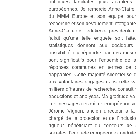
politiques familiales plus adaptée
qu
européennes. Je remercie Anne-Claire 
so
s
du MMM Europe et son équipe pour c
c
recherche et son dévouement infatigable
p
Anne-Claire de Liedekerke, présidente d
en
fallait qu’une telle enquête soit fai
Do
statistiques donnent aux décideurs
me
possibilité d’y répondre par des mesur
am
sont significatifs pour l’ensemble de 
à 
co
réponses communes en termes de déf
…
frappantes. Cette majorité silencieuse 
aux volontaires engagés dans cette v
milliers d’heures de recherche, consulti
traductions et analyses. Ma gratitude va
ces messages des mères européennes»
Jérôme Vignon, ancien directeur à l
chargé de la protection et de l’inclus
rigueur, bénéficiant du concours de 
sociales, l’enquête européenne conduit