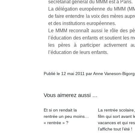
secrétariat général du MMM est à Paris.
physique
La délégation européenne du MMM (MM
ou
de faire entendre la voix des mères aupr
apprentissage…
et des institutions européennes.
Le MMM reconnaît aussi le rôle des p
l’éducation des enfants et soutient les 
les pères à participer activement 
l’éducation de leurs enfants.
Publié le 12 mai 2011 par Anne Vaneson-Bigor
Vous aimerez aussi …
Et si on rendait la
La rentrée scolaire
rentrée un peu moins…
film qui sort avant l
« rentrée » ?
vacances et qui res
l’affiche tout l’été !