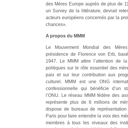
des Mères Europe auprès de plus de 1
un Survey de la littérature, devrait reten
NextGen,
l’
Des
acteurs européens concernés par la prob
une
trampolines
chances».
nouvelle
pour les
trottinette
A propos du MMM
grands et
mécanique
Ap
les petits !
Le Mouvement Mondial des Mères 
Beeper
co
Durant les
présidence de Florence von Erb, basé
Les
su
vacances
enfants
1947. Le MMM attire l’attention de la
de
estivales
débordent
co
politiques sur le rôle essentiel des mè
et avec le
souvent
fe
retour des
paix et sur leur contribution aux pro
d’énergie.
he
beaux
culturel. MMM est une ONG internati
Varier les
di
jours, c’est
confessionnelle qui bénéficie d’un st
occupations
de
l’occasion
l’ONU. Le réseau MMM fédère des asso
n’est pas
re
rêvée
représente plus de 6 millions de m
toujours
de
pour les
simple.
dispose de bureaux de représentation
d’
enfants
Conjuguer
pe
Paris pour faire entendre la voix des mè
de…
divertissement,
pr
membres à tous les niveaux des instit
activité
15