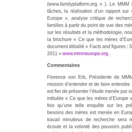
(www.familyplatform.org » ). Le MMM E
tâches, la réalisation d’un rapport sur
Europe », analyse critique de recher
familles à partir du point de vue des mè
sur les résultats et la méthodologie, no
la brochure « Ce que les mères d’Euro
Un
document détaillé « Facts and figures : 
2011 »
www.mmmeurope.org
.
p
Commentaires
e
u
Florence von Erb, Présidente de MMM,
mission d’entendre et de faire entendre
est fier de présenter l’étude menée par
intitulée « Ce que les mères d’Europe v
fois qu’une telle enquête sur les préo
cl
besoins des mères est menée en Euro
Le
travail minutieux de recherche sera 
pe
écoute et la volonté des pouvoirs publ
qu